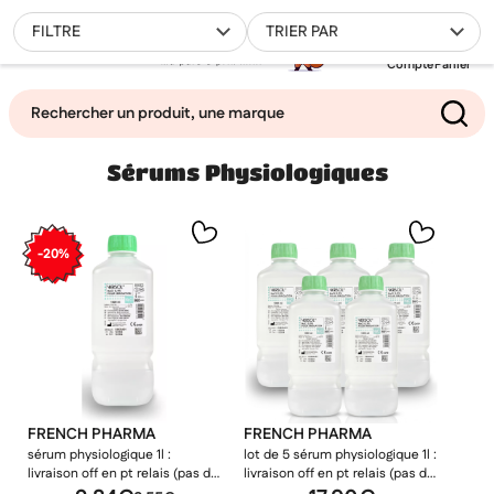
0
FILTRE
TRIER PAR
Compte
Panier
Sérums Physiologiques
Mes favoris
Filtrer
-20%
FRENCH PHARMA
FRENCH PHARMA
sérum physiologique 1l :
lot de 5 sérum physiologique 1l :
livraison off en pt relais (pas de
livraison off en pt relais (pas de
consigne pick up) si 5 flacons
consigne pick up)