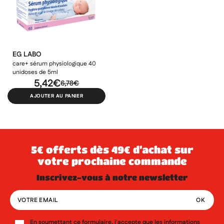
Nom de la liste d'envies
((confirmMessage))
liste d'envies.
add_circle_outline
Créer une nouvelle liste
((cancelText))
((modalDeleteText))
Annuler
Créer une liste d'envies
Annuler
Connexion
EG LABO
care+ sérum physiologique 40
unidoses de 5ml
5,42€
6,78€
AJOUTER AU PANIER
5€ offerts dès 49€ d’achat sur
votre prochaine commande
inscrivez-vous à notre newsletter
En soumettant ce formulaire, j'accepte que les informations