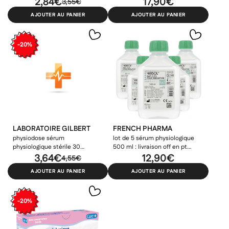
2,84€
17,90€
3,55€
achetés
AJOUTER AU PANIER
AJOUTER AU PANIER
-20%
LABORATOIRE GILBERT
FRENCH PHARMA
physiodose sérum
lot de 5 sérum physiologique
physiologique stérile 30
500 ml : livraison off en pt
unidoses de 10ml
3,64€
relais (pas de consigne pick up)
12,90€
4,55€
AJOUTER AU PANIER
AJOUTER AU PANIER
×
×
×
Connexion
Créer une liste d'envies
-20%
((modalTitle))
×
Ajouter à ma liste d'envies
Vous devez être connecté pour ajouter des produits à votre