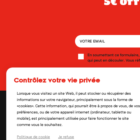
5€ offerts dès 49€ d’achat sur votre
En soumettant ce formulaire, 
qui peut en découler. Vous réf
Oui, je veux découvrir les no
contrôlez votre vie privée
Lorsque vous visitez un site Web, il peut stocker ou récupérer des
informations sur votre navigateur, principalement sous la forme de
«cookies». Cette information, qui pourrait être à propos de vous, de vos
préférences, ou de votre appareil internet (ordinateur, tablette ou
mobile), est principalement utilisée pour faire fonctionner le site
comme vous le souhaitez.
Politique de cookie
Je refuse
contact@mylittlepara.com