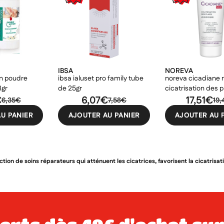
IBSA
NOREVA
n poudre
ibsa ialuset pro family tube
noreva cicadiane
8gr
de 25gr
cicatrisation des 
€
6,07€
17,51€
6,35€
7,58€
19
er une liste d'envies
U PANIER
AJOUTER AU PANIER
AJOUTER AU 
odalTitle))
nnexion
uter à ma liste d'envies
e la liste d'envies
firmMessage))
devez être connecté pour ajouter des produits à votre liste d'envies.
ion de soins réparateurs qui atténuent les cicatrices, favorisent la cicatrisatio
Créer une nouvelle liste
ncelText))
uler
Connexion
((modalDeleteText))
uler
Créer une liste d'envies