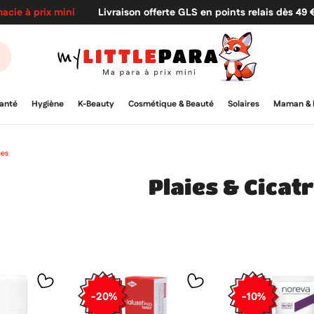
acie à prix mini
Livraison offerte GLS en points relais dès 49
anté
Hygiène
K-Beauty
Cosmétique & Beauté
Solaires
Maman & 
ces
Plaies & Cicat
-20%
-10%