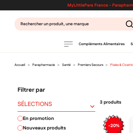
MyLittlePara France - Parapharm
Compléments Alimentaires
S
Accueil
Parapharmacie
Santé
Premiers Secours
Plaies & Cicatri
PRODUITS
filtres
Filtrer par
CATÉGORIES
3 produits
SÉLECTIONS
en promotion
MARQUES
-20%
nouveaux produits