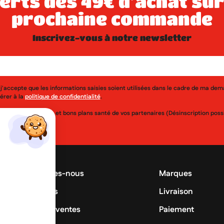
prochaine commande
inscrivez-vous à notre newsletter
j'accepte que les informations saisies soient utilisées dans le cadre de ma de
érer à la
politique de confidentialité
.
uveautés, réductions et bons plans santé de vos partenaires (Désinscription po
Qui sommes-nous
Marques
Promotions
Livraison
Meilleures ventes
Paiement