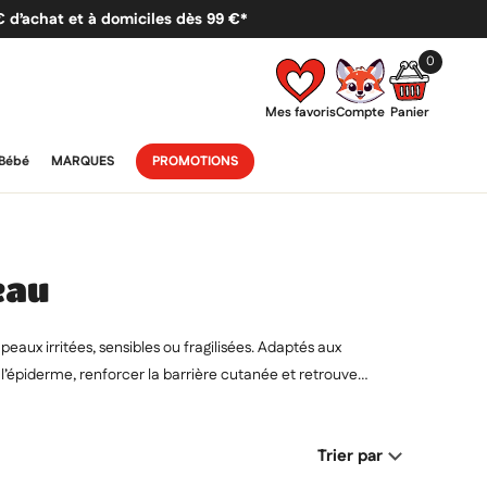
 € d’achat et à domiciles dès 99 €*
0
Mes favoris
Compte
Panier
Bébé
MARQUES
PROMOTIONS
eau
eaux irritées, sensibles ou fragilisées. Adaptés aux
 l’épiderme, renforcer la barrière cutanée et retrouver
Trier par