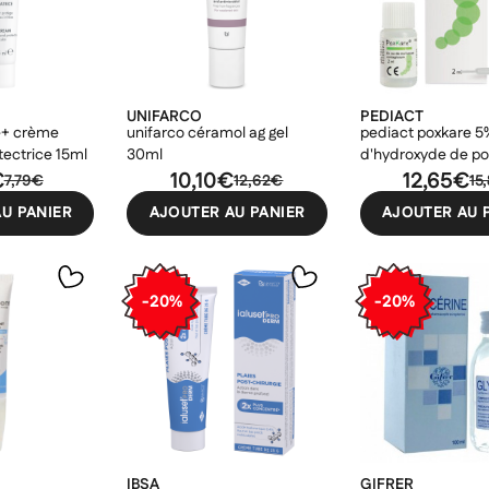
UNIFARCO
PEDIACT
e+ crème
unifarco céramol ag gel
pediact poxkare 5
tectrice 15ml
30ml
d'hydroxyde de p
€
10,10€
2ml
12,65€
7,79€
12,62€
15
U PANIER
AJOUTER AU PANIER
AJOUTER AU 
-20%
-20%
IBSA
GIFRER