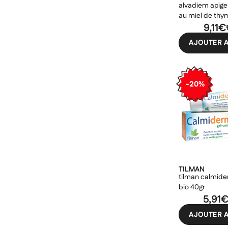
alvadiem apige
au miel de thy
9,11€
AJOUTER A
-20%
TILMAN
tilman calmid
bio 40gr
5,91
AJOUTER A