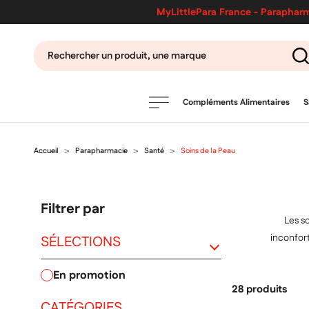
MyLittlePara France - Parapharm
Compléments Alimentaires
S
Accueil
Parapharmacie
Santé
Soins de la Peau
PRODUITS
filtres
Filtrer par
CATÉGORIES
Les so
inconfort
SÉLECTIONS
en promotion
MARQUES
28 produits
CATÉGORIES