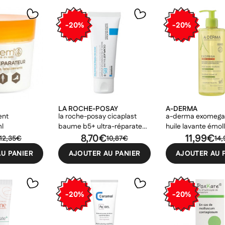
-20%
-20%
LA ROCHE-POSAY
A-DERMA
ent
la roche-posay cicaplast
a-derma exomega 
ml
baume b5+ ultra-réparateur
huile lavante émol
apaisant 40ml
8,70€
500ml
11,99€
12,35€
10,87€
14
U PANIER
AJOUTER AU PANIER
AJOUTER AU 
-20%
-20%