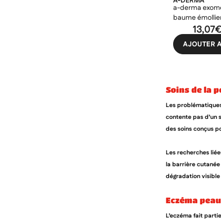
A-DERMA
a-derma exome
baume émollien
grattage 40ml
13,07
AJOUTER A
soins de la
Les problématiques
contente pas d’un s
des soins conçus po
Les recherches liée
la barrière cutanée
dégradation visible
eczéma peau
L’eczéma fait parti