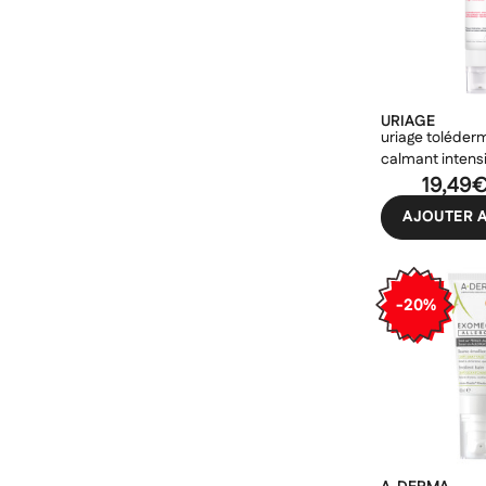
((ca
Ann
Ann
URIAGE
uriage toléderm
calmant intens
19,49
AJOUTER A
-20%