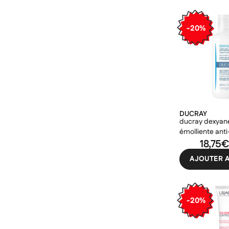
-20%
DUCRAY
ducray dexyan
émolliente anti
400ml
18,75
AJOUTER A
Cré
((m
Co
Ajo
Nom d
((con
Vous 
-20%
add_circle_outline