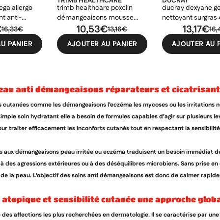
TRIMB HEALTHCARE
DUCRAY
ga allergo
trimb healthcare poxclin
ducray dexyane ge
t anti-
démangeaisons mousse
nettoyant surgras
€
100ml
10,53€
13,17€
16,33€
13,16€
16
U PANIER
AJOUTER AU PANIER
AJOUTER AU 
 peau anti démangeaisons réparateurs et cicatrisan
 cutanées comme les démangeaisons l’eczéma les mycoses ou les irritations né
imple soin hydratant elle a besoin de formules capables d’agir sur plusieurs l
ur traiter efficacement les inconforts cutanés tout en respectant la sensibilité
s aux démangeaisons peau irritée ou eczéma traduisent un besoin immédiat de 
 à des agressions extérieures ou à des déséquilibres microbiens. Sans prise en 
 de la peau. L’objectif des soins anti démangeaisons est donc de calmer rapide
 atopique et sensibilité cutanée une approche glob
e des affections les plus recherchées en dermatologie. Il se caractérise par u