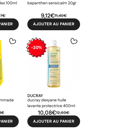
odex 100ml
bepanthen sensicalm 20gr
9,12€
07€
11,40€
PANIER
AJOUTER AU PANIER
-20%
DUCRAY
pommade
ducray dexyane huile
lavante protectrice 400ml
10,08€
73€
12,60€
PANIER
AJOUTER AU PANIER