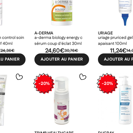
ncelText))
uler
Connexion
((modalDeleteText))
uler
Créer une liste d'envies
A-DERMA
URIAGE
 control soin
a-derma biology energy c
uriage pruriced gel 
if 40ml
sérum coup d'éclat 30ml
apaisant 100ml
€
24,60€
11,24€
24,36€
30,76€
14
U PANIER
AJOUTER AU PANIER
AJOUTER AU 
-20%
-20%