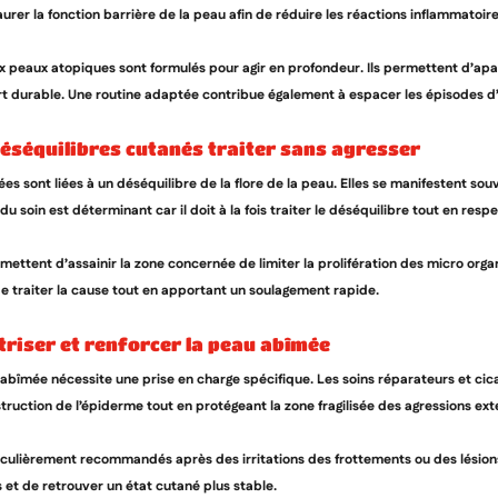
aurer la fonction barrière de la peau afin de réduire les réactions inflammatoir
x peaux atopiques sont formulés pour agir en profondeur. Ils permettent d’apais
ort durable. Une routine adaptée contribue également à espacer les épisodes d’in
déséquilibres cutanés traiter sans agresser
s sont liées à un déséquilibre de la flore de la peau. Elles se manifestent so
 du soin est déterminant car il doit à la fois traiter le déséquilibre tout en res
rmettent d’assainir la zone concernée de limiter la prolifération des micro or
 traiter la cause tout en apportant un soulagement rapide.
atriser et renforcer la peau abîmée
 abîmée nécessite une prise en charge spécifique. Les soins réparateurs et cicat
struction de l’épiderme tout en protégeant la zone fragilisée des agressions ext
iculièrement recommandés après des irritations des frottements ou des lésions 
s et de retrouver un état cutané plus stable.