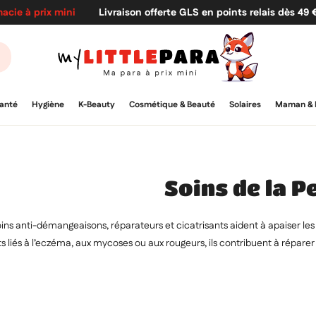
acie à prix mini
Livraison offerte GLS en points relais dès 49
anté
Hygiène
K-Beauty
Cosmétique & Beauté
Solaires
Maman & 
Soins de la P
ins anti-démangeaisons, réparateurs et cicatrisants aident à apaiser les p
s liés à l’eczéma, aux mycoses ou aux rougeurs, ils contribuent à réparer
une peau plus confortable.