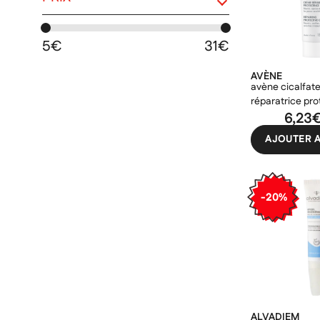
bioderma
ducray
5€
31€
eg labo
AVÈNE
gifrer
avène cicalfat
ibsa
réparatrice pro
6,23
noreva
AJOUTER A
pediact
tilman
trimb healthcare
-20%
unifarco
uriage
ALVADIEM