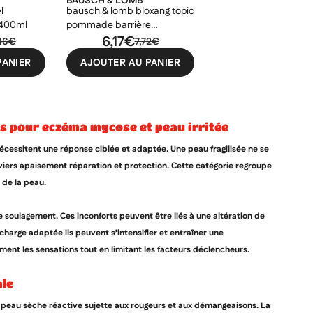
BAUSCH & LOMB
l
bausch & lomb bloxang topic
 400ml
pommade barrière
hémostatique 30gr
6,17€
,46€
7,72€
PANIER
AJOUTER AU PANIER
ts pour eczéma mycose et peau irritée
cessitent une réponse ciblée et adaptée. Une peau fragilisée ne se
eviers apaisement réparation et protection. Cette catégorie regroupe
 de la peau.
soulagement. Ces inconforts peuvent être liés à une altération de
charge adaptée ils peuvent s’intensifier et entraîner une
ment les sensations tout en limitant les facteurs déclencheurs.
ale
ne peau sèche réactive sujette aux rougeurs et aux démangeaisons. La