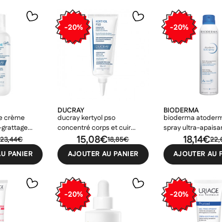
-20%
-20%
DUCRAY
BIODERMA
e crème
ducray kertyol pso
bioderma atoderm
-grattage
concentré corps et cuir
spray ultra-apais
€
chevelu 100ml
15,08€
18,14€
23,44€
18,85€
22
U PANIER
AJOUTER AU PANIER
AJOUTER AU 
er une liste d'envies
odalTitle))
nnexion
uter à ma liste d'envies
e la liste d'envies
firmMessage))
devez être connecté pour ajouter des produits à votre liste d'envies.
-20%
-20%
Créer une nouvelle liste