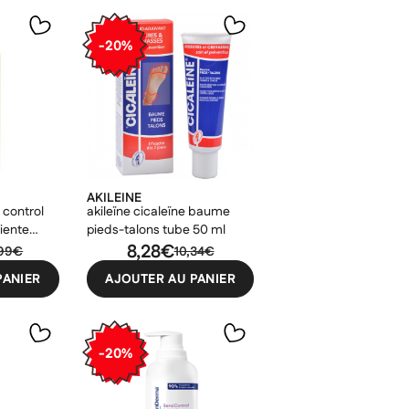
-20%
AKILEINE
control
akileïne cicaleïne baume
liente
pieds-talons tube 50 ml
8,28€
,99€
10,34€
PANIER
AJOUTER AU PANIER
-20%