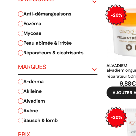
anti-démangeaisons
-20%
eczéma
PRIX
mycose
peau abîmée & irritée
réparateurs & cicatrisants
MARQUES
ALVADIEM
alvadiem ongu
réparateur 50
a-derma
9,88€
akileine
AJOUTER A
alvadiem
avène
-20%
bausch & lomb
bepanthen
PRIX