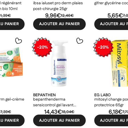
l régénérant
ibsa ialuset pro derm plaies
gifrer glycérine c
m bio 10ml
post-chirurgie 25gr
9,96€
5,65€
11,39€
12,46€
7,
U PANIER
AJOUTER AU PANIER
AJOUTER AU 
-20%
-20%
BEPANTHEN
EG LABO
erm gel-crème
bepanthenderma
mitosyl change 
sensicontrol gel lavant
protectrice 65gr
€
protecteur 400ml
14,43€
6,18€
7,39€
18,04€
7,
U PANIER
AJOUTER AU PANIER
AJOUTER AU 