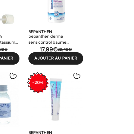
BEPANTHEN
%
bepanthen derma
otassium
sensicontrol baume
relipidant 400ml
17,99€
,82€
22,49€
PANIER
AJOUTER AU PANIER
-20%
BEPANTHEN