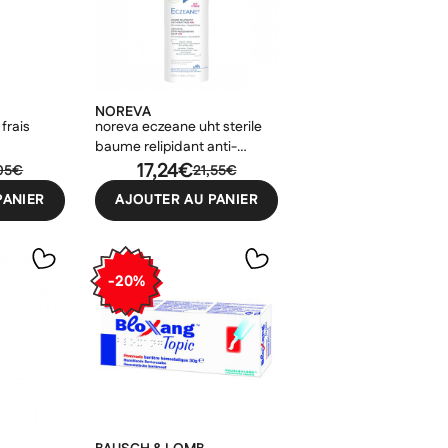
NOREVA
frais
noreva eczeane uht sterile
baume relipidant anti-
grattage 48h 100ml
17,24€
,05€
21,55€
PANIER
AJOUTER AU PANIER
-20%