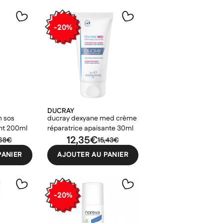
-20%
DUCRAY
 sos
ducray dexyane med crème
ant 200ml
réparatrice apaisante 30ml
12,35€
,68€
15,43€
×
PANIER
AJOUTER AU PANIER
×
×
×
-20%