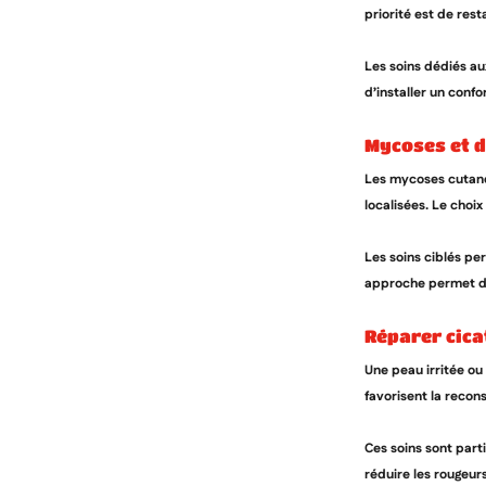
priorité est de rest
Les soins dédiés au
d’installer un conf
mycoses et 
Les mycoses cutanée
localisées. Le choix
Les soins ciblés pe
approche permet de
réparer cic
Une peau irritée ou
favorisent la recon
Ces soins sont part
réduire les rougeur