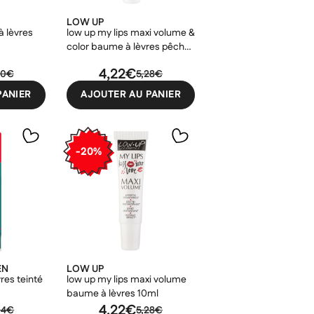
LOW UP
à lèvres
low up my lips maxi volume &
color baume à lèvres pêche
10ml
4,22€
40€
5,28€
PANIER
AJOUTER AU PANIER
-20%
EN
LOW UP
res teinté
low up my lips maxi volume
baume à lèvres 10ml
4,22€
04€
5,28€