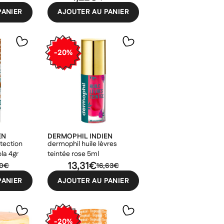
PANIER
AJOUTER AU PANIER
-20%
×
×
×
×
EN
DERMOPHIL INDIEN
tection
dermophil huile lèvres
ola 4gr
teintée rose 5ml
13,31€
10€
16,63€
PANIER
AJOUTER AU PANIER
-20%