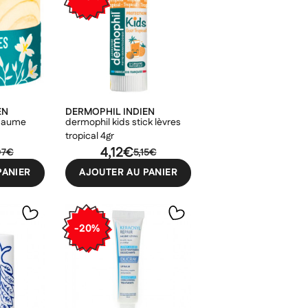
EN
DERMOPHIL INDIEN
 baume
dermophil kids stick lèvres
tropical 4gr
4,12€
97€
5,15€
PANIER
AJOUTER AU PANIER
-20%