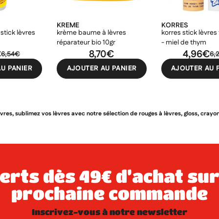
KREME
KORRES
stick lèvres
krème baume à lèvres
korres stick lèvres f
réparateur bio 10gr
- miel de thym
€
8,70€
4,96€
6,54€
6,
U PANIER
AJOUTER AU PANIER
AJOUTER AU 
èvres, sublimez vos lèvres avec notre sélection de rouges à lèvres, gloss, cray
prochaine commande
inscrivez-vous à notre newsletter