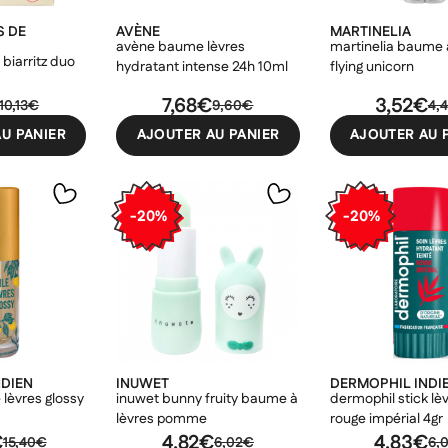
S DE
AVÈNE
MARTINELIA
avène baume lèvres
martinelia baume 
 biarritz duo
hydratant intense 24h 10ml
flying unicorn
7,68€
3,52€
10,13€
9,60€
4,
U PANIER
AJOUTER AU PANIER
AJOUTER AU 
-20%
-20%
NDIEN
INUWET
DERMOPHIL INDI
 lèvres glossy
inuwet bunny fruity baume à
dermophil stick lèv
lèvres pomme
rouge impérial 4gr
€
4,82€
4,83€
15,40€
6,02€
6,