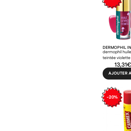
DERMOPHIL I
dermophil huile
teintée violett
13,31
AJOUTER A
-20%