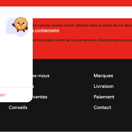
j'accepte que les informations saisies soient utilisées dans le cadre de ma de
érer à la
politique de confidentialité
.
uveautés, réductions et bons plans santé de vos partenaires (Désinscription po
Qui sommes-nous
Marques
Promotions
Livraison
i !
Meilleures ventes
Paiement
Conseils
Contact