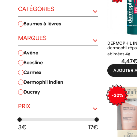
CATÉGORIES
baumes à lèvres
PRIX
MARQUES
DERMOPHIL I
dermophil répa
avène
abimées 4g
4,47
beesline
AJOUTER A
carmex
dermophil indien
ducray
-20%
inuwet
PRIX
korres
kreme
3€
17€
laboratoires de biarritz