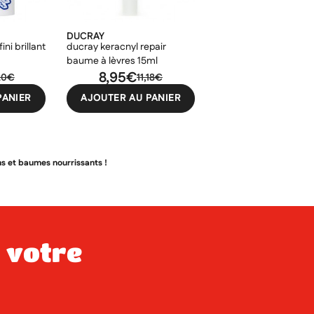
DUCRAY
ini brillant
ducray keracnyl repair
baume à lèvres 15ml
8,95€
20€
11,18€
PANIER
AJOUTER AU PANIER
ons et baumes nourrissants !