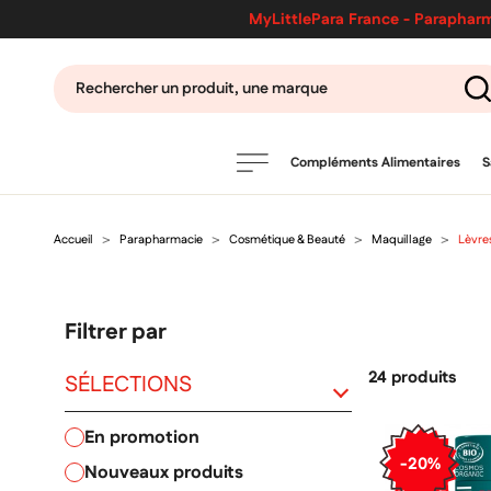
MyLittlePara France - Parapharm
Compléments Alimentaires
S
Accueil
Parapharmacie
Cosmétique & Beauté
Maquillage
Lèvre
PRODUITS
filtres
Filtrer par
CATÉGORIES
24 produits
SÉLECTIONS
en promotion
MARQUES
-20%
nouveaux produits