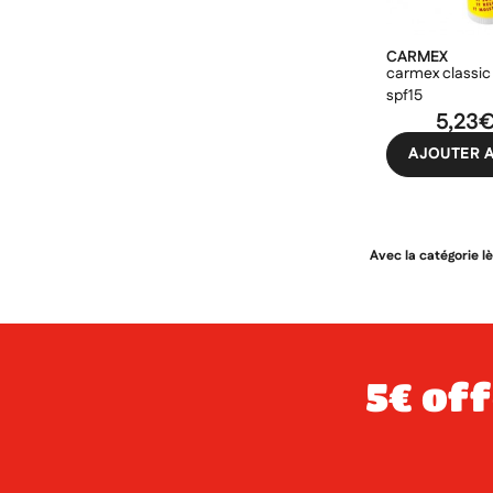
CARMEX
carmex classic 
spf15
5,23
AJOUTER A
Avec la catégorie l
5€ offerts dès 49€ d’achat sur votre