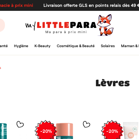
acie à prix mini
Livraison offerte GLS en points relais dès 49
anté
Hygiène
K-Beauty
Cosmétique & Beauté
Solaires
Maman & 
s
Lèvres
-20%
-20%