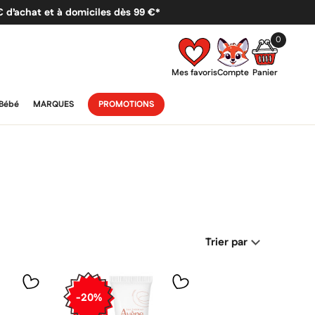
 € d’achat et à domiciles dès 99 €*
0
Mes favoris
Compte
Panier
Bébé
MARQUES
PROMOTIONS
Trier par
-20%