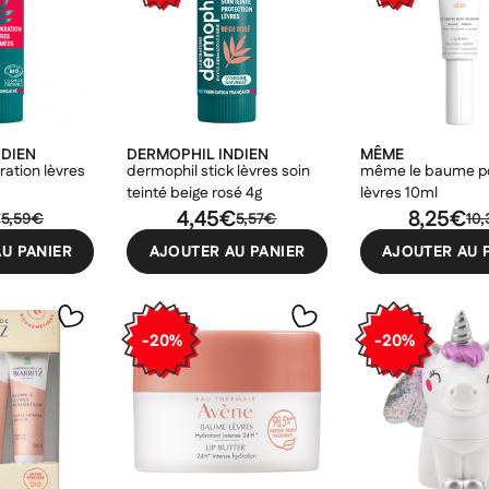
NDIEN
DERMOPHIL INDIEN
MÊME
ration lèvres
dermophil stick lèvres soin
même le baume po
teinté beige rosé 4g
lèvres 10ml
€
4,45€
8,25€
5,59€
5,57€
10,
U PANIER
AJOUTER AU PANIER
AJOUTER AU 
-20%
-20%