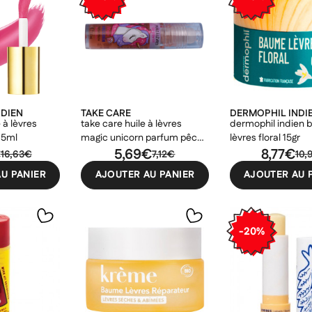
NDIEN
TAKE CARE
DERMOPHIL INDI
 à lèvres
take care huile à lèvres
dermophil indien
e 5ml
magic unicorn parfum pêche
lèvres floral 15gr
€
7,5ml
5,69€
8,77€
16,63€
7,12€
10,
U PANIER
AJOUTER AU PANIER
AJOUTER AU 
-20%