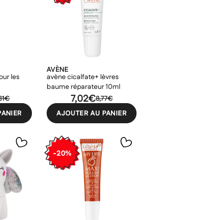
AVÈNE
ur les
avène cicalfate+ lèvres
baume réparateur 10ml
7,02€
31€
8,77€
PANIER
AJOUTER AU PANIER
-20%