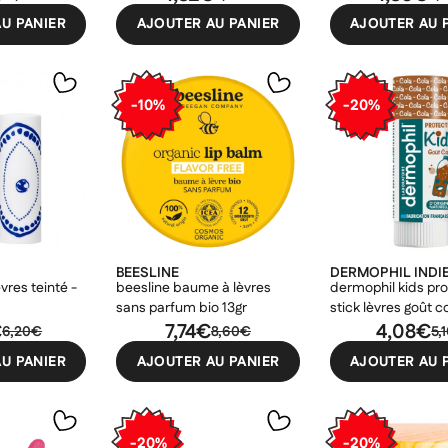
U PANIER
AJOUTER AU PANIER
AJOUTER AU 
-10%
-20%
er une liste d'envies
odalTitle))
nnexion
uter à ma liste d'envies
e la liste d'envies
firmMessage))
devez être connecté pour ajouter des produits à votre liste d'envies.
Créer une nouvelle liste
BEESLINE
DERMOPHIL INDI
ncelText))
uler
èvres teinté -
beesline baume à lèvres
dermophil kids pro
Connexion
((modalDeleteText))
uler
Créer une liste d'envies
sans parfum bio 13gr
stick lèvres goût c
€
7,74€
4,08€
6,20€
8,60€
5,
U PANIER
AJOUTER AU PANIER
AJOUTER AU 
-20%
-20%