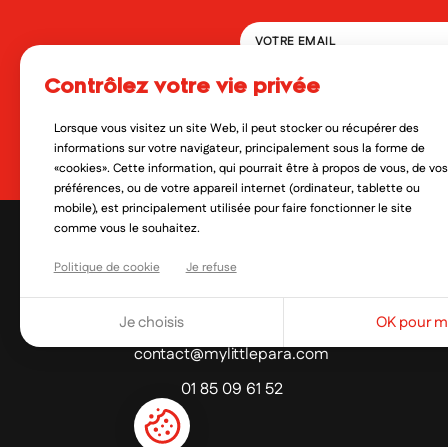
contrôlez votre vie privée
En soumettant ce formulaire, 
qui peut en découler. Vous réf
Lorsque vous visitez un site Web, il peut stocker ou récupérer des
Oui, je veux découvrir les no
informations sur votre navigateur, principalement sous la forme de
«cookies». Cette information, qui pourrait être à propos de vous, de vos
préférences, ou de votre appareil internet (ordinateur, tablette ou
mobile), est principalement utilisée pour faire fonctionner le site
comme vous le souhaitez.
Politique de cookie
Je refuse
Je choisis
OK pour mo
contact@mylittlepara.com
01 85 09 61 52