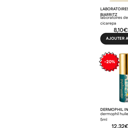
low up
LABORATOIRE
martinelia
BIARRITZ
laboratoires de
même
cicarepa
8,10€
take care
AJOUTER A
-20%
DERMOPHIL I
dermophil huile
5ml
12,32