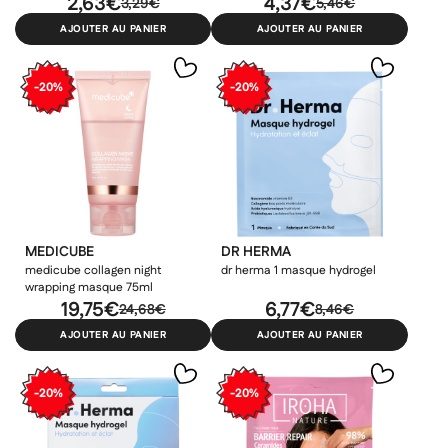
2,63€
4,37€
3,29€
5,46€
AJOUTER AU PANIER
AJOUTER AU PANIER
-20%
-20%
MEDICUBE
DR HERMA
medicube collagen night
dr herma 1 masque hydrogel
wrapping masque 75ml
19,75€
6,77€
24,68€
8,46€
AJOUTER AU PANIER
AJOUTER AU PANIER
-20%
-20%