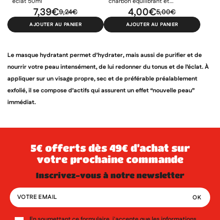
éclat 50ml
charbon équilibrant et
7,39€
hydratant 1 unité
4,00€
9,24€
5,00€
AJOUTER AU PANIER
AJOUTER AU PANIER
Le masque hydratant
permet d’hydrater, mais aussi de purifier et de
nourrir votre peau intensément, de lui redonner du tonus et de l’éclat. À
appliquer sur un visage propre, sec et de préférable préalablement
exfolié, il se compose d’actifs qui assurent un effet “nouvelle peau”
immédiat.
5€ offerts dès 49€ d’achat sur
votre prochaine commande
inscrivez-vous à notre newsletter
En soumettant ce formulaire, j'accepte que les informations