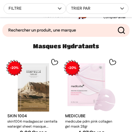
0
FILTRE
TRIER PAR
Compte
Panier
Masques Hydratants
Mes favoris
Filtrer
-20%
-20%
SKIN 1004
MEDICUBE
skin1004 madagascar centella
medicube pdrn pink collagen
watergel sheet masque
gel mask 28gr
ampoule 25ml