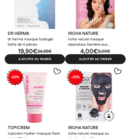
DR HERMA
IROHA NATURE
dr herma masque hydrogel
iroha nature masque
boîte de 4 pièces
réparateur barrière aux
×
×
×
19,90€
céramides 25ml
4,00€
Connexion
Créer une liste d'envies
24,88€
5,00€
((modalTitle))
AJOUTER AU PANIER
AJOUTER AU PANIER
×
Ajouter à ma liste d'envies
Vous devez être connecté pour ajouter des produits à votre
Nom de la liste d'envies
((confirmMessage))
liste d'envies.
-20%
-20%
add_circle_outline
Créer une nouvelle liste
((cancelText))
((modalDeleteText))
Annuler
Créer une liste d'envies
Annuler
Connexion
TOPICREM
IROHA NATURE
topicrem hydra+ masque flash
iroha nature masque au