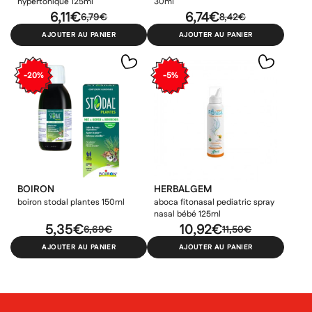
hypertonique 125ml
30ml
6,11€
6,74€
6,79€
8,42€
AJOUTER AU PANIER
AJOUTER AU PANIER
-20%
-5%
BOIRON
HERBALGEM
boiron stodal plantes 150ml
aboca fitonasal pediatric spray
nasal bébé 125ml
5,35€
10,92€
6,69€
11,50€
AJOUTER AU PANIER
AJOUTER AU PANIER