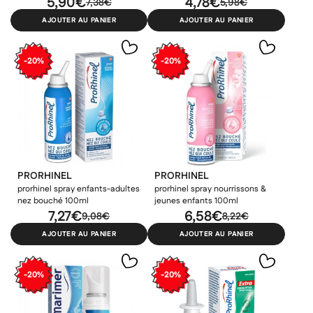
5,90€
4,78€
7,38€
5,98€
AJOUTER AU PANIER
AJOUTER AU PANIER
-20%
-20%
PRORHINEL
PRORHINEL
prorhinel spray enfants-adultes
prorhinel spray nourrissons &
nez bouché 100ml
jeunes enfants 100ml
7,27€
6,58€
9,08€
8,22€
AJOUTER AU PANIER
AJOUTER AU PANIER
-20%
-20%