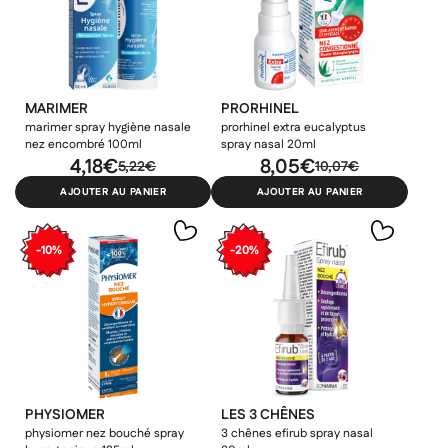
MARIMER
PRORHINEL
marimer spray hygiène nasale
prorhinel extra eucalyptus
nez encombré 100ml
spray nasal 20ml
4,18€
8,05€
5,22€
10,07€
AJOUTER AU PANIER
AJOUTER AU PANIER
×
×
×
Connexion
Créer une liste d'envies
-10%
-20%
((modalTitle))
×
Ajouter à ma liste d'envies
Vous devez être connecté pour ajouter des produits à votre
Nom de la liste d'envies
((confirmMessage))
liste d'envies.
add_circle_outline
Créer une nouvelle liste
((cancelText))
((modalDeleteText))
Annuler
Créer une liste d'envies
Annuler
Connexion
PHYSIOMER
LES 3 CHÊNES
physiomer nez bouché spray
3 chênes efirub spray nasal