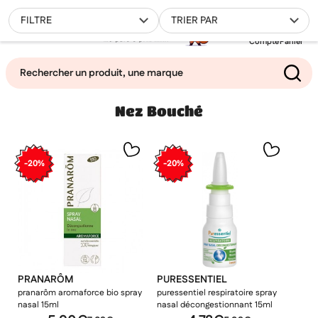
0
FILTRE
TRIER PAR
Compte
Panier
Nez Bouché
Mes favoris
Filtrer
-20%
-20%
PRANARÔM
PURESSENTIEL
pranarôm aromaforce bio spray
puressentiel respiratoire spray
nasal 15ml
nasal décongestionnant 15ml