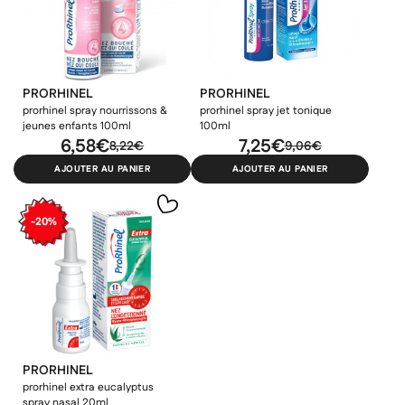
×
×
×
Connexion
Créer une liste d'envies
((modalTitle))
PRORHINEL
PRORHINEL
prorhinel spray nourrissons &
prorhinel spray jet tonique
×
jeunes enfants 100ml
100ml
Ajouter à ma liste d'envies
Vous devez être connecté pour ajouter des produits à votre
Nom de la liste d'envies
6,58€
7,25€
((confirmMessage))
8,22€
9,06€
liste d'envies.
AJOUTER AU PANIER
AJOUTER AU PANIER
add_circle_outline
Créer une nouvelle liste
((cancelText))
((modalDeleteText))
-20%
Annuler
Créer une liste d'envies
Annuler
Connexion
PRORHINEL
prorhinel extra eucalyptus
spray nasal 20ml