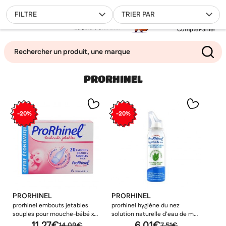
0
FILTRE
TRIER PAR
Compte
Panier
PRORHINEL
Mes favoris
Filtrer
-20%
-20%
PRORHINEL
PRORHINEL
prorhinel embouts jetables
prorhinel hygiène du nez
souples pour mouche-bébé x
solution naturelle d'eau de mer
20
11,27€
spray 100 ml
6,01€
14,09€
7,51€