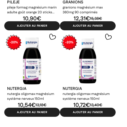
PILEJE
GRANIONS
pileje formag magnésium marin
granions magnésium max
adulte goût orange 20 sticks
360mg 90 comprimés
orodispersibles
10,90€
12,31€
15,38€
AJOUTER AU PANIER
AJOUTER AU PANIER
-20%
-20%
NUTERGIA
NUTERGIA
nutergia oligomax magnésium
nutergia oligomax magnésium
système nerveux 150ml
système nerveux 150ml
10,54€
10,72€
13,18€
13,40€
AJOUTER AU PANIER
AJOUTER AU PANIER