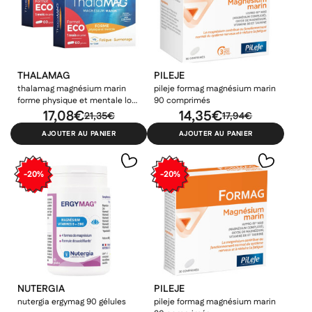
THALAMAG
PILEJE
thalamag magnésium marin
pileje formag magnésium marin
forme physique et mentale lot
90 comprimés
de 2x60 gélules
17,08€
14,35€
21,35€
17,94€
AJOUTER AU PANIER
AJOUTER AU PANIER
-20%
-20%
NUTERGIA
PILEJE
nutergia ergymag 90 gélules
pileje formag magnésium marin