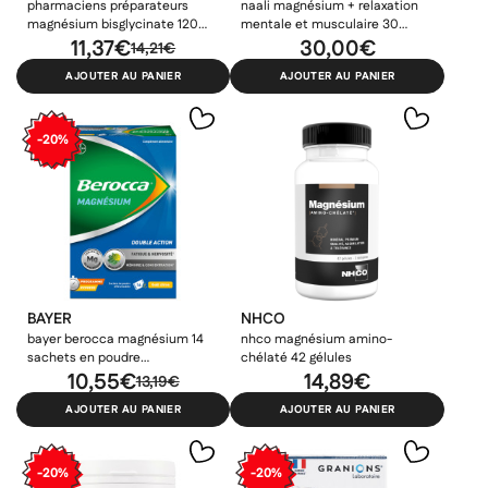
pharmaciens préparateurs
naali magnésium + relaxation
magnésium bisglycinate 120
mentale et musculaire 30
comprimés
11,37€
doses
30,00€
14,21€
AJOUTER AU PANIER
AJOUTER AU PANIER
-20%
BAYER
NHCO
bayer berocca magnésium 14
nhco magnésium amino-
sachets en poudre
chélaté 42 gélules
effervescente
10,55€
14,89€
13,19€
AJOUTER AU PANIER
AJOUTER AU PANIER
-20%
-20%