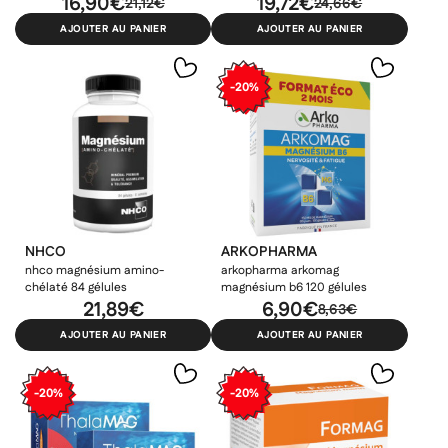
16,90€
19,72€
21,12€
24,66€
AJOUTER AU PANIER
AJOUTER AU PANIER
-20%
NHCO
ARKOPHARMA
nhco magnésium amino-
arkopharma arkomag
chélaté 84 gélules
magnésium b6 120 gélules
21,89€
6,90€
8,63€
AJOUTER AU PANIER
AJOUTER AU PANIER
-20%
-20%