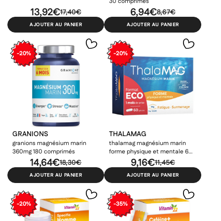
30 comprimés
13,92€
6,94€
17,40€
8,67€
AJOUTER AU PANIER
AJOUTER AU PANIER
-20%
-20%
GRANIONS
THALAMAG
granions magnésium marin
thalamag magnésium marin
360mg 180 comprimés
forme physique et mentale 60
14,64€
gélules
9,16€
18,30€
11,45€
AJOUTER AU PANIER
AJOUTER AU PANIER
-20%
-35%