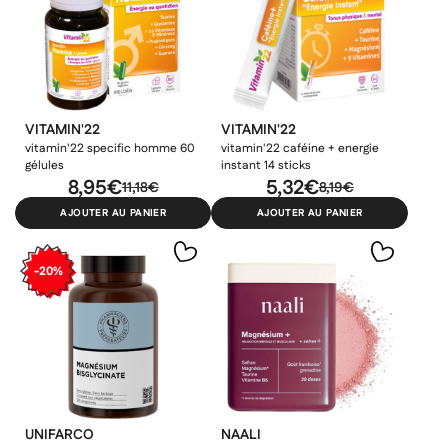
VITAMIN'22
VITAMIN'22
vitamin'22 specific homme 60
vitamin'22 caféine + energie
gélules
instant 14 sticks
8,95€
5,32€
11,18€
8,19€
AJOUTER AU PANIER
AJOUTER AU PANIER
×
×
×
Connexion
Créer une liste d'envies
-20%
((modalTitle))
×
Ajouter à ma liste d'envies
Vous devez être connecté pour ajouter des produits à votre
Nom de la liste d'envies
((confirmMessage))
liste d'envies.
add_circle_outline
Créer une nouvelle liste
((cancelText))
((modalDeleteText))
Annuler
Créer une liste d'envies
Annuler
Connexion
UNIFARCO
NAALI