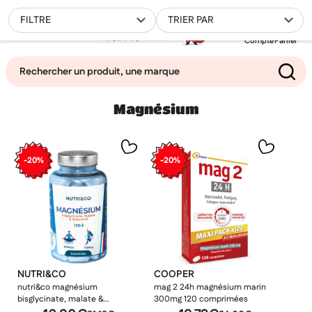
0
FILTRE
TRIER PAR
Compte
Panier
Magnésium
Mes favoris
Filtrer
-20%
-20%
NUTRI&CO
COOPER
nutri&co magnésium
mag 2 24h magnésium marin
bisglycinate, malate &
300mg 120 comprimées
liposomé 120 gélules