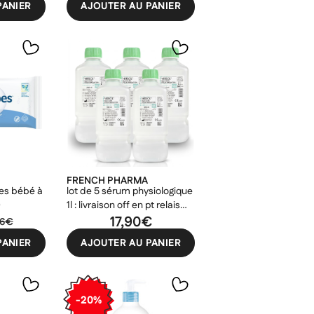
PANIER
AJOUTER AU PANIER
FRENCH PHARMA
tes bébé à
lot de 5 sérum physiologique
0
1l : livraison off en pt relais
(pas de consigne pick up)
17,90€
26€
PANIER
AJOUTER AU PANIER
-20%