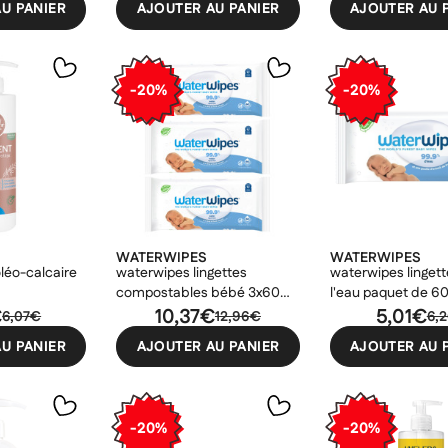
U PANIER
AJOUTER AU PANIER
AJOUTER AU 
-20%
-20%
WATERWIPES
WATERWIPES
oléo-calcaire
waterwipes lingettes
waterwipes linget
compostables bébé 3x60
l'eau paquet de 6
€
pièces
10,37€
5,01€
6,07€
12,96€
6,
U PANIER
AJOUTER AU PANIER
AJOUTER AU 
-20%
-20%