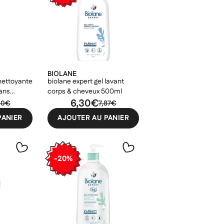
BIOLANE
nettoyante
biolane expert gel lavant
ans
corps & cheveux 500ml
6,30€
×
80€
7,87€
×
×
PANIER
AJOUTER AU PANIER
×
-20%