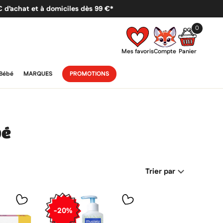
 € d’achat et à domiciles dès 99 €*
0
Mes favoris
Compte
Panier
Bébé
MARQUES
PROMOTIONS
bé
Trier par
-20%