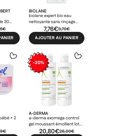
LBERT
BIOLANE
biolane expert bio eau
le 30
nettoyante sans rinçage
500ml
7,76€
55€
9,70€
PANIER
AJOUTER AU PANIER
-20%
A-DERMA
bébé + 2
a-derma exomega control
gel moussant émollient lot
de 2 x 500ml
20,80€
09€
26,00€