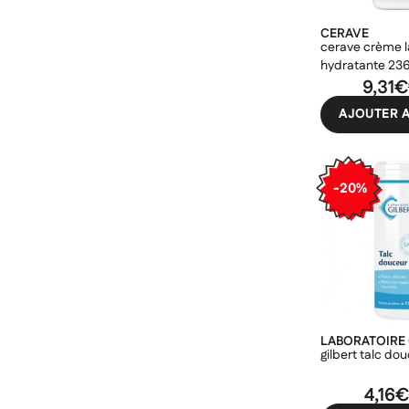
CERAVE
cerave crème 
hydratante 23
9,31€
AJOUTER A
-20%
LABORATOIRE 
gilbert talc do
4,16€