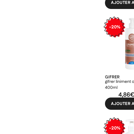
AJOUTER A
-20%
GIFRER
gifrer liniment 
400ml
4,86
AJOUTER A
-20%