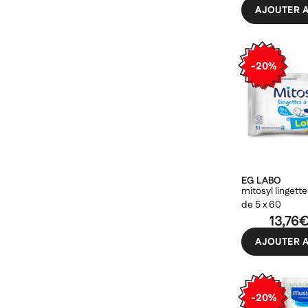
AJOUTER A
-20%
EG LABO
mitosyl lingette
de 5 x 60
13,76
AJOUTER A
-20%