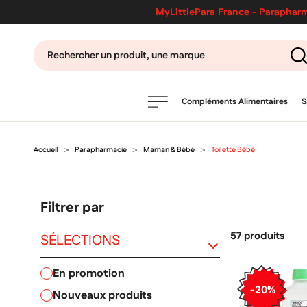
MyLittlePara France - Parapharm
Compléments Alimentaires
S
Accueil
Parapharmacie
Maman & Bébé
Toilette Bébé
PRODUITS
filtres
Filtrer par
CATÉGORIES
57 produits
SÉLECTIONS
en promotion
MARQUES
-20%
nouveaux produits