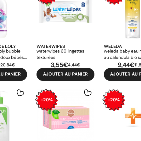
DE LOLY
WATERWIPES
WELEDA
loly bubble
waterwipes 60 lingettes
weleda baby eau 
t doux bébés
texturées
au calendula bio s
ml
€
3,55€
parfum 400ml
9,44€
20,84€
4,44€
11,
er une liste d'envies
odalTitle))
nnexion
U PANIER
AJOUTER AU PANIER
AJOUTER AU 
uter à ma liste d'envies
e la liste d'envies
firmMessage))
devez être connecté pour ajouter des produits à votre liste d'envies.
-20%
-20%
Créer une nouvelle liste
ncelText))
uler
Connexion
((modalDeleteText))
uler
Créer une liste d'envies