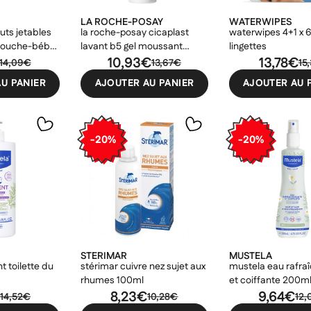
LA ROCHE-POSAY
WATERWIPES
uts jetables
la roche-posay cicaplast
waterwipes 4+1 x 
mouche-bébé
lavant b5 gel moussant
lingettes
200ml
10,93€
13,78€
14,09€
13,67€
15
U PANIER
AJOUTER AU PANIER
AJOUTER AU 
-20%
-20%
STERIMAR
MUSTELA
t toilette du
stérimar cuivre nez sujet aux
mustela eau rafra
rhumes 100ml
et coiffante 200m
€
8,23€
9,64€
14,52€
10,28€
12,