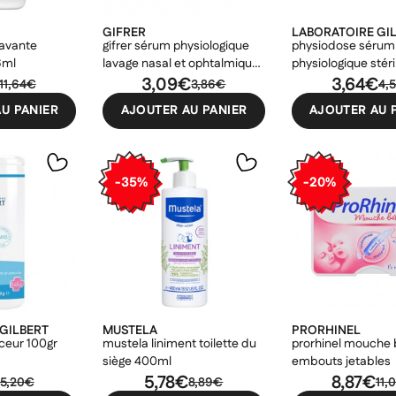
GIFRER
LABORATOIRE GI
lavante
gifrer sérum physiologique
physiodose sérum
6ml
lavage nasal et ophtalmique
physiologique stéri
10ml
3,09€
unidoses de 10ml
3,64€
11,64€
3,86€
4,
U PANIER
AJOUTER AU PANIER
AJOUTER AU 
-35%
-20%
GILBERT
MUSTELA
PRORHINEL
uceur 100gr
mustela liniment toilette du
prorhinel mouche 
siège 400ml
embouts jetables
5,78€
8,87€
5,20€
8,89€
11,