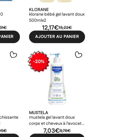
KLORANE
60
klorane bébé gel lavant doux
500mlx2
12,17€
,31€
15,22€
PANIER
AJOUTER AU PANIER
-20%
MUSTELA
îchissante
mustela gel lavant doux
l
corps et cheveux à l'avocat
bio 500ml
7,03€
05€
8,78€