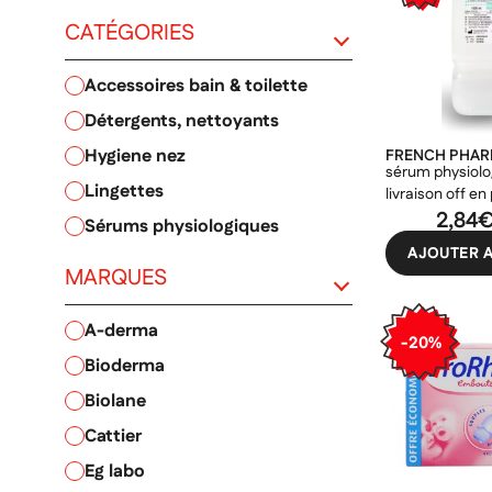
CATÉGORIES
accessoires bain & toilette
PRIX
détergents, nettoyants
hygiene nez
FRENCH PHA
sérum physiolog
lingettes
livraison off en 
de consigne pic
2,84
sérums physiologiques
flacons acheté
AJOUTER A
MARQUES
a-derma
-20%
bioderma
biolane
cattier
eg labo