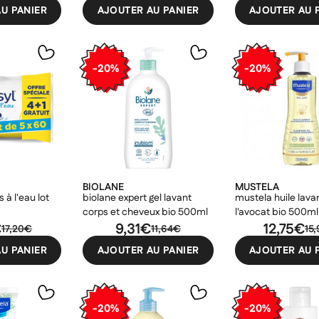
U PANIER
AJOUTER AU PANIER
AJOUTER AU 
-20%
-20%
BIOLANE
MUSTELA
s à l'eau lot
biolane expert gel lavant
mustela huile lava
corps et cheveux bio 500ml
l'avocat bio 500ml
€
9,31€
12,75€
17,20€
11,64€
15
U PANIER
AJOUTER AU PANIER
AJOUTER AU 
-20%
-20%