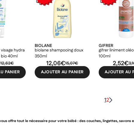
BIOLANE
GIFRER
visage hydra
biolane shampooing doux
gifrer liniment olé
t bio 40ml
350ml
100ml
€
12,06€
2,52€
12,62€
15,07€
3,
U PANIER
AJOUTER AU PANIER
AJOUTER AU 
1
2
us offre tout le nécessaire pour votre bébé : des couches, lingettes, savons et 