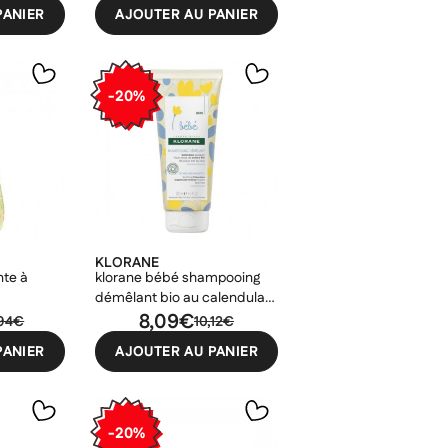
PANIER
AJOUTER AU PANIER
-20%
KLORANE
nte à
klorane bébé shampooing
démêlant bio au calendula
200ml
8,09€
,94€
10,12€
PANIER
AJOUTER AU PANIER
-20%