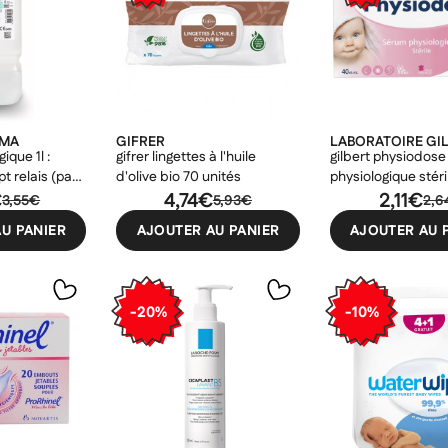
RMA
GIFRER
LABORATOIRE GI
ique 1l :
gifrer lingettes à l'huile
gilbert physiodos
pt relais (pas
d'olive bio 70 unités
physiologique stéril
k up) si 5
€
4,74€
boites livraison gra
2,11€
3,55€
5,93€
2,6
s
relais (pas de cons
U PANIER
AJOUTER AU PANIER
AJOUTER AU 
up svp)
-20%
-10%