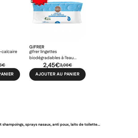
GIFRER
o-calcaire
gifrer lingettes
biodégradables à l’eau
d'auvergne 60 sachets
2,45€
16€
3,06€
PANIER
AJOUTER AU PANIER
shampoings, sprays nasaux, anti poux, laits de toilette...