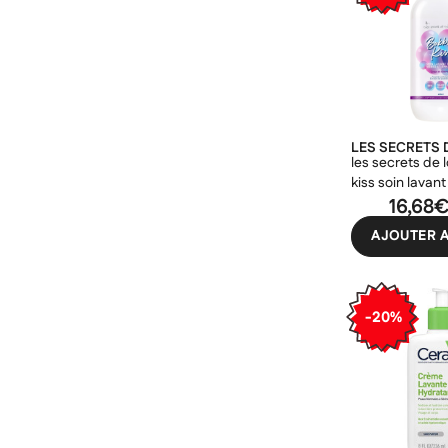
LES SECRETS 
les secrets de 
kiss soin lavan
& enfants 400
16,68
Cré
((m
Co
AJOUTER A
Ajo
Nom d
((con
Vous 
-20%
add_circle_outline
((ca
Ann
Ann