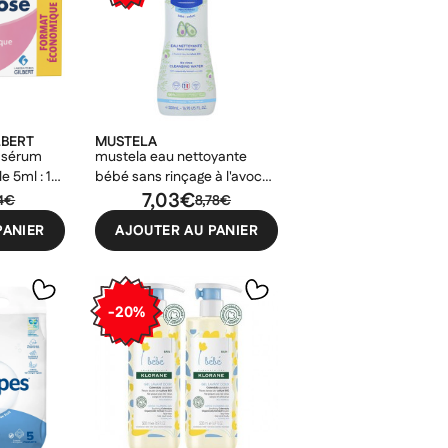
LBERT
MUSTELA
e sérum
mustela eau nettoyante
e 5ml : 12
bébé sans rinçage à l'avocat
tuite point
bio 500ml
7,03€
4€
8,78€
igne pick-
PANIER
AJOUTER AU PANIER
-20%