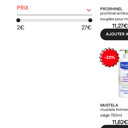
french pharma
PRIX
PRORHINEL
gifrer
prorhinel embo
souples pour 
klorane
x 20
11,27€
2€
27€
laboratoire gilbert
AJOUTER A
la roche-posay
leader sante
-20%
les secrets de loly
mam
mustela
physiomer
prorhinel
MUSTELA
mustela linimen
siège 750ml
11,62