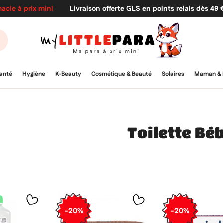
acie à prix mini
Livraison offerte GLS en points relais dès 49
anté
Hygiène
K-Beauty
Cosmétique & Beauté
Solaires
Maman & 
Toilette Bé
-20%
-20%