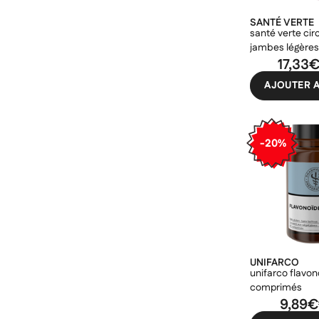
SANTÉ VERTE
santé verte ci
jambes légères
nuit 56 compr
17,33
AJOUTER A
-20%
UNIFARCO
unifarco flavo
comprimés
9,89€