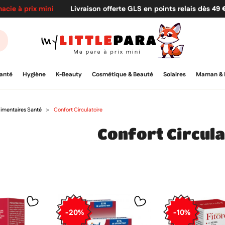
acie à prix mini
Livraison offerte GLS en points relais dès 49
anté
Hygiène
K-Beauty
Cosmétique & Beauté
Solaires
Maman & 
imentaires Santé
Confort Circulatoire
Confort Circula
-20%
-10%