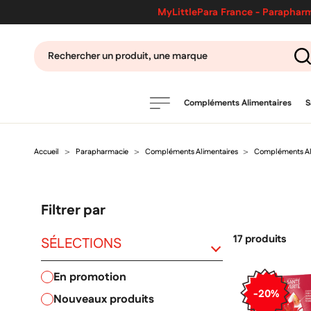
MyLittlePara France - Parapharm
Compléments Alimentaires
S
Accueil
Parapharmacie
Compléments Alimentaires
Compléments Al
PRODUITS
filtres
Filtrer par
CATÉGORIES
17 produits
SÉLECTIONS
en promotion
MARQUES
-20%
nouveaux produits