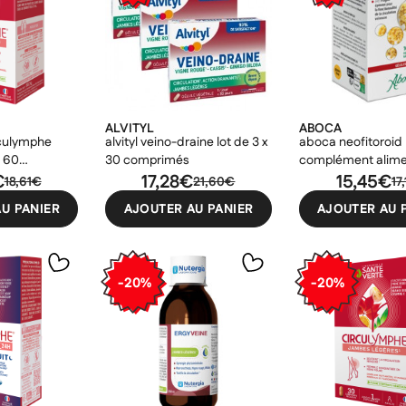
ALVITYL
ABOCA
rculymphe
alvityl veino-draine lot de 3 x
aboca neofitoroid
s 60
30 comprimés
complément alime
ables
€
17,28€
gélules de 500mg
15,45€
18,61€
21,60€
17
U PANIER
AJOUTER AU PANIER
AJOUTER AU 
-20%
-20%