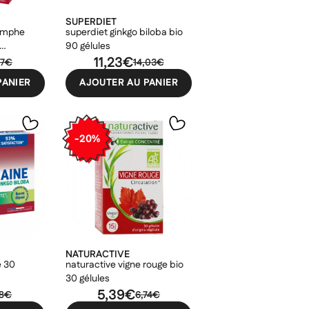
SUPERDIET
lymphe
superdiet ginkgo biloba bio
90 gélules
les
11,23€
37€
14,03€
PANIER
AJOUTER AU PANIER
-20%
NATURACTIVE
e 30
naturactive vigne rouge bio
30 gélules
5,39€
08€
6,74€
×