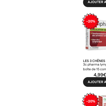
Cré
AJOUTER A
((m
Co
Ajo
Nom d
((con
Vous 
-20%
add_circle_outline
((ca
Ann
Ann
LES 3 CHÊNES
3c pharma lym
boîte de 15 co
4,99
AJOUTER A
-20%