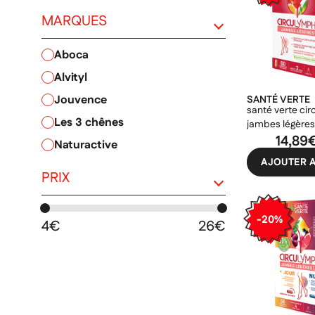
MARQUES
aboca
PRIX
alvityl
jouvence
SANTÉ VERTE
santé verte ci
les 3 chênes
jambes légère
comprimés séc
14,89
naturactive
AJOUTER A
nutergia
PRIX
santé verte
superdiet
-20%
4€
26€
unifarco