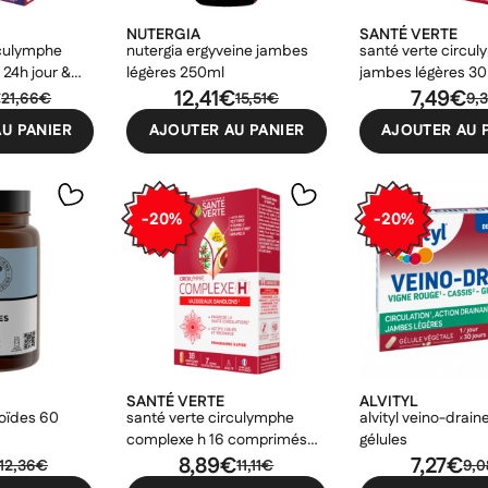
NUTERGIA
SANTÉ VERTE
rculymphe
nutergia ergyveine jambes
santé verte circu
 24h jour &
légères 250ml
jambes légères 30
imés
€
12,41€
comprimés sécab
7,49€
21,66€
15,51€
9,
U PANIER
AJOUTER AU PANIER
AJOUTER AU 
-20%
-20%
SANTÉ VERTE
ALVITYL
noïdes 60
santé verte circulymphe
alvityl veino-drain
complexe h 16 comprimés
gélules
sécables
8,89€
7,27€
12,36€
11,11€
9,