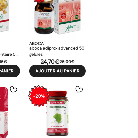
ABOCA
aboca adiprox advanced 50
ntaire 50
gélules
24,70€
,16€
26,00€
PANIER
AJOUTER AU PANIER
-20%