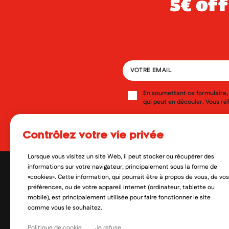
5€ offerts dès 49€ d’achat sur votre
En soumettant ce formulaire, 
qui peut en découler. Vous réf
Oui, je veux découvrir les no
contrôlez votre vie privée
Lorsque vous visitez un site Web, il peut stocker ou récupérer des
informations sur votre navigateur, principalement sous la forme de
«cookies». Cette information, qui pourrait être à propos de vous, de vos
préférences, ou de votre appareil internet (ordinateur, tablette ou
mobile), est principalement utilisée pour faire fonctionner le site
comme vous le souhaitez.
Politique de cookie
Je refuse