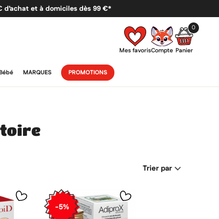
 € d’achat et à domiciles dès 99 €*
0
Mes favoris
Compte
Panier
Bébé
MARQUES
PROMOTIONS
toire
Trier par
-5%