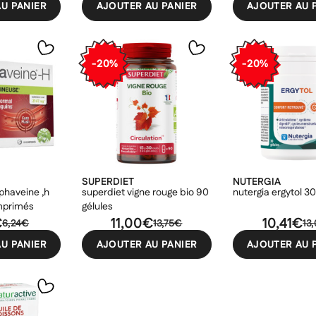
er une liste d'envies
U PANIER
AJOUTER AU PANIER
AJOUTER AU 
odalTitle))
nnexion
uter à ma liste d'envies
e la liste d'envies
firmMessage))
devez être connecté pour ajouter des produits à votre liste d'envies.
-20%
-20%
Créer une nouvelle liste
ncelText))
uler
Connexion
((modalDeleteText))
uler
Créer une liste d'envies
SUPERDIET
NUTERGIA
phaveine ,h
superdiet vigne rouge bio 90
nutergia ergytol 30
mprimés
gélules
€
11,00€
10,41€
6,24€
13,75€
13
U PANIER
AJOUTER AU PANIER
AJOUTER AU 