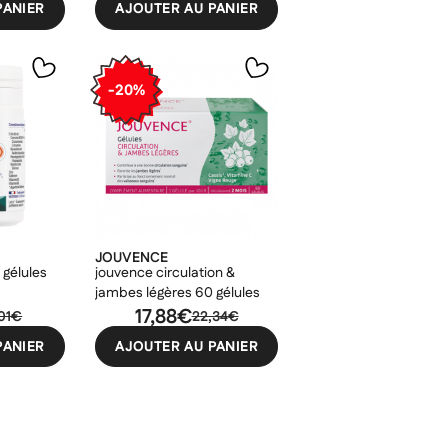
×
×
PANIER
AJOUTER AU PANIER
×
-20%
JOUVENCE
 gélules
jouvence circulation &
jambes légères 60 gélules
17,88€
,01€
22,34€
PANIER
AJOUTER AU PANIER