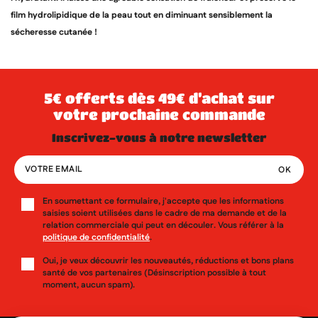
((cancelText))
((modalDeleteText))
Annuler
Créer une liste d'envies
Annuler
Connexion
film hydrolipidique de la peau tout en diminuant sensiblement la
sécheresse cutanée !
5€ offerts dès 49€ d’achat sur
votre prochaine commande
inscrivez-vous à notre newsletter
En soumettant ce formulaire, j'accepte que les informations
saisies soient utilisées dans le cadre de ma demande et de la
relation commerciale qui peut en découler. Vous référer à la
politique de confidentialité
.
Oui, je veux découvrir les nouveautés, réductions et bons plans
santé de vos partenaires (Désinscription possible à tout
moment, aucun spam).