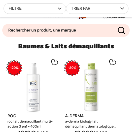
0
FILTRE
TRIER PAR
Compte
Panier
Baumes & Laits démaquillants
Mes favoris
Filtrer
-20%
-20%
ROC
A-DERMA
roc lait démaquillant multi-
a-derma biology lait
action 3 en1 - 400ml
démaquillant dermatologique
bio 400ml