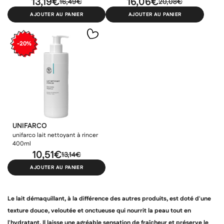
13,19€
16,06€
16,49€
20,08€
AJOUTER AU PANIER
AJOUTER AU PANIER
-20%
UNIFARCO
unifarco lait nettoyant à rincer
400ml
×
×
×
10,51€
Connexion
Créer une liste d'envies
13,14€
((modalTitle))
AJOUTER AU PANIER
×
Ajouter à ma liste d'envies
Vous devez être connecté pour ajouter des produits à votre
Nom de la liste d'envies
((confirmMessage))
liste d'envies.
Le
lait démaquillant
, à la différence des autres produits, est doté d'une
add_circle_outline
Créer une nouvelle liste
texture douce, veloutée et onctueuse qui nourrit la peau tout en
l'hydratant. Il laisse une agréable sensation de fraîcheur et préserve le