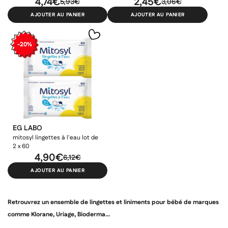
4,74€
2,45€
5,93€
3,06€
AJOUTER AU PANIER
AJOUTER AU PANIER
-20%
EG LABO
×
×
×
Connexion
Créer une liste d'envies
mitosyl lingettes à l'eau lot de
((modalTitle))
2 x 60
4,90€
×
6,12€
Ajouter à ma liste d'envies
Vous devez être connecté pour ajouter des produits à votre
Nom de la liste d'envies
AJOUTER AU PANIER
((confirmMessage))
liste d'envies.
add_circle_outline
Créer une nouvelle liste
Retrouvrez un ensemble de lingettes et liniments pour bébé de marques
((cancelText))
((modalDeleteText))
comme Klorane, Uriage, Bioderma...
Annuler
Créer une liste d'envies
Annuler
Connexion