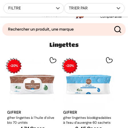
0
FILTRE
TRIER PAR
Compte
Panier
Lingettes
Mes favoris
Filtrer
-20%
-20%
GIFRER
GIFRER
gifrer lingettes à l'huile d'olive
gifrer lingettes biodégradables
bio 70 unités
à l’eau d'auvergne 60 sachets