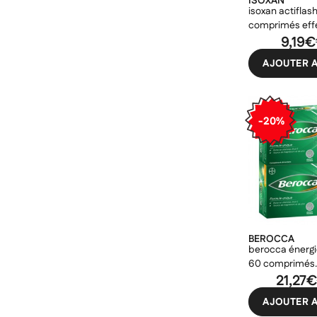
ISOXAN
isoxan actiflas
comprimés eff
9,19€
AJOUTER A
-20%
BEROCCA
berocca énergi
60 comprimés
effervescents
21,27€
AJOUTER A