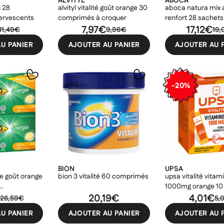
ALVITYL
ABOCA
h 28
alvityl vitalité goût orange 30
aboca natura mix
ervescents
comprimés à croquer
renfort 28 sachets
7,97€
17,12€
11,49€
9,96€
19,
U PANIER
AJOUTER AU PANIER
AJOUTER AU 
-20%
BION
UPSA
e goût orange
bion 3 vitalité 60 comprimés
upsa vitalité vitam
1000mg orange 10
20,19€
doses
4,01€
26,59€
5,
U PANIER
AJOUTER AU PANIER
AJOUTER AU 