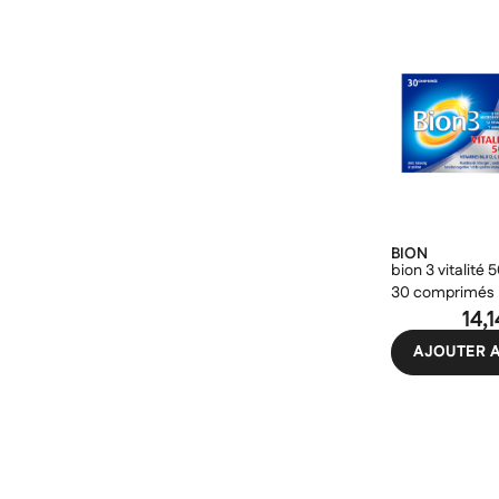
BION
bion 3 vitalité 
30 comprimés
14,
AJOUTER A