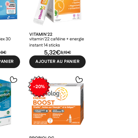
VITAMIN'22
ex 30
vitamin'22 caféine + energie
instant 14 sticks
5,32€
98€
8,19€
PANIER
AJOUTER AU PANIER
-20%