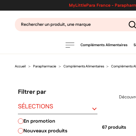
MyLittlePara France - Parapharm
Compléments Alimentaires
S
Accueil
Parapharmacie
Compléments Alimentaires
Compléments Ali
PRODUITS
filtres
Filtrer par
CATÉGORIES
Découvrez
SÉLECTIONS
en promotion
MARQUES
67 produits
nouveaux produits