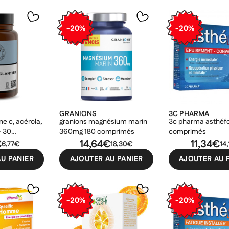
-20%
-20%
GRANIONS
3C PHARMA
ne c, acérola,
granions magnésium marin
3c pharma asthéfo
- 30
360mg 180 comprimés
comprimés
€
14,64€
11,34€
6,77€
18,30€
14
U PANIER
AJOUTER AU PANIER
AJOUTER AU 
er une liste d'envies
odalTitle))
nnexion
-20%
-20%
uter à ma liste d'envies
e la liste d'envies
firmMessage))
devez être connecté pour ajouter des produits à votre liste d'envies.