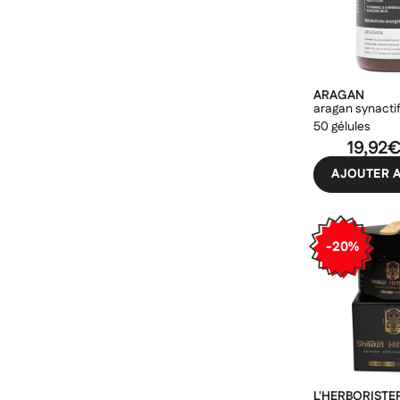
granions
herbesan
ineldea
ARAGAN
isoxan
aragan synactif
l'herboristerie dufayel
50 gélules
19,92
les 3 chênes
AJOUTER A
modilac
naturactive
nutergia
-20%
nutreov
nutrimea
pediakid
pileje
probiolog
L'HERBORISTE