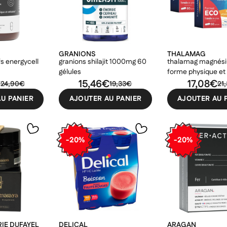
GRANIONS
THALAMAG
s energycell
granions shilajit 1000mg 60
thalamag magnés
gélules
forme physique et
€
15,46€
lot de 2x60 gélules
17,08€
24,90€
19,33€
21
U PANIER
AJOUTER AU PANIER
AJOUTER AU 
-20%
-20%
RIE DUFAYEL
DELICAL
ARAGAN