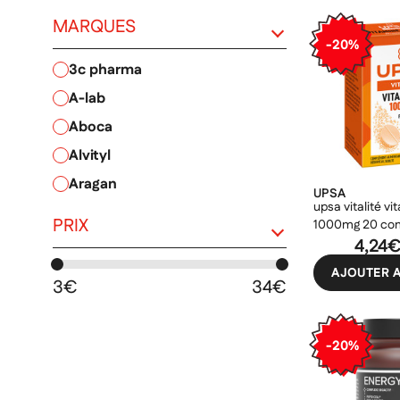
MARQUES
-20%
3c pharma
PRIX
a-lab
aboca
alvityl
aragan
UPSA
upsa vitalité vi
arkopharma
PRIX
1000mg 20 co
bayer
effervescents
4,24
berocca
AJOUTER A
3€
34€
bion
boiron
-20%
delical
forté pharma