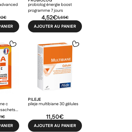
PROBIOLOG
 advanced
probiolog énergie boost
programme 7 jours
4,52€
02€
5,65€
PANIER
AJOUTER AU PANIER
PILEJE
ine c
pileje multibiane 30 gélules
 sachets-
11,50€
01€
PANIER
AJOUTER AU PANIER