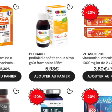
-20%
PEDIAKID
VITASCORBOL
tamine c
pediakid appétit-tonus sirop
vitascorbol vitami
mprimés
goût framboise 125ml
1000mg lot de 2 x 
€
5,98€
comprimés
3,80€
5,30€
4,
U PANIER
AJOUTER AU PANIER
AJOUTER AU 
-20%
-20%