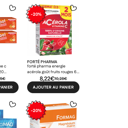
-20%
FORTÉ PHARMA
ne c
forté pharma energie
20
acérola goût fruits rouges 60
comprimés
8,22€
75€
10,28€
PANIER
AJOUTER AU PANIER
-20%