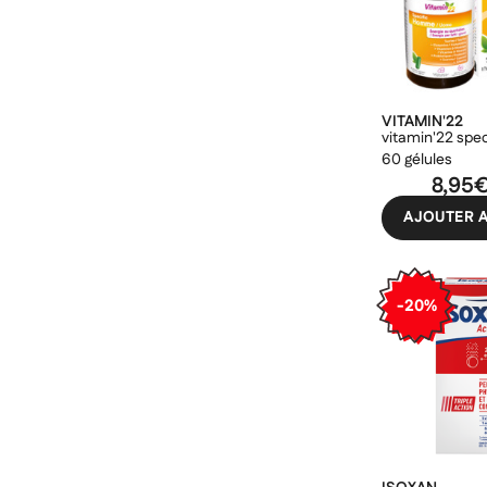
add_circle_outline
((ca
Ann
Ann
VITAMIN'22
vitamin'22 spe
60 gélules
8,95
AJOUTER A
-20%