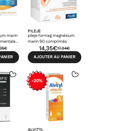
PILEJE
ium marin
pileje formag magnésium
 mentale
marin 90 comprimés
14,35€
,35€
17,94€
PANIER
AJOUTER AU PANIER
-20%
ALVITYL