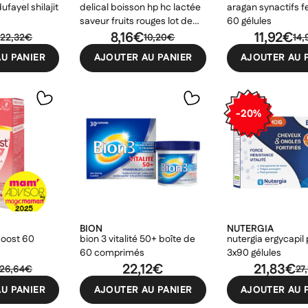
el shilajit
delical boisson hp hc lactée
aragan synactifs fe
saveur fruits rouges lot de
60 gélules
€
4x200ml
8,16€
11,92€
22,32€
10,20€
14
U PANIER
AJOUTER AU PANIER
AJOUTER AU 
-20%
BION
NUTERGIA
oost 60
bion 3 vitalité 50+ boîte de
nutergia ergycapil
60 comprimés
3x90 gélules
22,12€
21,83€
26,64€
27
U PANIER
AJOUTER AU PANIER
AJOUTER AU 