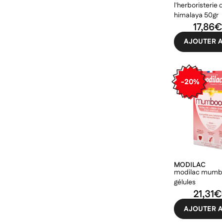
l'herboristerie dufay
santé verte
himalaya 50gr
solgar
17,86
supradyn
AJOUTER A
thalamag
théralica
-20%
unifarco
upsa
vitamin'22
vitascorbol
MODILAC
modilac mumb
gélules
21,31€
AJOUTER A