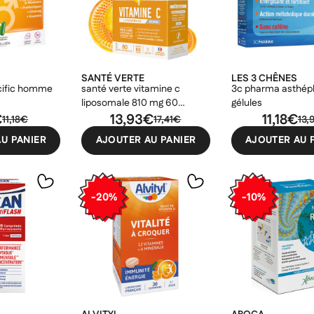
Créer une nouvelle liste
ncelText))
uler
Connexion
((modalDeleteText))
uler
Créer une liste d'envies
SANTÉ VERTE
LES 3 CHÊNES
cific homme
santé verte vitamine c
3c pharma asthépl
liposomale 810 mg 60
gélules
€
gélules
13,93€
11,18€
11,18€
17,41€
13,
U PANIER
AJOUTER AU PANIER
AJOUTER AU 
-20%
-10%