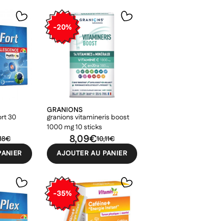
-20%
GRANIONS
rt 30
granions vitamineris boost
1000 mg 10 sticks
8,09€
,18€
10,11€
PANIER
AJOUTER AU PANIER
×
×
×
-35%
×