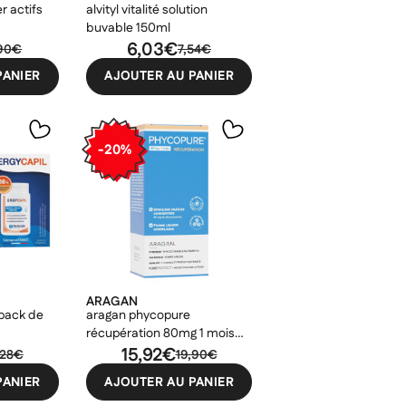
r actifs
alvityl vitalité solution
buvable 150ml
6,03€
,90€
7,54€
PANIER
AJOUTER AU PANIER
-20%
ARAGAN
 pack de
aragan phycopure
récupération 80mg 1 mois
30ml
15,92€
,28€
19,90€
PANIER
AJOUTER AU PANIER