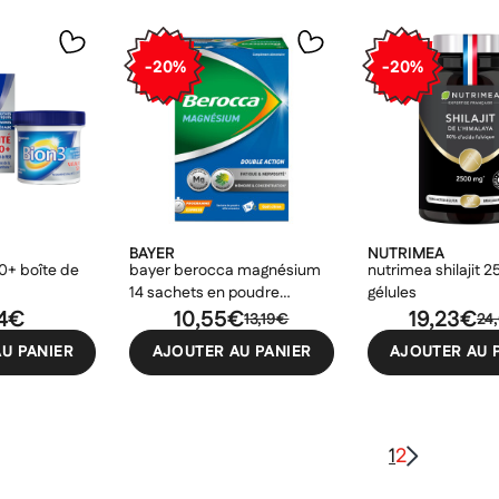
-20%
-20%
BAYER
NUTRIMEA
50+ boîte de
bayer berocca magnésium
nutrimea shilajit
14 sachets en poudre
gélules
14€
effervescente
10,55€
19,23€
13,19€
24
U PANIER
AJOUTER AU PANIER
AJOUTER AU 
1
2