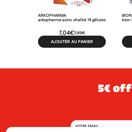
ARKOPHARMA
BION
arkopharma azinc vitalité 74 gélules
bion 
7,04€
7,82€
AJOUTER AU PANIER
5€ offerts dès 49€ d’achat sur votre