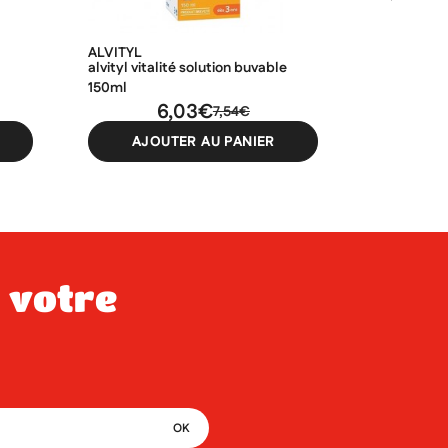
ALVITYL
ALVITYL
alvityl vitalité solution buvable
alvityl vita
150ml
comprimés 
6,03€
7,54€
AJOUTER AU PANIER
AJO