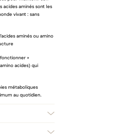
s acides aminés sont les
onde vivant : sans
d'acides aminés ou amino
ructure
 fonctionner »
amino acides) qui
oies métaboliques
imum au quotidien.
er une liste d'envies
nnexion
uter à ma liste d'envies
e la liste d'envies
devez être connecté pour ajouter des produits à votre liste d'envies.
Créer une nouvelle liste