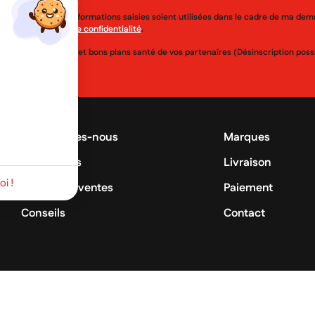
j'accepte que les informations saisies soient utilisées dans le cadre de ma de
érer à la
politique de confidentialité
.
uveautés, réductions et bons plans santé de vos partenaires (Désinscription po
Qui sommes-nous
Marques
Promotions
Livraison
i !
Meilleures ventes
Paiement
Conseils
Contact
©2026 MyLittlePara - To