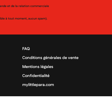
mande et de la relation commerciale
ssible à tout moment, aucun spam).
FAQ
Conditions générales de vente
Mentions légales
Confidentialité
mylittlepara.com
us droits réservés -
By Itekpharma