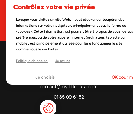
contrôlez votre vie privée
En soumettant ce formulaire, 
qui peut en découler. Vous réf
Lorsque vous visitez un site Web, il peut stocker ou récupérer des
Oui, je veux découvrir les no
informations sur votre navigateur, principalement sous la forme de
«cookies». Cette information, qui pourrait être à propos de vous, de vos
préférences, ou de votre appareil internet (ordinateur, tablette ou
mobile), est principalement utilisée pour faire fonctionner le site
comme vous le souhaitez.
Politique de cookie
Je refuse
Je choisis
OK pour mo
contact@mylittlepara.com
01 85 09 61 52
PAIEMENT SÉCURISÉ