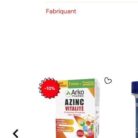
Fabriquant
Ann
Ann
-10%