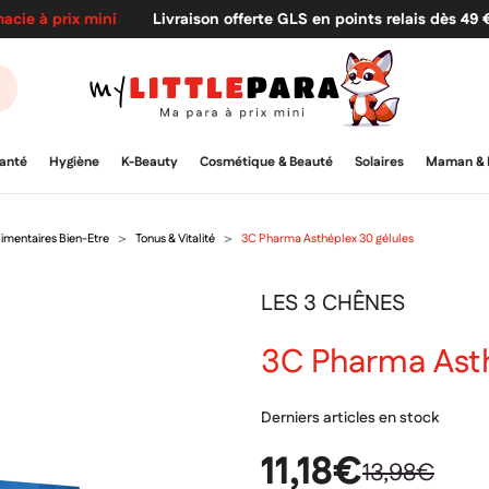
acie à prix mini
Livraison offerte GLS en points relais dès 49
anté
Hygiène
K-Beauty
Cosmétique & Beauté
Solaires
Maman & 
mentaires Bien-Etre
Tonus & Vitalité
3C Pharma Asthéplex 30 gélules
LES 3 CHÊNES
3C Pharma Asth
Derniers articles en stock
11,18€
13,98€