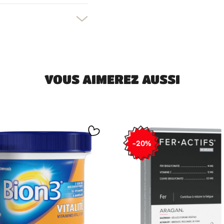
uler
Connexion
uler
Créer une liste d'envies
VOUS AIMEREZ AUSSI
-20%