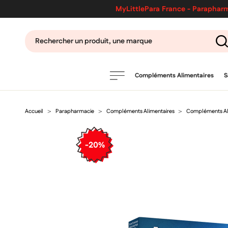
MyLittlePara France - Parapharm
Compléments Alimentaires
S
Accueil
Parapharmacie
Compléments Alimentaires
Compléments Ali
PRODUITS
filtres
-20%
CATÉGORIES
MARQUES