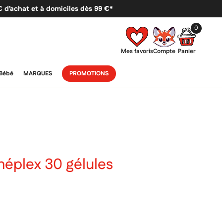
 € d’achat et à domiciles dès 99 €*
0
Mes favoris
Compte
Panier
Bébé
MARQUES
PROMOTIONS
éplex 30 gélules