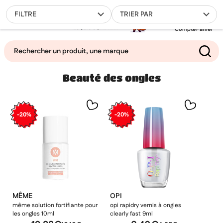
0
FILTRE
TRIER PAR
Compte
Panier
Beauté des ongles
Mes favoris
Filtrer
-20%
-20%
MÊME
OPI
même solution fortifiante pour
opi rapidry vernis à ongles
les ongles 10ml
clearly fast 9ml