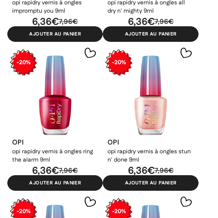
opi rapidry vernis à ongles
opi rapidry vernis à ongles all
impromptu you 9ml
dry n' mighty 9ml
6,36€
6,36€
7,96€
7,96€
AJOUTER AU PANIER
AJOUTER AU PANIER
-20%
-20%
OPI
OPI
opi rapidry vernis à ongles ring
opi rapidry vernis à ongles stun
the alarm 9ml
n' done 9ml
6,36€
6,36€
7,96€
7,96€
AJOUTER AU PANIER
AJOUTER AU PANIER
-20%
-20%