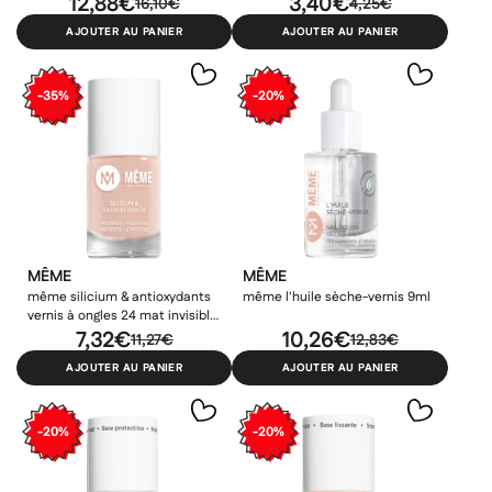
12,88€
3,40€
16,10€
4,25€
AJOUTER AU PANIER
AJOUTER AU PANIER
-35%
-20%
MÊME
MÊME
même silicium & antioxydants
même l'huile sèche-vernis 9ml
vernis à ongles 24 mat invisible
10ml
7,32€
10,26€
11,27€
12,83€
AJOUTER AU PANIER
AJOUTER AU PANIER
-20%
-20%