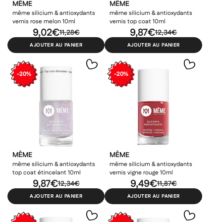
MÊME
MÊME
même silicium & antioxydants
même silicium & antioxydants
×
×
vernis rose melon 10ml
vernis top coat 10ml
×
Connexion
Créer une liste d'envies
9,02€
9,87€
11,28€
12,34€
((modalTitle))
×
AJOUTER AU PANIER
AJOUTER AU PANIER
Ajouter à ma liste d'envies
Vous devez être connecté pour ajouter des produits à votre
Nom de la liste d'envies
((confirmMessage))
liste d'envies.
-20%
-20%
add_circle_outline
Créer une nouvelle liste
((cancelText))
((modalDeleteText))
Annuler
Créer une liste d'envies
Annuler
Connexion
MÊME
MÊME
même silicium & antioxydants
même silicium & antioxydants
top coat étincelant 10ml
vernis vigne rouge 10ml
9,87€
9,49€
12,34€
11,87€
AJOUTER AU PANIER
AJOUTER AU PANIER