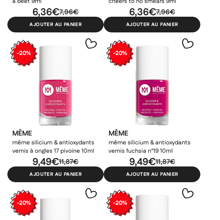
a beet 9ml
cheers to no smears 9ml
6,36€
6,36€
7,96€
7,96€
AJOUTER AU PANIER
AJOUTER AU PANIER
-20%
-20%
MÊME
MÊME
même silicium & antioxydants
même silicium & antioxydants
vernis à ongles 17 pivoine 10ml
vernis fuchsia n°19 10ml
9,49€
9,49€
11,87€
11,87€
AJOUTER AU PANIER
AJOUTER AU PANIER
-20%
-20%