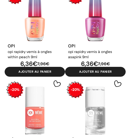
OPI
OPI
opi rapidry vernis à ongles
opi rapidry vernis à ongles
within peach 9ml
asapink 9ml
6,36€
6,36€
7,96€
7,96€
AJOUTER AU PANIER
AJOUTER AU PANIER
-20%
-20%