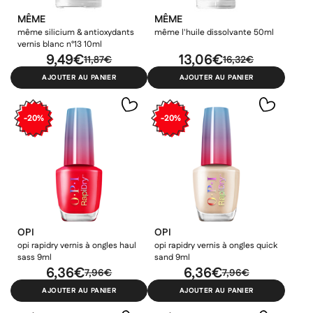
MÊME
MÊME
même silicium & antioxydants
même l'huile dissolvante 50ml
vernis blanc n°13 10ml
9,49€
13,06€
11,87€
16,32€
AJOUTER AU PANIER
AJOUTER AU PANIER
-20%
-20%
OPI
OPI
opi rapidry vernis à ongles haul
opi rapidry vernis à ongles quick
sass 9ml
sand 9ml
6,36€
6,36€
7,96€
7,96€
AJOUTER AU PANIER
AJOUTER AU PANIER