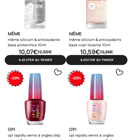
MÊME
MÊME
même silicium & antioxydants
même silicium & antioxydants
base protectrice 10ml
base coat lissante 10ml
10,07€
10,59€
12,59€
13,24€
AJOUTER AU PANIER
AJOUTER AU PANIER
-20%
-20%
OPI
OPI
opi rapidry vernis à ongles skip
opi rapidry vernis à ongles