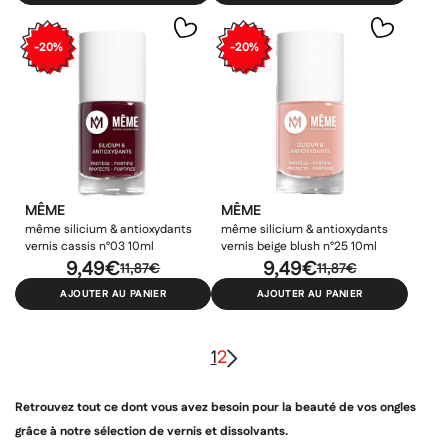
-20%
-20%
MÊME
MÊME
même silicium & antioxydants
même silicium & antioxydants
vernis cassis n°03 10ml
vernis beige blush n°25 10ml
9,49€
9,49€
11,87€
11,87€
AJOUTER AU PANIER
AJOUTER AU PANIER
1
2
Retrouvez tout ce dont vous avez besoin pour la beauté de vos ongles
grâce à notre sélection de vernis et dissolvants.