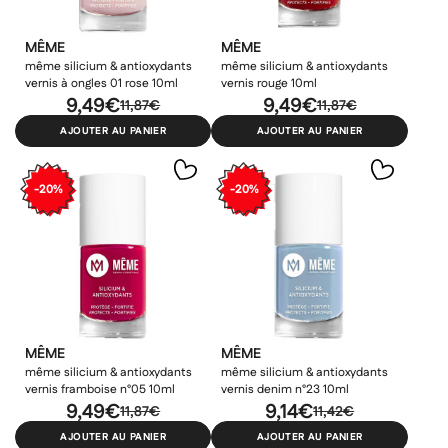
MÊME
MÊME
même silicium & antioxydants
même silicium & antioxydants
vernis à ongles 01 rose 10ml
vernis rouge 10ml
9,49€
9,49€
11,87€
11,87€
AJOUTER AU PANIER
AJOUTER AU PANIER
-20%
-20%
MÊME
MÊME
même silicium & antioxydants
même silicium & antioxydants
vernis framboise n°05 10ml
vernis denim n°23 10ml
9,49€
9,14€
11,87€
11,42€
AJOUTER AU PANIER
AJOUTER AU PANIER