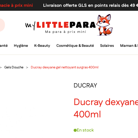
acie à prix mini
Livraison offerte GLS en points relais dès 49
anté
Hygiène
K-Beauty
Cosmétique & Beauté
Solaires
Maman & 
Gels Douche
Ducray dexyane gel nettoyant surgras 400ml
DUCRAY
Ducray dexyane
400ml
En stock