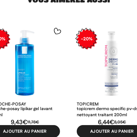
0%
-20%
ROCHE-POSAY
TOPICREM
che-posay lipikar gel lavant
topicrem dermo specific pv-ds
ml
nettoyant traitant 200ml
9,43€
6,44€
11,78€
8,05€
AJOUTER AU PANIER
AJOUTER AU PANIER