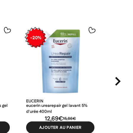
-20%
-20%
EUCERIN
CERAVE
 gel
eucerin urearepair gel lavant 5%
cerave gel
d'urée 400ml
473ml
12,69€
15,86€
AJOUTER AU PANIER
AJO