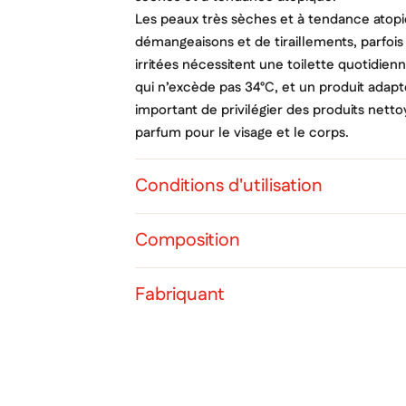
Les peaux très sèches et à tendance ato
démangeaisons et de tiraillements, parfois
irritées nécessitent une toilette quotidie
qui n’excède pas 34°C, et un produit adapt
important de privilégier des produits nett
parfum pour le visage et le corps.
Conditions d'utilisation
Cré
Composition
Co
Ajo
Nom d
Vous 
Fabriquant
add_circle_outline
Ann
Ann