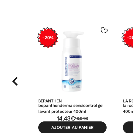
-20%
-2
BEPANTHEN
LA 
bepanthenderma sensicontrol gel
la ro
lavant protecteur 400ml
400
14,43€
18,04€
AJOUTER AU PANIER