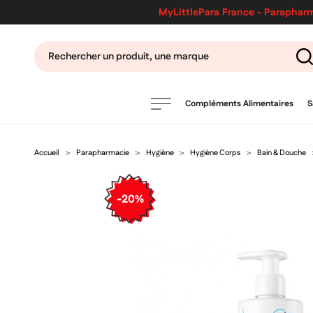
MyLittlePara France - Parapharm
Compléments Alimentaires
S
Accueil
Parapharmacie
Hygiène
Hygiène Corps
Bain & Douche
PRODUITS
filtres
-20%
CATÉGORIES
MARQUES