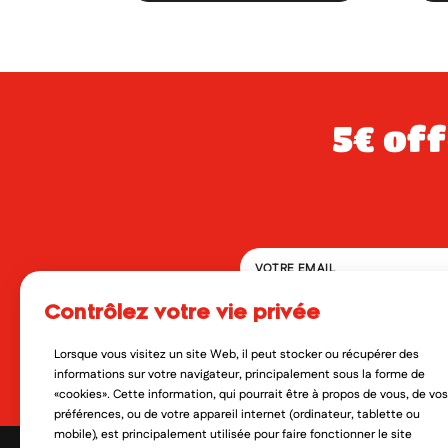
5€ offerts dès 49€ d’achat sur votre
contrôlez votre vie privée
En soumettant ce formulaire, 
qui peut en découler. Vous réf
Lorsque vous visitez un site Web, il peut stocker ou récupérer des
Oui, je veux découvrir les no
informations sur votre navigateur, principalement sous la forme de
«cookies». Cette information, qui pourrait être à propos de vous, de vos
préférences, ou de votre appareil internet (ordinateur, tablette ou
mobile), est principalement utilisée pour faire fonctionner le site