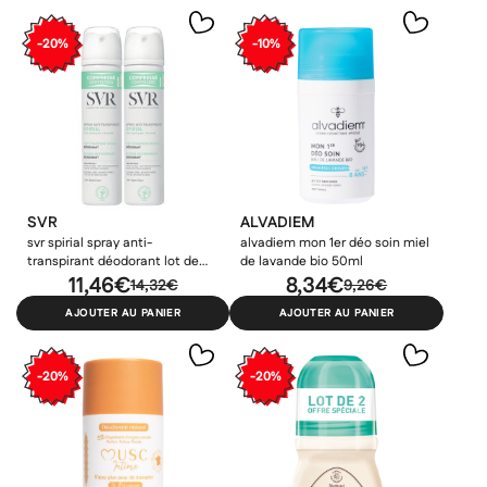
-20%
-10%
SVR
ALVADIEM
svr spirial spray anti-
alvadiem mon 1er déo soin miel
transpirant déodorant lot de
de lavande bio 50ml
2x75ml lot de 2x75ml
11,46€
8,34€
14,32€
9,26€
AJOUTER AU PANIER
AJOUTER AU PANIER
-20%
-20%