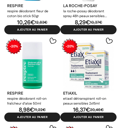
RESPIRE
LA ROCHE-POSAY
respire déodorant fleur de
la roche-posay déodorant
coton bio stick 50gr
spray 48h peaux sensibles
10,26€
150ml
8,29€
12,83€
10,37€
AJOUTER AU PANIER
AJOUTER AU PANIER
-20%
-20%
RESPIRE
ETIAXIL
respire déodorant roll-on
etiaxil détranspirant roll-on
fraîcheur d’aloe 50ml
peaux sensibles 2x15ml
8,98€
16,37€
11,22€
20,46€
AJOUTER AU PANIER
AJOUTER AU PANIER