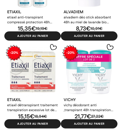
ETIAXIL
ALVADIEM
etiaxil anti-transpirant
alvadiem déo stick absorbant
compressé protection 48h
48h au miel de lavande bio
peaux sensibles lot de 2x100ml
15,35€
50gr
8,73€
19,19€
10,91€
AJOUTER AU PANIER
AJOUTER AU PANIER
-20%
-20%
ETIAXIL
VICHY
etiaxil détranspirant traitement
vichy déodorant anti
transpiration excessive lot de
,transpirant 48h transpiration
2x15ml
15,15€
intense lot de 2x50ml
21,77€
18,94€
27,22€
AJOUTER AU PANIER
AJOUTER AU PANIER