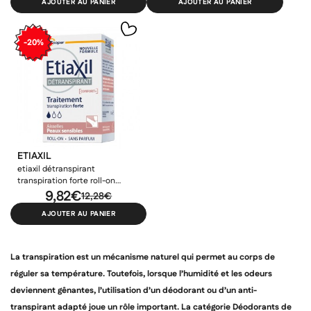
AJOUTER AU PANIER
AJOUTER AU PANIER
-20%
×
×
×
Connexion
Créer une liste d'envies
((modalTitle))
×
Ajouter à ma liste d'envies
Vous devez être connecté pour ajouter des produits à votre
Nom de la liste d'envies
((confirmMessage))
liste d'envies.
add_circle_outline
Créer une nouvelle liste
ETIAXIL
((cancelText))
((modalDeleteText))
etiaxil détranspirant
Annuler
Créer une liste d'envies
Annuler
Connexion
transpiration forte roll-on
peaux sensibles 15ml
9,82€
12,28€
AJOUTER AU PANIER
La transpiration est un mécanisme naturel qui permet au corps de
réguler sa température. Toutefois, lorsque l’humidité et les odeurs
deviennent gênantes, l’utilisation d’un déodorant ou d’un anti-
transpirant adapté joue un rôle important. La catégorie Déodorants de