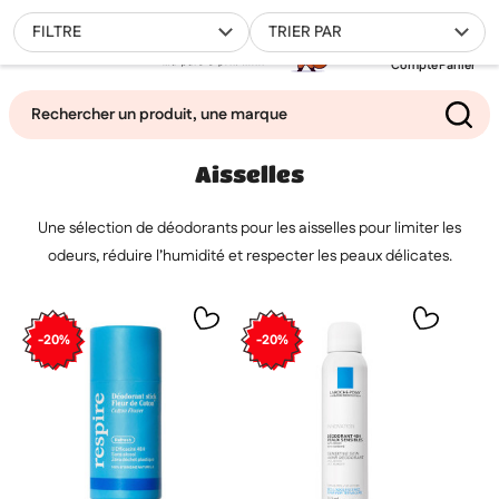
0
FILTRE
TRIER PAR
Compte
Panier
Aisselles
Mes favoris
Une sélection de déodorants pour les aisselles pour limiter les
Filtrer
odeurs, réduire l’humidité et respecter les peaux délicates.
-20%
-20%