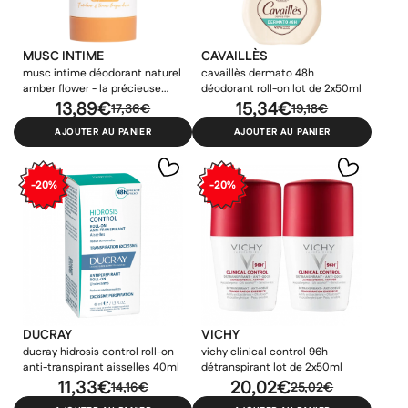
MUSC INTIME
CAVAILLÈS
musc intime déodorant naturel
cavaillès dermato 48h
amber flower - la précieuse
déodorant roll-on lot de 2x50ml
50gr
13,89€
15,34€
17,36€
19,18€
AJOUTER AU PANIER
AJOUTER AU PANIER
-20%
-20%
DUCRAY
VICHY
ducray hidrosis control roll-on
vichy clinical control 96h
anti-transpirant aisselles 40ml
détranspirant lot de 2x50ml
11,33€
20,02€
14,16€
25,02€