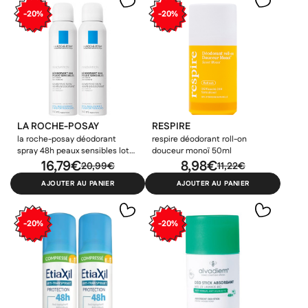
-20%
-20%
LA ROCHE-POSAY
RESPIRE
la roche-posay déodorant
respire déodorant roll-on
spray 48h peaux sensibles lot
douceur monoï 50ml
de 2x150ml
16,79€
8,98€
20,99€
11,22€
AJOUTER AU PANIER
AJOUTER AU PANIER
-20%
-20%