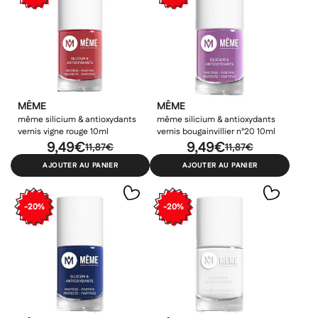
MÊME
MÊME
même silicium & antioxydants
même silicium & antioxydants
vernis vigne rouge 10ml
vernis bougainvillier n°20 10ml
9,49€
9,49€
11,87€
11,87€
AJOUTER AU PANIER
AJOUTER AU PANIER
-20%
-20%