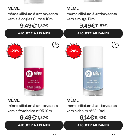
MÊME
MÊME
même silicium & antioxydants
même silicium & antioxydants
vernis à ongles 01 rose 10ml
vernis rouge 10ml
9,49€
9,49€
11,87€
11,87€
AJOUTER AU PANIER
AJOUTER AU PANIER
-20%
-20%
MÊME
MÊME
même silicium & antioxydants
même silicium & antioxydants
vernis framboise n°05 10ml
vernis denim n°23 10ml
9,49€
9,14€
11,87€
11,42€
AJOUTER AU PANIER
AJOUTER AU PANIER