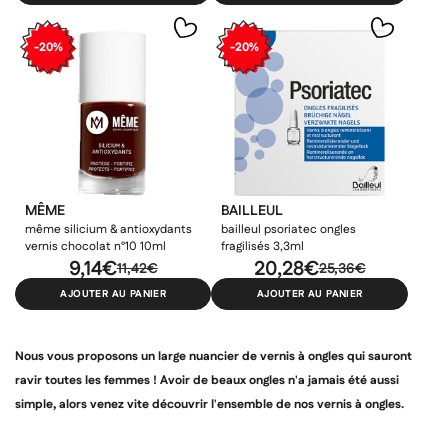
-20%
-20%
MÊME
BAILLEUL
même silicium & antioxydants
bailleul psoriatec ongles
vernis chocolat n°10 10ml
fragilisés 3,3ml
9,14€
20,28€
11,42€
25,36€
AJOUTER AU PANIER
AJOUTER AU PANIER
Nous vous proposons un large nuancier de
vernis à ongles
qui sauront
ravir toutes les femmes !
Avoir de beaux ongles
n'a jamais été aussi
simple, alors venez vite découvrir l'ensemble de nos
vernis à ongles.