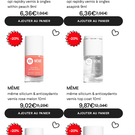
opi rapidry vernis à ongles
opi rapidry vernis à ongles
within peach 9ml
asapink 9ml
6,36€
6,36€
7,96€
7,96€
AJOUTER AU PANIER
AJOUTER AU PANIER
-20%
-20%
MÊME
MÊME
même silicium & antioxydants
même silicium & antioxydants
vernis rose melon 10ml
vernis top coat 10ml
9,02€
9,87€
11,28€
12,34€
AJOUTER AU PANIER
AJOUTER AU PANIER
-20%
-20%