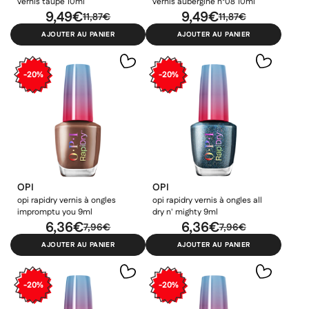
vernis taupe 10ml
vernis aubergine n°08 10ml
9,49€
9,49€
11,87€
11,87€
AJOUTER AU PANIER
AJOUTER AU PANIER
-20%
-20%
OPI
OPI
opi rapidry vernis à ongles
opi rapidry vernis à ongles all
impromptu you 9ml
dry n' mighty 9ml
6,36€
6,36€
7,96€
7,96€
AJOUTER AU PANIER
AJOUTER AU PANIER
-20%
-20%