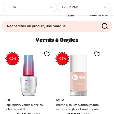
0
FILTRE
TRIER PAR
Compte
Panier
Vernis à Ongles
Mes favoris
Filtrer
-20%
-35%
OPI
MÊME
opi rapidry vernis à ongles
même silicium & antioxydants
clearly fast 9ml
vernis à ongles 24 mat invisible
10ml