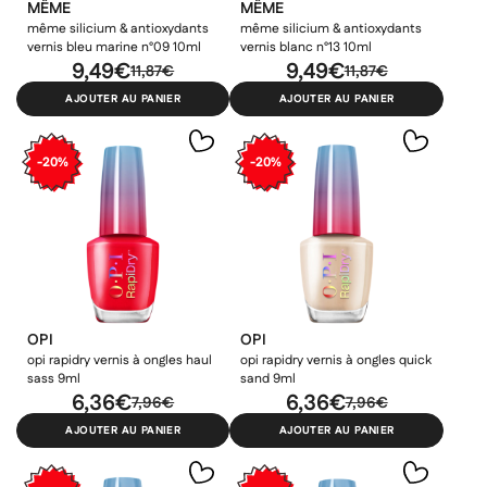
MÊME
MÊME
×
×
même silicium & antioxydants
même silicium & antioxydants
×
Connexion
Créer une liste d'envies
vernis bleu marine n°09 10ml
vernis blanc n°13 10ml
((modalTitle))
9,49€
9,49€
11,87€
11,87€
×
Ajouter à ma liste d'envies
AJOUTER AU PANIER
AJOUTER AU PANIER
Vous devez être connecté pour ajouter des produits à votre
Nom de la liste d'envies
((confirmMessage))
liste d'envies.
add_circle_outline
Créer une nouvelle liste
-20%
-20%
((cancelText))
((modalDeleteText))
Annuler
Créer une liste d'envies
Annuler
Connexion
OPI
OPI
opi rapidry vernis à ongles haul
opi rapidry vernis à ongles quick
sass 9ml
sand 9ml
6,36€
6,36€
7,96€
7,96€
AJOUTER AU PANIER
AJOUTER AU PANIER