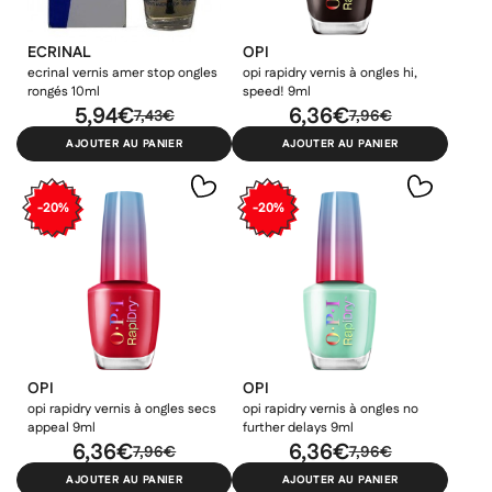
ECRINAL
OPI
ecrinal vernis amer stop ongles
opi rapidry vernis à ongles hi,
rongés 10ml
speed! 9ml
5,94€
6,36€
7,43€
7,96€
AJOUTER AU PANIER
AJOUTER AU PANIER
-20%
-20%
OPI
OPI
opi rapidry vernis à ongles secs
opi rapidry vernis à ongles no
appeal 9ml
further delays 9ml
6,36€
6,36€
7,96€
7,96€
AJOUTER AU PANIER
AJOUTER AU PANIER