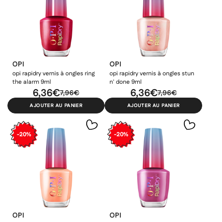
OPI
OPI
opi rapidry vernis à ongles ring
opi rapidry vernis à ongles stun
the alarm 9ml
n' done 9ml
6,36€
6,36€
7,96€
7,96€
AJOUTER AU PANIER
AJOUTER AU PANIER
-20%
-20%
OPI
OPI