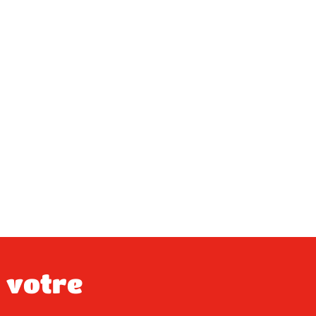
×
×
×
×