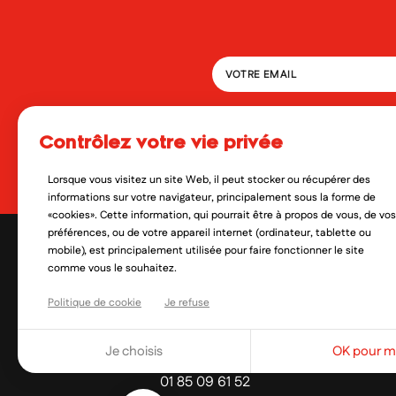
En soumettant ce formulaire, 
qui peut en découler. Vous réf
contrôlez votre vie privée
Oui, je veux découvrir les no
Lorsque vous visitez un site Web, il peut stocker ou récupérer des
informations sur votre navigateur, principalement sous la forme de
«cookies». Cette information, qui pourrait être à propos de vous, de vos
préférences, ou de votre appareil internet (ordinateur, tablette ou
mobile), est principalement utilisée pour faire fonctionner le site
comme vous le souhaitez.
Politique de cookie
Je refuse
contact@mylittlepara.com
Je choisis
OK pour mo
01 85 09 61 52