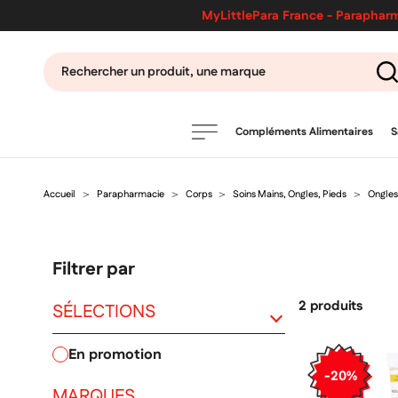
MyLittlePara France - Parapharm
Compléments Alimentaires
S
Accueil
Parapharmacie
Corps
Soins Mains, Ongles, Pieds
Ongles
PRODUITS
filtres
Filtrer par
CATÉGORIES
2 produits
SÉLECTIONS
en promotion
MARQUES
-20%
MARQUES