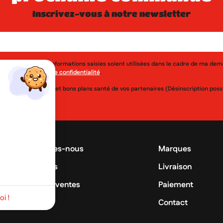
inscrivez-vous à notre newsletter
j'accepte que les informations saisies soient utilisées dans le cadre de ma de
érer à la
politique de confidentialité
.
uveautés, réductions et bons plans santé de vos partenaires (Désinscription po
Qui sommes-nous
Marques
Promotions
Livraison
Meilleures ventes
Paiement
i !
Conseils
Contact