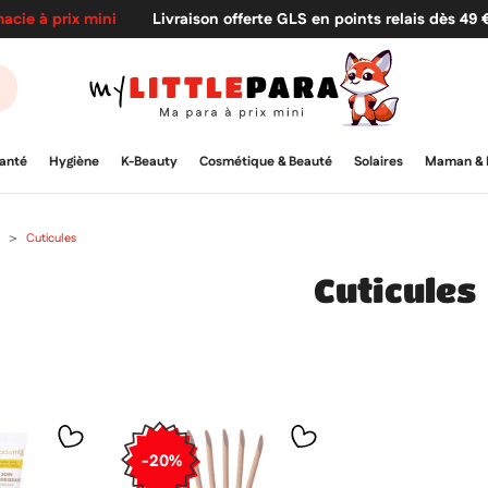
acie à prix mini
Livraison offerte GLS en points relais dès 49
anté
Hygiène
K-Beauty
Cosmétique & Beauté
Solaires
Maman & 
Cuticules
Cuticules
-20%