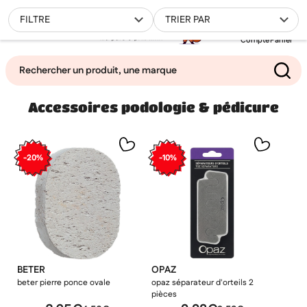
0
FILTRE
TRIER PAR
Compte
Panier
Accessoires podologie & pédicure
Mes favoris
Filtrer
-20%
-10%
BETER
OPAZ
beter pierre ponce ovale
opaz séparateur d'orteils 2
pièces