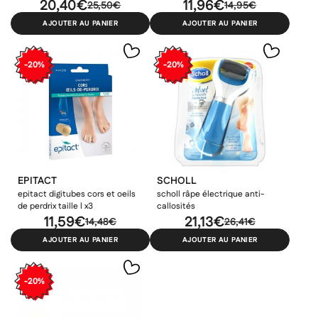
20,40€
11,96€
((confirmMessage))
25,50€
14,95€
liste d'envies.
AJOUTER AU PANIER
AJOUTER AU PANIER
add_circle_outline
Créer une nouvelle liste
((cancelText))
((modalDeleteText))
-20%
-20%
Annuler
Créer une liste d'envies
Annuler
Connexion
EPITACT
SCHOLL
epitact digitubes cors et oeils
scholl râpe électrique anti-
de perdrix taille l x3
callosités
11,59€
21,13€
14,48€
26,41€
AJOUTER AU PANIER
AJOUTER AU PANIER
-20%