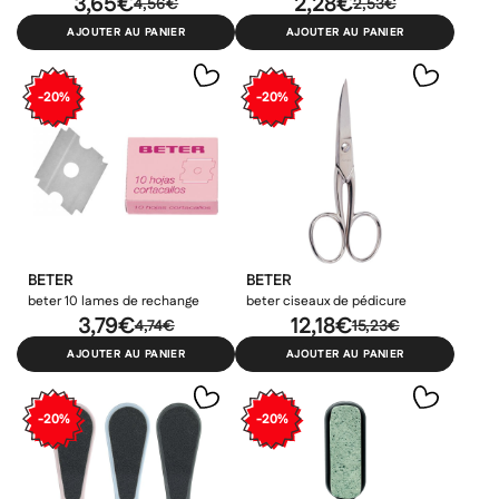
3,65€
2,28€
4,56€
2,53€
AJOUTER AU PANIER
AJOUTER AU PANIER
-20%
-20%
BETER
BETER
beter 10 lames de rechange
beter ciseaux de pédicure
3,79€
12,18€
4,74€
15,23€
AJOUTER AU PANIER
AJOUTER AU PANIER
-20%
-20%