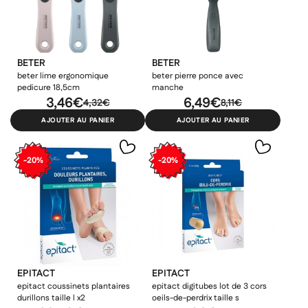
BETER
BETER
beter lime ergonomique
beter pierre ponce avec
pedicure 18,5cm
manche
3,46€
6,49€
4,32€
8,11€
AJOUTER AU PANIER
AJOUTER AU PANIER
-20%
-20%
×
×
×
Connexion
Créer une liste d'envies
((modalTitle))
EPITACT
EPITACT
×
epitact coussinets plantaires
epitact digitubes lot de 3 cors
Ajouter à ma liste d'envies
durillons taille l x2
oeils-de-perdrix taille s
Vous devez être connecté pour ajouter des produits à votre
Nom de la liste d'envies