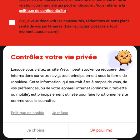
saisies soient utilisées dans le cadre de ma demande et de la
relation commerciale qui peut en découler. Vous référer à la
politique de confidentialité
.
Oui, je veux découvrir les nouveautés, réductions et bons plans
santé de vos partenaires (Désinscription possible à tout
moment, aucun spam).
contrôlez votre vie privée
Lorsque vous visitez un site Web, il peut stocker ou récupérer des
contact@mylittlepara.com
informations sur votre navigateur, principalement sous la forme de
«cookies». Cette information, qui pourrait être à propos de vous, de
01 85 09 61 52
vos préférences, ou de votre appareil internet (ordinateur, tablette
ou mobile), est principalement utilisée pour faire fonctionner le site
comme vous le souhaitez.
Politique de cookie
Je refuse
Je choisis
OK pour moi !
©2026 MyLittlePara - Tous droits réservés -
By Itekpharma