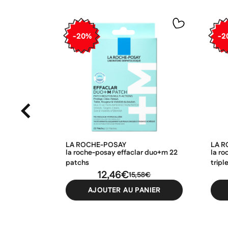
-20%
-2
LA ROCHE-POSAY
LA 
la roche-posay effaclar duo+m 22
la r
patchs
tripl
12,46€
40m
15,58€
AJOUTER AU PANIER