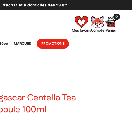
 € d’achat et à domiciles dès 99 €*
0
Mes favoris
Compte
Panier
Bébé
MARQUES
PROMOTIONS
ascar Centella Tea-
mpoule 100ml