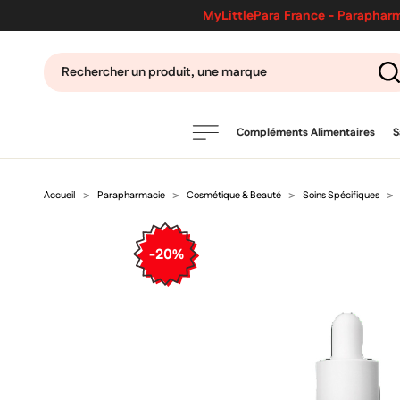
MyLittlePara France - Parapharm
Compléments Alimentaires
S
Accueil
Parapharmacie
Cosmétique & Beauté
Soins Spécifiques
PRODUITS
filtres
-20%
CATÉGORIES
MARQUES