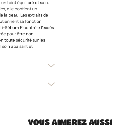
 teint équilibré et sain.
es, elle contient un
e la peau. Les extraits de
outiennent sa fonction
nti-Sébum P contrôle l’excès
stée pour être non
 toute sécurité sur les
 soin apaisant et
er une liste d'envies
nnexion
uter à ma liste d'envies
e la liste d'envies
devez être connecté pour ajouter des produits à votre liste d'envies.
Créer une nouvelle liste
VOUS AIMEREZ AUSSI
uler
Connexion
uler
Créer une liste d'envies