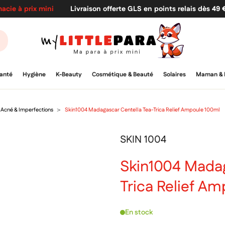
acie à prix mini
Livraison offerte GLS en points relais dès 49
anté
Hygiène
K-Beauty
Cosmétique & Beauté
Solaires
Maman & 
Acné & Imperfections
Skin1004 Madagascar Centella Tea-Trica Relief Ampoule 100ml
SKIN 1004
Skin1004 Madag
Trica Relief A
En stock