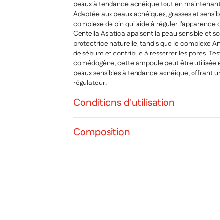
peaux à tendance acnéique tout en maintenant un
Adaptée aux peaux acnéiques, grasses et sensibl
complexe de pin qui aide à réguler l’apparence d
Centella Asiatica apaisent la peau sensible et s
protectrice naturelle, tandis que le complexe A
de sébum et contribue à resserrer les pores. Te
comédogène, cette ampoule peut être utilisée en
peaux sensibles à tendance acnéique, offrant un
régulateur.
Conditions d'utilisation
Cré
Composition
Co
Ajo
Nom d
Vous 
add_circle_outline
Ann
Ann