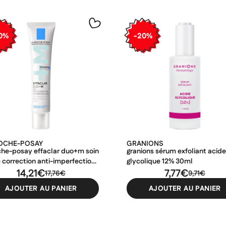
0%
-20%
ROCHE-POSAY
GRANIONS
oche-posay effaclar duo+m soin
granions sérum exfoliant acid
e correction anti-imperfections
glycolique 12% 30ml
l
14,21€
7,77€
17,76€
9,71€
AJOUTER AU PANIER
AJOUTER AU PANIER