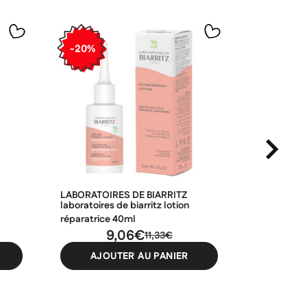
-20%
-20%
LABORATOIRES DE BIARRITZ
NOREVA
e
laboratoires de biarritz lotion
noreva actip
réparatrice 40ml
imperfectio
9,06€
30ml
1
11,33€
AJOUTER AU PANIER
AJO