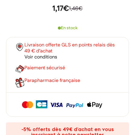
1,17€
1,46€
En stock
Livraison offerte GLS en points relais dès
49 € d’achat
Voir conditions
Paiement sécurisé
Parapharmacie française
×
×
Connexion
Créer une liste d'envies
×
Ajouter à ma liste d'envies
Vous devez être connecté pour ajouter des produits à votre
Nom de la liste d'envies
liste d'envies.
add_circle_outline
Créer une nouvelle liste
-5% offerts dès 49€ d’achat en vous
inscrivant à notre newsletter