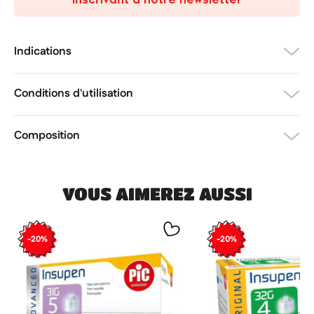
Annuler
Créer une liste d'envies
Annuler
Connexion
Indications
Conditions d'utilisation
Composition
VOUS AIMEREZ AUSSI
-20%
-20%