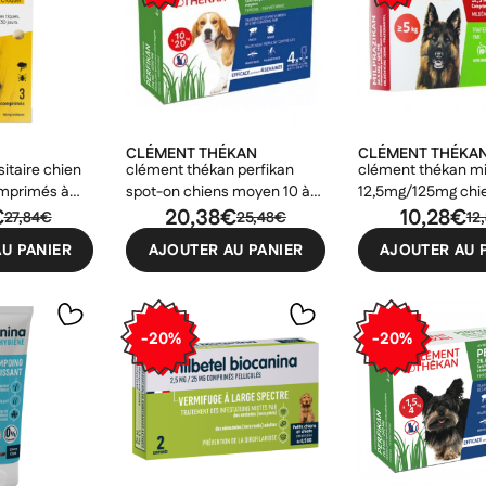
CLÉMENT THÉKAN
CLÉMENT THÉKA
itaire chien
clément thékan perfikan
clément thékan mi
omprimés à
spot-on chiens moyen 10 à
12,5mg/125mg chi
€
20kg
20,38€
10,28€
27,84€
25,48€
12
U PANIER
AJOUTER AU PANIER
AJOUTER AU 
-20%
-20%