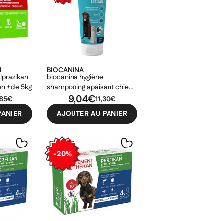
N
BIOCANINA
lprazikan
biocanina hygiène
en +de 5kg
shampooing apaisant chien
et chat 200ml
9,04€
,85€
11,30€
PANIER
AJOUTER AU PANIER
-20%