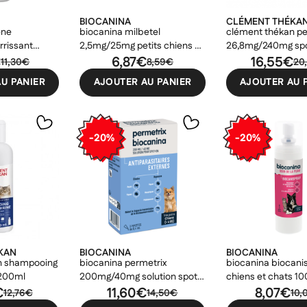
BIOCANINA
CLÉMENT THÉKA
ène
biocanina milbetel
clément thékan pe
rissant
2,5mg/25mg petits chiens et
26,8mg/240mg spo
200ml
€
chiots 2 comprimés
6,87€
petits chiens
16,55€
11,30€
8,59€
20
U PANIER
AJOUTER AU PANIER
AJOUTER AU 
-20%
-20%
er une liste d'envies
odalTitle))
nnexion
uter à ma liste d'envies
e la liste d'envies
firmMessage))
devez être connecté pour ajouter des produits à votre liste d'envies.
Créer une nouvelle liste
ncelText))
uler
Connexion
((modalDeleteText))
KAN
BIOCANINA
BIOCANINA
uler
Créer une liste d'envies
n shampooing
biocanina permetrix
biocanina biocani
 200ml
200mg/40mg solution spot-
chiens et chats 1
€
on très petits chiens - de 4kg
11,60€
8,07€
12,76€
14,50€
10,