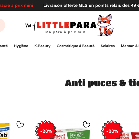
acie à prix mini
Livraison offerte GLS en points relais dès 49
anté
Hygiène
K-Beauty
Cosmétique & Beauté
Solaires
Maman & 
Anti puces & t
-20%
-20%