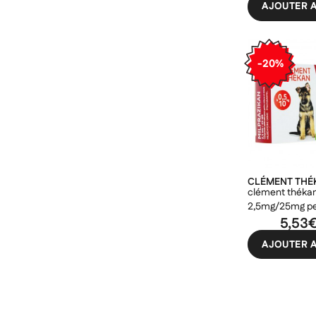
AJOUTER A
-20%
CLÉMENT THÉ
clément thékan
2,5mg/25mg pe
chiens/chiots
5,53
AJOUTER A