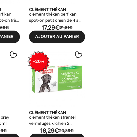
N
CLÉMENT THÉKAN
rfikan
clément thékan perfikan
t-on très
spot-on petit chien de 4 à
10kg
17,29€
,69€
21,61€
PANIER
AJOUTER AU PANIER
×
-20%
×
×
×
CLÉMENT THÉKAN
spray
clément thékan strantel
00ml
vermifuges xl chien 2
comprimés
16,29€
09€
20,36€