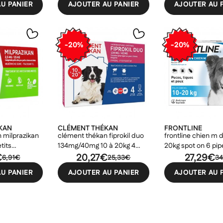
U PANIER
AJOUTER AU PANIER
AJOUTER AU 
-20%
-20%
KAN
CLÉMENT THÉKAN
FRONTLINE
 milprazikan
clément thékan fiprokil duo
frontline chien m d
tits
134mg/40mg 10 à 20kg 4
20kg spot on 6 pip
€
pipettes
20,27€
27,29€
6,91€
25,33€
34
U PANIER
AJOUTER AU PANIER
AJOUTER AU 