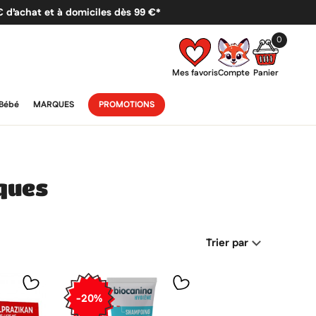
 € d’achat et à domiciles dès 99 €*
0
Mes favoris
Compte
Panier
Bébé
MARQUES
PROMOTIONS
iques
Trier par
-20%