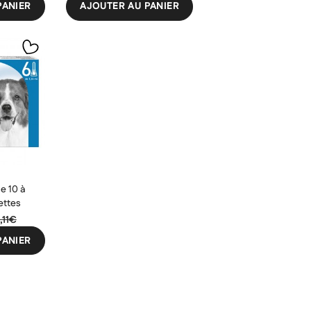
PANIER
AJOUTER AU PANIER
e 10 à
ettes
,11€
PANIER