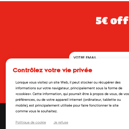
5€ offerts dès 49€ d’achat sur votre
contrôlez votre vie privée
En soumettant ce formulaire, 
qui peut en découler. Vous réf
Lorsque vous visitez un site Web, il peut stocker ou récupérer des
Oui, je veux découvrir les no
informations sur votre navigateur, principalement sous la forme de
«cookies». Cette information, qui pourrait être à propos de vous, de vos
préférences, ou de votre appareil internet (ordinateur, tablette ou
mobile), est principalement utilisée pour faire fonctionner le site
comme vous le souhaitez.
Politique de cookie
Je refuse