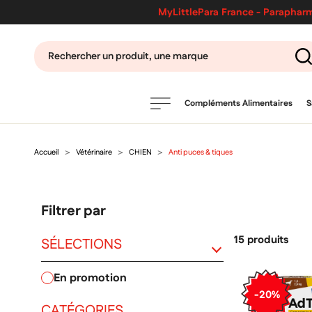
MyLittlePara France - Parapharm
Compléments Alimentaires
S
Accueil
Vétérinaire
CHIEN
Anti puces & tiques
PRODUITS
filtres
Filtrer par
CATÉGORIES
15 produits
SÉLECTIONS
en promotion
MARQUES
-20%
CATÉGORIES