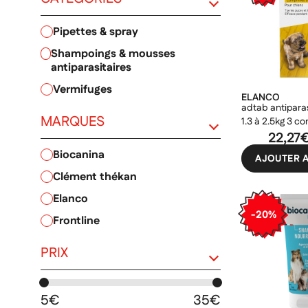
pipettes & spray
shampoings & mousses
PRIX
antiparasitaires
vermifuges
ELANCO
adtab antiparas
MARQUES
1.3 à 2.5kg 3 c
croquer
22,27
biocanina
AJOUTER A
clément thékan
elanco
-20%
frontline
PRIX
5€
35€