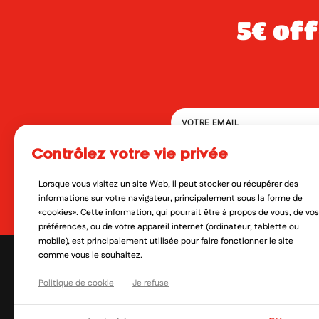
5€ offerts dès 49€ d’achat sur votre
contrôlez votre vie privée
En soumettant ce formulaire, 
qui peut en découler. Vous réf
Lorsque vous visitez un site Web, il peut stocker ou récupérer des
Oui, je veux découvrir les no
informations sur votre navigateur, principalement sous la forme de
«cookies». Cette information, qui pourrait être à propos de vous, de vos
préférences, ou de votre appareil internet (ordinateur, tablette ou
mobile), est principalement utilisée pour faire fonctionner le site
comme vous le souhaitez.
Politique de cookie
Je refuse