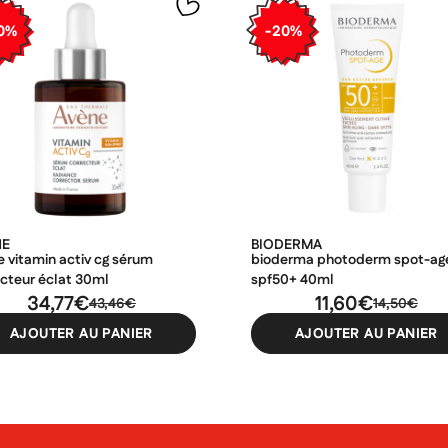
0%
-20%
NE
BIODERMA
 vitamin activ cg sérum
bioderma photoderm spot-ag
ecteur éclat 30ml
spf50+ 40ml
34,77€
11,60€
43,46€
14,50€
AJOUTER AU PANIER
AJOUTER AU PANIER