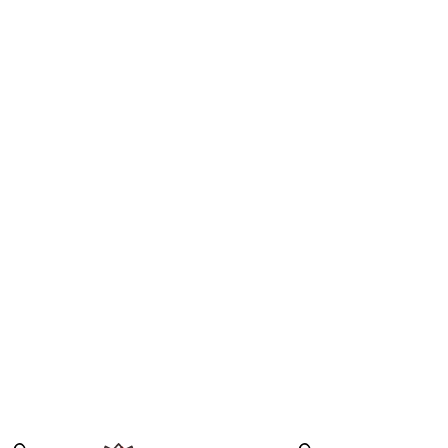
×
×
×