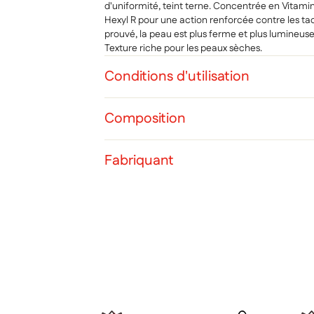
d'uniformité, teint terne. Concentrée en Vitamin
Hexyl R pour une action renforcée contre les t
prouvé, la peau est plus ferme et plus lumineu
Texture riche pour les peaux sèches.
Conditions d'utilisation
Composition
Cré
Co
Fabriquant
Ajo
Nom d
Vous 
add_circle_outline
Ann
Ann