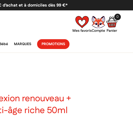
 € d’achat et à domiciles dès 99 €*
0
Mes favoris
Compte
Panier
Bébé
MARQUES
PROMOTIONS
exion renouveau +
ti-âge riche 50ml