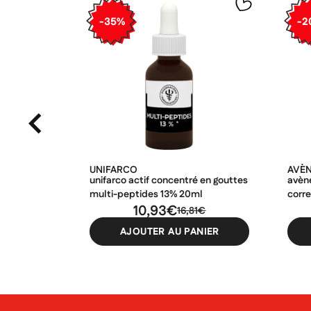
-35%
-2
UNIFARCO
AVÈ
unifarco actif concentré en gouttes
avène
multi-peptides 13% 20ml
corr
10,93€
16,81€
AJOUTER AU PANIER