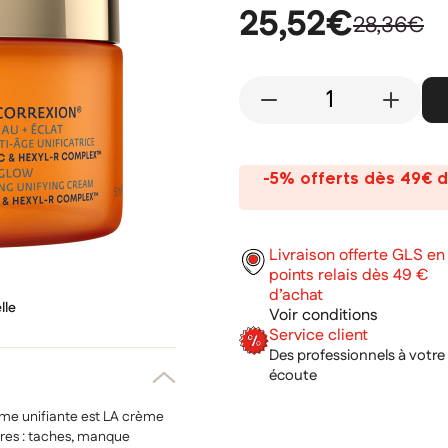
25,52€
28,36€
-
+
-5% offerts dès 49€ d
Livraison offerte GLS en
points relais dès 49 €
d’achat
lle
Voir conditions
Service client
Des professionnels à votre
écoute
me unifiante est LA crème
ires : taches, manque