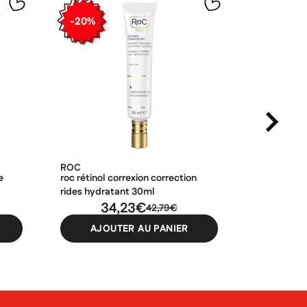
-20%
-20%
ROC
NOREVA
e
roc rétinol correxion correction
noreva act
rides hydratant 30ml
concentré i
34,23€
1
42,79€
AJOUTER AU PANIER
AJO