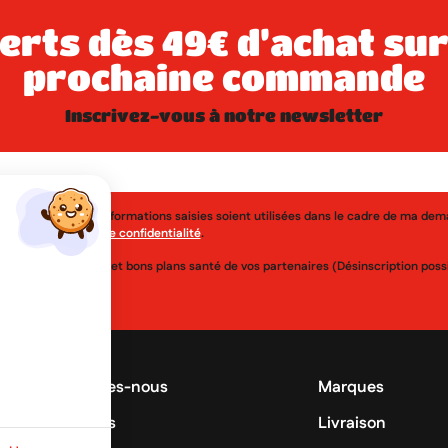
prochaine commande
inscrivez-vous à notre newsletter
j'accepte que les informations saisies soient utilisées dans le cadre de ma de
érer à la
politique de confidentialité
.
uveautés, réductions et bons plans santé de vos partenaires (Désinscription po
Qui sommes-nous
Marques
Promotions
Livraison