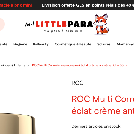
acie à prix mini
Livraison offerte GLS en points relais dès 49
anté
Hygiène
K-Beauty
Cosmétique & Beauté
Solaires
Maman & 
i-Rides & Liftants
ROC Multi Correxion renouveau + éclat crème anti-âge riche 50ml
ROC
ROC Multi Corr
éclat crème an
Derniers articles en stock