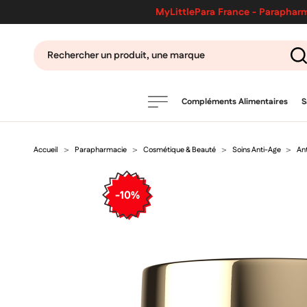
MyLittlePara France - Parapharm
Compléments Alimentaires
S
Accueil
Parapharmacie
Cosmétique & Beauté
Soins Anti-Age
Ant
PRODUITS
filtres
-10%
CATÉGORIES
MARQUES