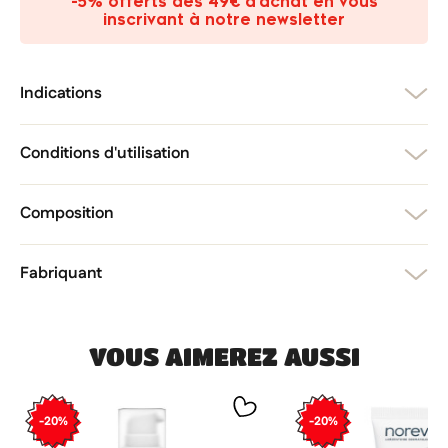
-5% offerts dès 49€ d’achat en vous
add_circle_outline
Créer une nouvelle liste
inscrivant à notre newsletter
Annuler
Créer une liste d'envies
Annuler
Connexion
Indications
Conditions d'utilisation
Composition
Fabriquant
VOUS AIMEREZ AUSSI
-20%
-20%