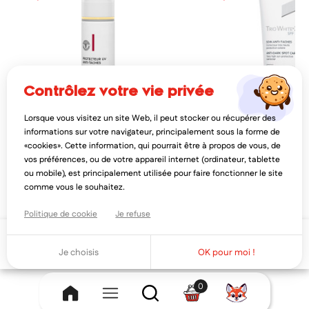
contrôlez votre vie privée
Lorsque vous visitez un site Web, il peut stocker ou récupérer des
UNIFARCO
NOREVA
informations sur votre navigateur, principalement sous la forme de
unifarco protecteur uv anti-taches
noreva trio white xp soin
«cookies». Cette information, qui pourrait être à propos de vous, de
spf50 - 50ml
spf50+ 40ml
vos préférences, ou de votre appareil internet (ordinateur, tablette
17,60€
48,34€
22,00€
60,
ou mobile), est principalement utilisée pour faire fonctionner le site
AJOUTER AU PANIER
AJOUTER AU PAN
comme vous le souhaitez.
Politique de cookie
Je refuse
Ajouter au panier
Je choisis
OK pour moi !
0