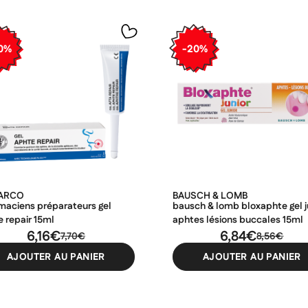
0%
-20%
FARCO
BAUSCH & LOMB
maciens préparateurs gel
bausch & lomb bloxaphte gel j
 repair 15ml
aphtes lésions buccales 15ml
6,16€
6,84€
7,70€
8,56€
AJOUTER AU PANIER
AJOUTER AU PANIER