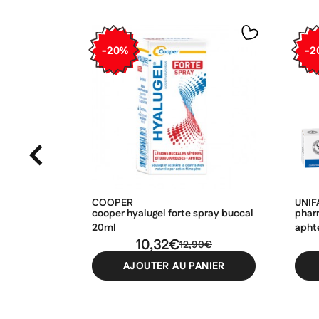
-20%
-2
COOPER
UNI
cooper hyalugel forte spray buccal
phar
20ml
aphte
10,32€
12,90€
AJOUTER AU PANIER