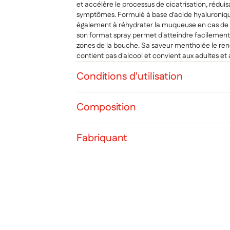
et accélère le processus de cicatrisation, réduis
symptômes. Formulé à base d'acide hyaluronique 
également à réhydrater la muqueuse en cas de 
son format spray permet d'atteindre facilement l
zones de la bouche. Sa saveur mentholée le rend a
contient pas d'alcool et convient aux adultes et
Conditions d'utilisation
Composition
Cré
Co
Fabriquant
Ajo
Nom d
Vous 
add_circle_outline
Ann
Ann