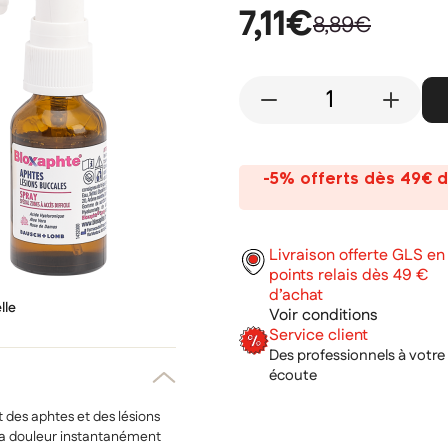
7,11€
8,89€
-
+
-5% offerts dès 49€ d
Livraison offerte GLS en
points relais dès 49 €
d’achat
lle
Voir conditions
Service client
Des professionnels à votre
écoute
 des aphtes et des lésions
 la douleur instantanément