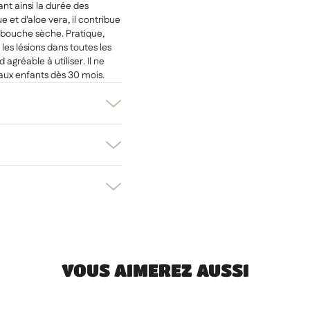
ant ainsi la durée des
et d'aloe vera, il contribue
bouche sèche. Pratique,
es lésions dans toutes les
gréable à utiliser. Il ne
 aux enfants dès 30 mois.
er une liste d'envies
nnexion
uter à ma liste d'envies
e la liste d'envies
devez être connecté pour ajouter des produits à votre liste d'envies.
Créer une nouvelle liste
uler
Connexion
VOUS AIMEREZ AUSSI
uler
Créer une liste d'envies