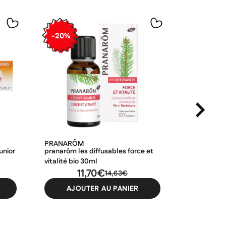
-20%
-20%
PRANARÔM
KLORANE
unior
pranarôm les diffusables force et
klorane pur
vitalité bio 30ml
l'ortie & vi
11,70€
1
14,63€
AJOUTER AU PANIER
AJO