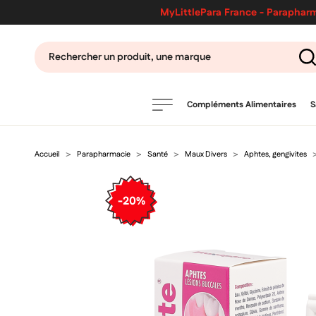
MyLittlePara France - Parapharm
Compléments Alimentaires
S
Accueil
Parapharmacie
Santé
Maux Divers
Aphtes, gengivites
PRODUITS
filtres
-20%
CATÉGORIES
MARQUES