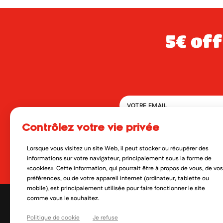
5€ offerts dès 49€ d’achat sur votre
contrôlez votre vie privée
En soumettant ce formulaire, 
qui peut en découler. Vous réf
Lorsque vous visitez un site Web, il peut stocker ou récupérer des
Oui, je veux découvrir les no
informations sur votre navigateur, principalement sous la forme de
«cookies». Cette information, qui pourrait être à propos de vous, de vos
préférences, ou de votre appareil internet (ordinateur, tablette ou
mobile), est principalement utilisée pour faire fonctionner le site
comme vous le souhaitez.
Politique de cookie
Je refuse