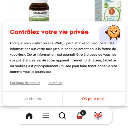
contrôlez votre vie privée
Lorsque vous visitez un site Web, il peut stocker ou récupérer des
PRANARÔM
PURESSENTIEL
informations sur votre navigateur, principalement sous la forme de
pranarom lavande vraie huile
puressentiel cyprès huile
«cookies». Cette information, qui pourrait être à propos de vous, de
essentielle bio 10ml
bio 10ml
vos préférences, ou de votre appareil internet (ordinateur, tablette
9,47€
7,28€
11,84€
9,10
ou mobile), est principalement utilisée pour faire fonctionner le site
AJOUTER AU PANIER
AJOUTER AU PAN
comme vous le souhaitez.
Politique de cookie
Je refuse
Ajouter au panier
Je choisis
OK pour moi !
0