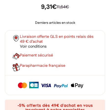
9,31€
11,64€
Derniers articles en stock
Livraison offerte GLS en points relais dès
49 € d’achat
Voir conditions
Paiement sécurisé
Parapharmacie française
×
×
Connexion
Créer une liste d'envies
×
Ajouter à ma liste d'envies
Vous devez être connecté pour ajouter des produits à votre
Nom de la liste d'envies
-5% offerts dès 49€ d’achat en vous
liste d'envies.
inscrivant à notre newsletter