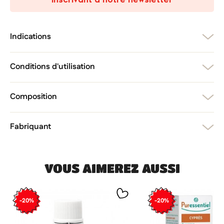
add_circle_outline
Créer une nouvelle liste
Annuler
Créer une liste d'envies
Annuler
Connexion
Indications
Conditions d'utilisation
Composition
Fabriquant
VOUS AIMEREZ AUSSI
-20%
-20%