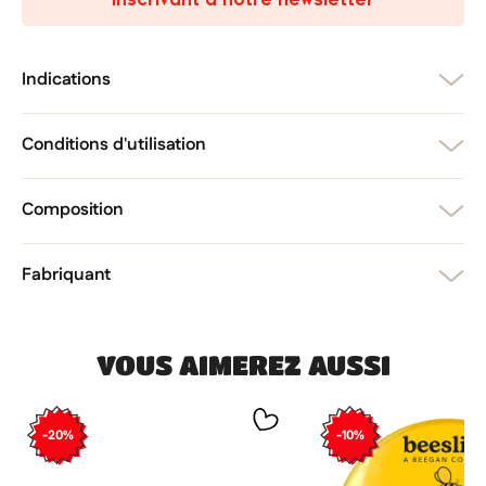
add_circle_outline
Créer une nouvelle liste
Annuler
Créer une liste d'envies
Annuler
Connexion
Indications
Conditions d'utilisation
Composition
Fabriquant
VOUS AIMEREZ AUSSI
-20%
-10%