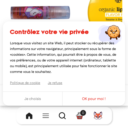
contrôlez votre vie privée
Lorsque vous visitez un site Web, il peut stocker ou récupérer des
TAKE CARE
BEESLINE
informations sur votre navigateur, principalement sous la forme de
take care huile à lèvres magic unicorn
beesline baume à lèvres
«cookies». Cette information, qui pourrait être à propos de vous, de
parfum pêche 7,5ml
bio 13gr
vos préférences, ou de votre appareil internet (ordinateur, tablette
5,69€
7,74€
7,12€
8,60
ou mobile), est principalement utilisée pour faire fonctionner le site
AJOUTER AU PANIER
AJOUTER AU PAN
comme vous le souhaitez.
Politique de cookie
Je refuse
Ajouter au panier
Je choisis
OK pour moi !
0