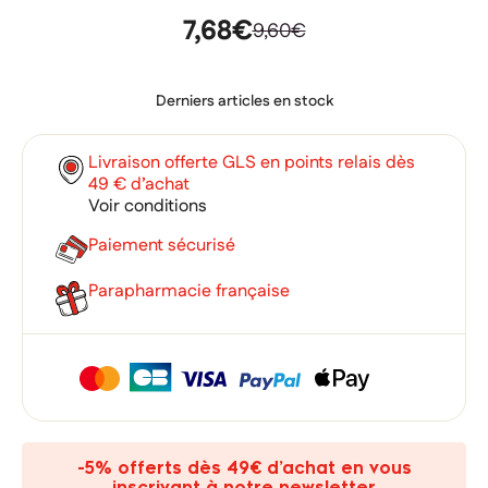
7,68€
9,60€
Derniers articles en stock
Livraison offerte GLS en points relais dès
49 € d’achat
Voir conditions
Paiement sécurisé
Parapharmacie française
×
×
Connexion
Créer une liste d'envies
×
Ajouter à ma liste d'envies
Vous devez être connecté pour ajouter des produits à votre
Nom de la liste d'envies
-5% offerts dès 49€ d’achat en vous
liste d'envies.
inscrivant à notre newsletter