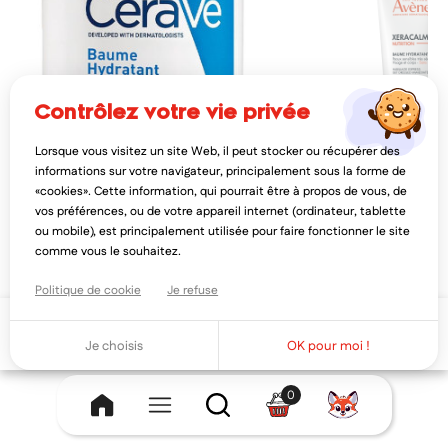
contrôlez votre vie privée
Lorsque vous visitez un site Web, il peut stocker ou récupérer des
CERAVE
AVÈNE
informations sur votre navigateur, principalement sous la forme de
cerave baume hydratant 454gr
avène xeracalm nutritio
«cookies». Cette information, qui pourrait être à propos de vous, de
hydratant 200ml
vos préférences, ou de votre appareil internet (ordinateur, tablette
13,35€
18,03€
16,69€
22,
ou mobile), est principalement utilisée pour faire fonctionner le site
AJOUTER AU PANIER
AJOUTER AU PAN
comme vous le souhaitez.
Politique de cookie
Je refuse
Ajouter au panier
Je choisis
OK pour moi !
0