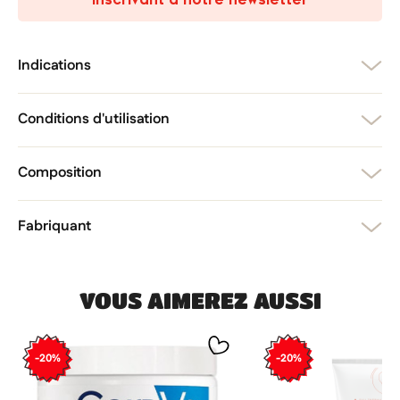
add_circle_outline
Créer une nouvelle liste
Annuler
Créer une liste d'envies
Annuler
Connexion
Indications
Conditions d'utilisation
Composition
Fabriquant
VOUS AIMEREZ AUSSI
-20%
-20%