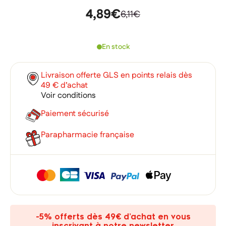
4,89€
6,11€
En stock
Livraison offerte GLS en points relais dès
49 € d’achat
Voir conditions
Paiement sécurisé
Parapharmacie française
×
×
Connexion
Créer une liste d'envies
×
Ajouter à ma liste d'envies
Vous devez être connecté pour ajouter des produits à votre
Nom de la liste d'envies
-5% offerts dès 49€ d’achat en vous
liste d'envies.
inscrivant à notre newsletter