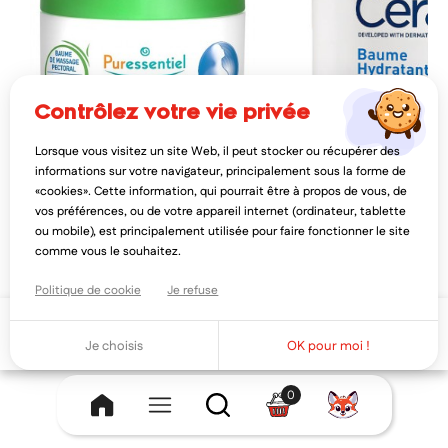
contrôlez votre vie privée
Lorsque vous visitez un site Web, il peut stocker ou récupérer des
PURESSENTIEL
CERAVE
informations sur votre navigateur, principalement sous la forme de
puressentiel resp ok baume de
cerave baume hydratant
«cookies». Cette information, qui pourrait être à propos de vous, de
massage pectoral enfant 60ml
vos préférences, ou de votre appareil internet (ordinateur, tablette
13,27€
13,35€
16,58€
16,
ou mobile), est principalement utilisée pour faire fonctionner le site
AJOUTER AU PANIER
AJOUTER AU PAN
comme vous le souhaitez.
Politique de cookie
Je refuse
Ajouter au panier
Je choisis
OK pour moi !
0