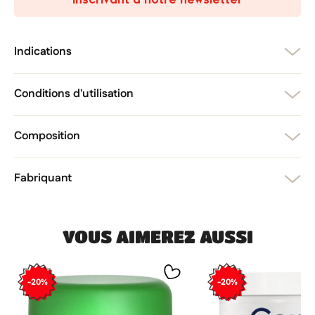
add_circle_outline
Créer une nouvelle liste
Annuler
Créer une liste d'envies
Annuler
Connexion
Indications
Conditions d'utilisation
Composition
Fabriquant
VOUS AIMEREZ AUSSI
-20%
-20%