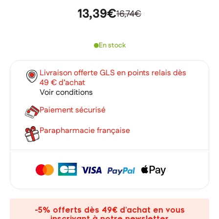
13,39€
16,74€
En stock
Livraison offerte GLS en points relais dès
49 € d’achat
Voir conditions
Paiement sécurisé
Parapharmacie française
×
×
Connexion
Créer une liste d'envies
×
Ajouter à ma liste d'envies
Vous devez être connecté pour ajouter des produits à votre
Nom de la liste d'envies
-5% offerts dès 49€ d’achat en vous
liste d'envies.
inscrivant à notre newsletter