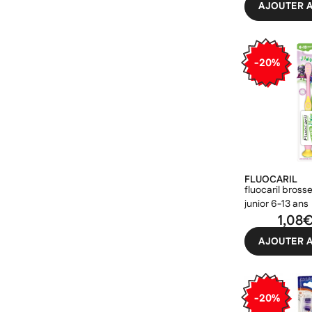
AJOUTER A
-20%
FLUOCARIL
fluocaril bross
junior 6-13 ans
1,08
AJOUTER A
-20%