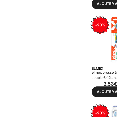
AJOUTER A
-20%
ELMEX
elmex brosse à 
souple 6-12 an
3,53
AJOUTER A
-20%