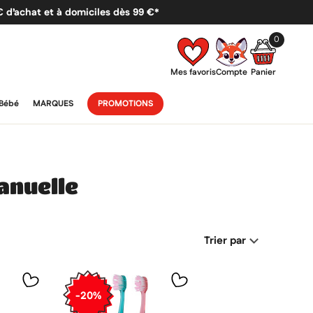
 € d’achat et à domiciles dès 99 €*
0
Mes favoris
Compte
Panier
Bébé
MARQUES
PROMOTIONS
anuelle
Trier par
-20%