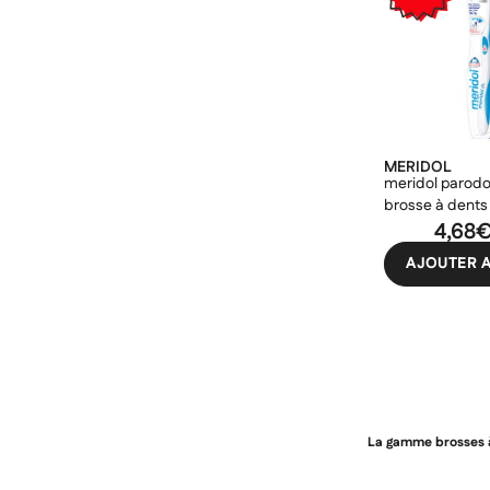
MERIDOL
meridol parodo
brosse à dents
4,68
AJOUTER A
La gamme brosses à 