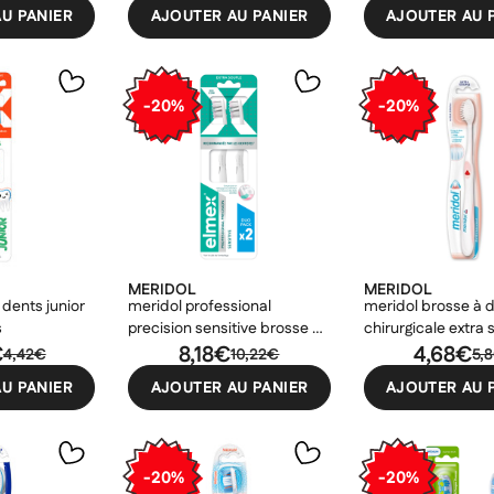
U PANIER
AJOUTER AU PANIER
AJOUTER AU 
-20%
-20%
MERIDOL
MERIDOL
dents junior
meridol professional
meridol brosse à 
s
precision sensitive brosse à
chirurgicale extra 
€
dents extra souple duo pack
8,18€
4,68€
4,42€
10,22€
5,
U PANIER
AJOUTER AU PANIER
AJOUTER AU 
-20%
-20%