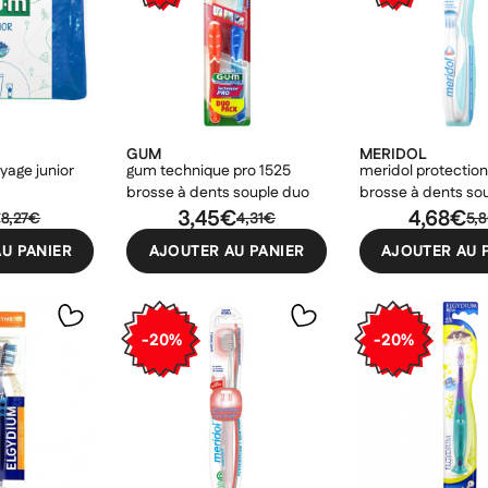
GUM
MERIDOL
yage junior
gum technique pro 1525
meridol protection
brosse à dents souple duo
brosse à dents so
€
3,45€
4,68€
8,27€
4,31€
5,
U PANIER
AJOUTER AU PANIER
AJOUTER AU 
-20%
-20%