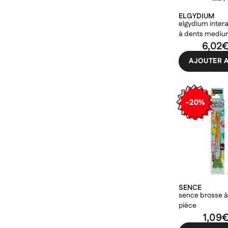
ELGYDIUM
elgydium inter
à dents medium
6,02
AJOUTER A
-20%
SENCE
sence brosse à 
pièce
1,09