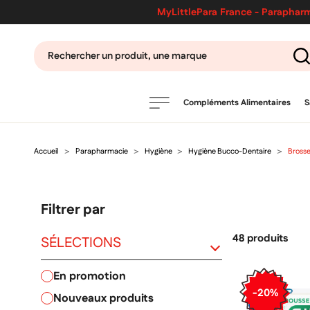
MyLittlePara France - Parapharm
Compléments Alimentaires
S
Accueil
Parapharmacie
Hygiène
Hygiène Bucco-Dentaire
Brosse
PRODUITS
filtres
Filtrer par
CATÉGORIES
48 produits
SÉLECTIONS
en promotion
MARQUES
-20%
nouveaux produits