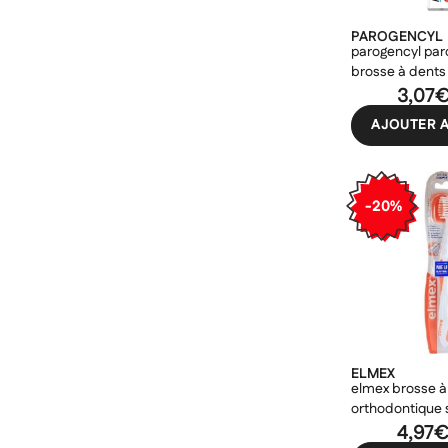
PAROGENCYL
parogencyl par
brosse à dents
0,15mm
3,07
AJOUTER A
-20%
ELMEX
elmex brosse à
orthodontique s
4,97