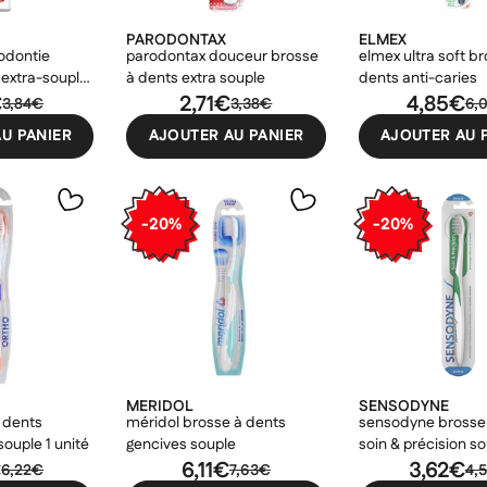
PARODONTAX
ELMEX
odontie
parodontax douceur brosse
elmex ultra soft b
 extra-souple
à dents extra souple
dents anti-caries
€
2,71€
4,85€
3,84€
3,38€
6,
U PANIER
AJOUTER AU PANIER
AJOUTER AU 
-20%
-20%
MERIDOL
SENSODYNE
 dents
méridol brosse à dents
sensodyne brosse
ouple 1 unité
gencives souple
soin & précision s
€
6,11€
3,62€
6,22€
7,63€
4,