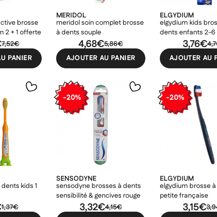
MERIDOL
ELGYDIUM
active brosse
meridol soin complet brosse
elgydium kids bro
 2 + 1 offerte
à dents souple
dents enfants 2-6
€
4,68€
3,76€
7,52€
5,86€
4,
U PANIER
AJOUTER AU PANIER
AJOUTER AU 
-20%
-20%
SENSODYNE
ELGYDIUM
dents kids 1
sensodyne brosses à dents
elgydium brosse à 
sensibilité & gencives rouge
petite française
€
3,32€
3,15€
1,37€
4,15€
3,