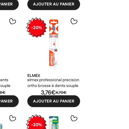
PANIER
AJOUTER AU PANIER
-20%
ELMEX
dents
elmex professional precision
souple
ortho brosse à dents souple
3,76€
86€
4,70€
PANIER
AJOUTER AU PANIER
-20%