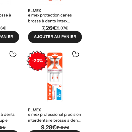
ELMEX
rosse à
elmex protection caries
brosse à dents interx
medium duo pack
7,26€
06€
9,07€
PANIER
AJOUTER AU PANIER
-20%
ELMEX
 à dents
elmex professional precision
ouple
interdentaire brosse à dents
souple duo pack
9,28€
52€
11,60€