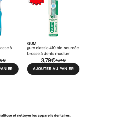
GUM
osse à
gum classic 410 bio-sourcée
brosse à dents medium
3,79€
86€
4,74€
PANIER
AJOUTER AU PANIER
litose et nettoyer les appareils dentaires.