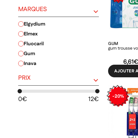
MARQUES
elgydium
PRIX
elmex
fluocaril
GUM
gum trousse vo
gum
6,61
inava
AJOUTER A
meridol
PRIX
parodontax
parogencyl
-20%
0€
12€
sence
sensodyne
superwhite