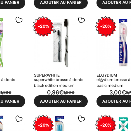
U PANIER
AJOUTER AU PANIER
AJOUTER AU 
-20%
-20%
SUPERWHITE
ELGYDIUM
e à dents
superwhite brosse à dents
elgydium brosse à
black edition medium
basic medium
€
0,96€
3,00€
1,36€
1,20€
3,
U PANIER
AJOUTER AU PANIER
AJOUTER AU 
-20%
-20%