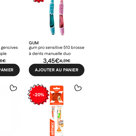
GUM
 gencives
gum pro sensitive 510 brosse
uple
à dents manuelle duo
3,45€
86€
4,31€
PANIER
AJOUTER AU PANIER
-20%