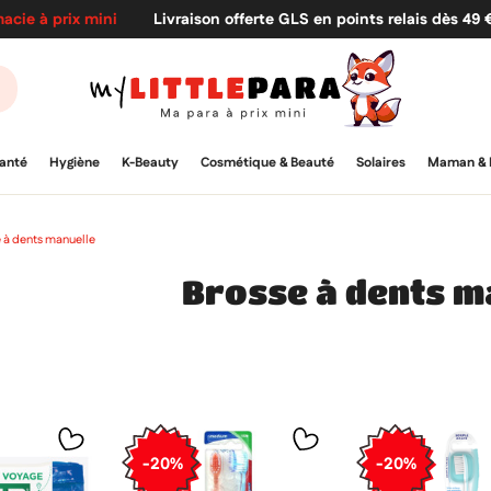
acie à prix mini
Livraison offerte GLS en points relais dès 49
anté
Hygiène
K-Beauty
Cosmétique & Beauté
Solaires
Maman & 
 à dents manuelle
Brosse à dents m
-20%
-20%