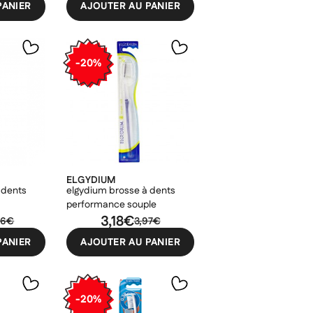
PANIER
AJOUTER AU PANIER
-20%
ELGYDIUM
 dents
elgydium brosse à dents
performance souple
3,18€
76€
3,97€
PANIER
AJOUTER AU PANIER
-20%