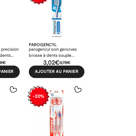
PAROGENCYL
 precision
parogencyl soin gencives
 dents
brosse à dents souple
0,20mm
3,02€
28€
3,78€
PANIER
AJOUTER AU PANIER
×
×
×
×
-20%