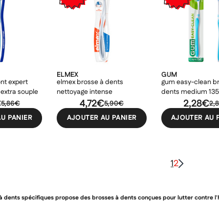
ELMEX
GUM
nt expert
elmex brosse à dents
gum easy-clean br
 extra souple
nettoyage intense
dents medium 135
€
4,72€
2,28€
5,86€
5,90€
2,
U PANIER
AJOUTER AU PANIER
AJOUTER AU 
1
2
dents spécifiques propose des brosses à dents conçues pour lutter contre l'ha