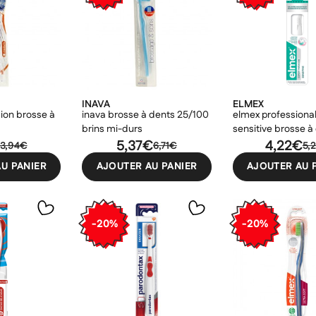
INAVA
ELMEX
sion brosse à
inava brosse à dents 25/100
elmex professional
brins mi-durs
sensitive brosse à
5,37€
extra souple
4,22€
3,94€
6,71€
5,
U PANIER
AJOUTER AU PANIER
AJOUTER AU 
er une liste d'envies
odalTitle))
nnexion
-20%
-20%
uter à ma liste d'envies
e la liste d'envies
firmMessage))
devez être connecté pour ajouter des produits à votre liste d'envies.
Créer une nouvelle liste
ncelText))
uler
Connexion
((modalDeleteText))
uler
Créer une liste d'envies