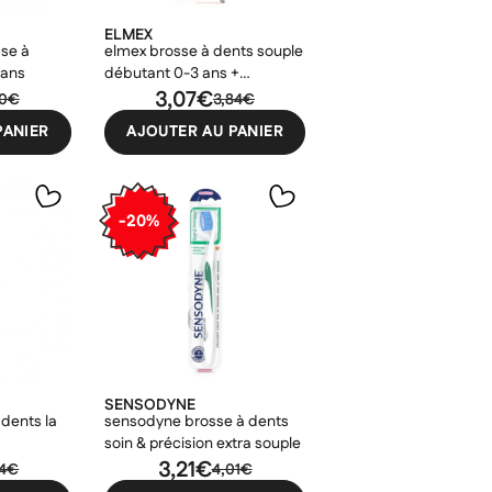
ELMEX
sse à
elmex brosse à dents souple
 ans
débutant 0-3 ans +
dentifrice
3,07€
70€
3,84€
PANIER
AJOUTER AU PANIER
-20%
SENSODYNE
dents la
sensodyne brosse à dents
soin & précision extra souple
3,21€
94€
4,01€