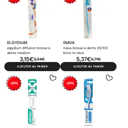
ELGYDIUM
INAVA
elgydium diffusion brosse à
inava brosse à dents 25/100
dents medium
brins mi-durs
3,15€
5,37€
3,94€
6,71€
AJOUTER AU PANIER
AJOUTER AU PANIER
-20%
-20%