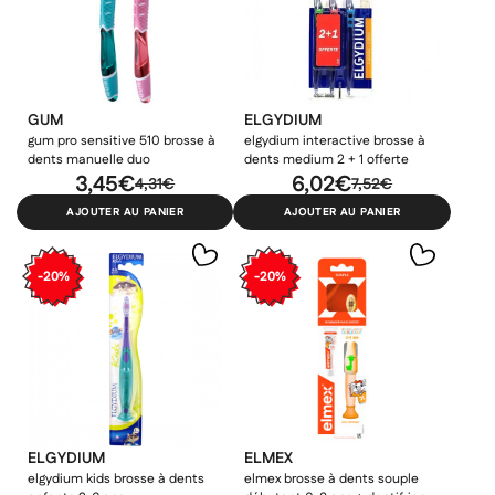
GUM
ELGYDIUM
gum pro sensitive 510 brosse à
elgydium interactive brosse à
dents manuelle duo
dents medium 2 + 1 offerte
3,45€
6,02€
4,31€
7,52€
AJOUTER AU PANIER
AJOUTER AU PANIER
-20%
-20%
ELGYDIUM
ELMEX
elgydium kids brosse à dents
elmex brosse à dents souple