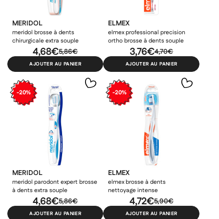
MERIDOL
ELMEX
meridol brosse à dents
elmex professional precision
chirurgicale extra souple
ortho brosse à dents souple
4,68€
3,76€
5,86€
4,70€
AJOUTER AU PANIER
AJOUTER AU PANIER
-20%
-20%
MERIDOL
ELMEX
meridol parodont expert brosse
elmex brosse à dents
à dents extra souple
nettoyage intense
4,68€
4,72€
5,86€
5,90€
AJOUTER AU PANIER
AJOUTER AU PANIER