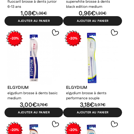
fluocaril brosse à dents junior
superwhite brosse à dents
6-13 ans
black edition medium
1,08€
0,96€
1,36€
1,20€
AJOUTER AU PANIER
AJOUTER AU PANIER
-20%
-20%
ELGYDIUM
ELGYDIUM
elgydium brosse à dents basic
elgydium brosse à dents
medium
performance souple
3,00€
3,18€
3,76€
3,97€
AJOUTER AU PANIER
AJOUTER AU PANIER
-20%
-20%