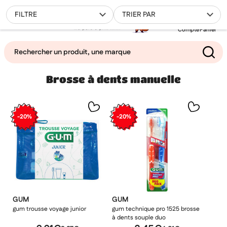
0
FILTRE
TRIER PAR
Compte
Panier
Brosse à dents manuelle
Mes favoris
Filtrer
-20%
-20%
GUM
GUM
gum trousse voyage junior
gum technique pro 1525 brosse
à dents souple duo