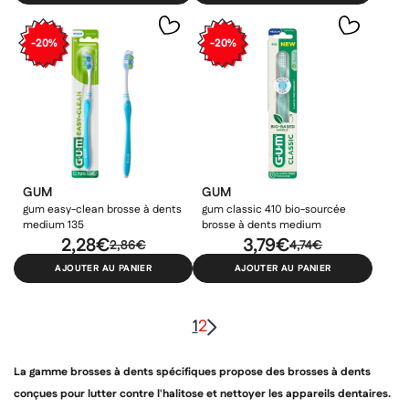
-20%
-20%
GUM
GUM
gum easy-clean brosse à dents
gum classic 410 bio-sourcée
medium 135
brosse à dents medium
2,28€
3,79€
2,86€
4,74€
AJOUTER AU PANIER
AJOUTER AU PANIER
1
2
La gamme brosses à dents spécifiques propose des brosses à dents
conçues pour lutter contre l'halitose et nettoyer les appareils dentaires.