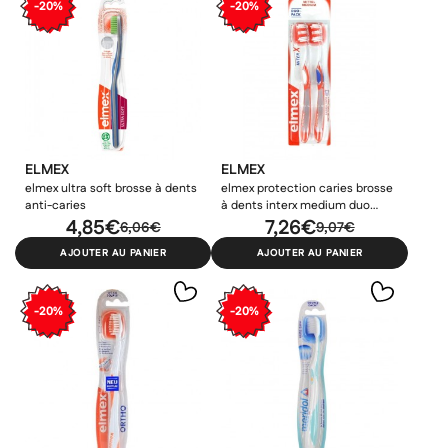
-20%
-20%
ELMEX
ELMEX
elmex ultra soft brosse à dents
elmex protection caries brosse
anti-caries
à dents interx medium duo
4,85€
pack
7,26€
6,06€
9,07€
AJOUTER AU PANIER
AJOUTER AU PANIER
-20%
-20%