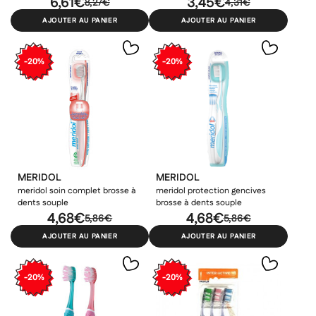
6,61€
3,45€
8,27€
4,31€
AJOUTER AU PANIER
AJOUTER AU PANIER
-20%
-20%
MERIDOL
MERIDOL
meridol soin complet brosse à
meridol protection gencives
dents souple
brosse à dents souple
4,68€
4,68€
5,86€
5,86€
AJOUTER AU PANIER
AJOUTER AU PANIER
-20%
-20%