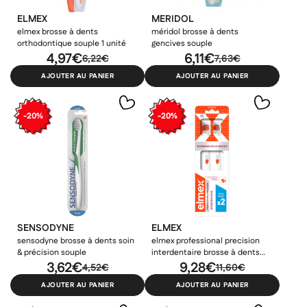
ELMEX
MERIDOL
elmex brosse à dents
méridol brosse à dents
orthodontique souple 1 unité
gencives souple
4,97€
6,11€
6,22€
7,63€
AJOUTER AU PANIER
AJOUTER AU PANIER
-20%
-20%
SENSODYNE
ELMEX
sensodyne brosse à dents soin
elmex professional precision
& précision souple
interdentaire brosse à dents
3,62€
souple duo pack
9,28€
4,52€
11,60€
AJOUTER AU PANIER
AJOUTER AU PANIER