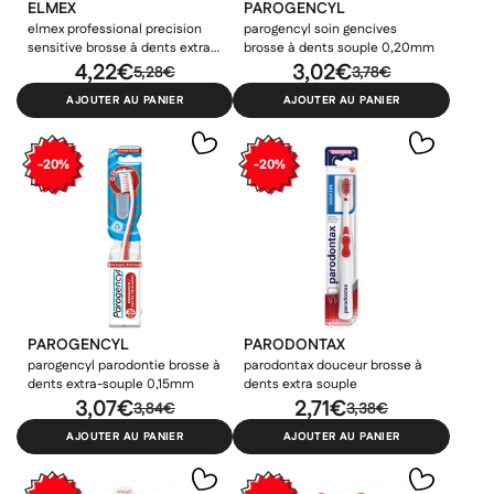
ELMEX
PAROGENCYL
elmex professional precision
parogencyl soin gencives
×
×
sensitive brosse à dents extra
brosse à dents souple 0,20mm
×
Connexion
Créer une liste d'envies
souple
4,22€
3,02€
5,28€
3,78€
((modalTitle))
×
AJOUTER AU PANIER
AJOUTER AU PANIER
Ajouter à ma liste d'envies
Vous devez être connecté pour ajouter des produits à votre
Nom de la liste d'envies
((confirmMessage))
liste d'envies.
-20%
-20%
add_circle_outline
Créer une nouvelle liste
((cancelText))
((modalDeleteText))
Annuler
Créer une liste d'envies
Annuler
Connexion
PAROGENCYL
PARODONTAX
parogencyl parodontie brosse à
parodontax douceur brosse à
dents extra-souple 0,15mm
dents extra souple
3,07€
2,71€
3,84€
3,38€
AJOUTER AU PANIER
AJOUTER AU PANIER