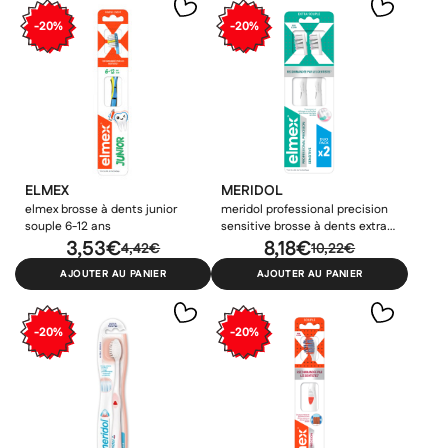
-20%
-20%
ELMEX
MERIDOL
elmex brosse à dents junior
meridol professional precision
souple 6-12 ans
sensitive brosse à dents extra
3,53€
souple duo pack
8,18€
4,42€
10,22€
AJOUTER AU PANIER
AJOUTER AU PANIER
-20%
-20%