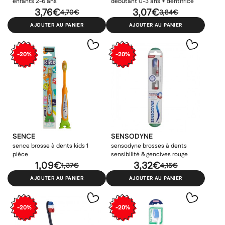
enfants 2-6 ans
débutant 0-3 ans + dentifrice
3,76€
3,07€
4,70€
3,84€
AJOUTER AU PANIER
AJOUTER AU PANIER
-20%
-20%
SENCE
SENSODYNE
sence brosse à dents kids 1
sensodyne brosses à dents
pièce
sensibilité & gencives rouge
1,09€
3,32€
1,37€
4,15€
AJOUTER AU PANIER
AJOUTER AU PANIER
-20%
-20%