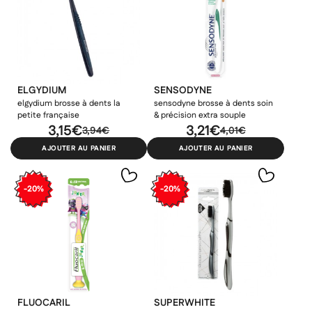
ELGYDIUM
SENSODYNE
elgydium brosse à dents la
sensodyne brosse à dents soin
petite française
& précision extra souple
3,15€
3,21€
3,94€
4,01€
AJOUTER AU PANIER
AJOUTER AU PANIER
-20%
-20%
FLUOCARIL
SUPERWHITE