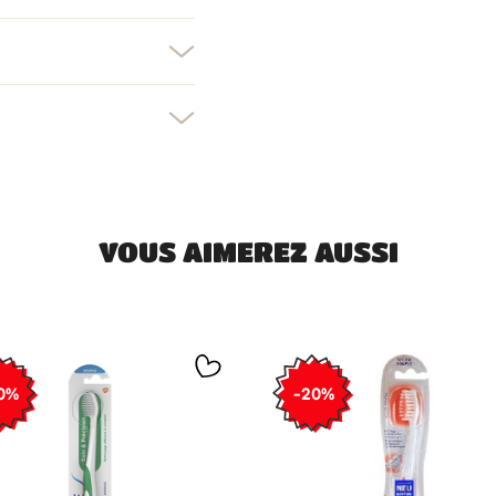
Créer une nouvelle liste
uler
Connexion
uler
Créer une liste d'envies
VOUS AIMEREZ AUSSI
0%
-20%