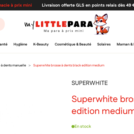
acie à prix mini
Livraison offerte GLS en points relais dès 49
anté
Hygiène
K-Beauty
Cosmétique & Beauté
Solaires
Maman & 
 à dents manuelle
Superwhite brosse à dents black edition medium
SUPERWHITE
Superwhite bro
edition mediu
En stock