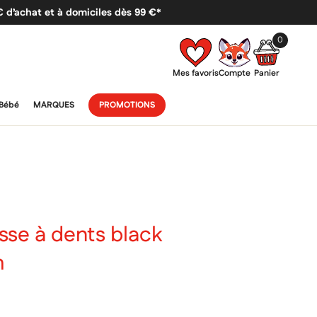
 € d’achat et à domiciles dès 99 €*
0
Mes favoris
Compte
Panier
Bébé
MARQUES
PROMOTIONS
sse à dents black
m