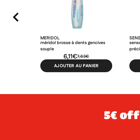
MERIDOL
SEN
méridol brosse à dents gencives
sens
souple
préci
6,11€
7,63€
AJOUTER AU PANIER
5€ offerts dès 49€ d’achat sur votre