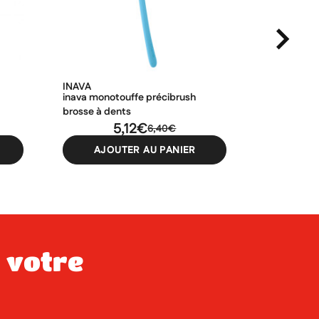
INAVA
PAROGENC
inava monotouffe précibrush
parogencyl 
brosse à dents
dents sou
5,12€
6,40€
AJOUTER AU PANIER
AJO