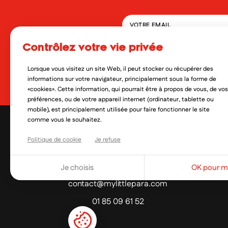
contrôlez votre vie privée
En soumettant ce formulaire, 
qui peut en découler. Vous réf
Lorsque vous visitez un site Web, il peut stocker ou récupérer des
Oui, je veux découvrir les no
informations sur votre navigateur, principalement sous la forme de
«cookies». Cette information, qui pourrait être à propos de vous, de vos
préférences, ou de votre appareil internet (ordinateur, tablette ou
mobile), est principalement utilisée pour faire fonctionner le site
comme vous le souhaitez.
Politique de cookie
Je refuse
Je choisis
OK pour mo
contact@mylittlepara.com
01 85 09 61 52