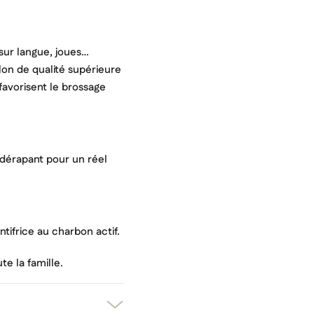
 sur langue, joues…
ylon de qualité supérieure
 favorisent le brossage
idérapant pour un réel
tifrice au charbon actif.
er une liste d'envies
te la famille.
nnexion
uter à ma liste d'envies
e la liste d'envies
devez être connecté pour ajouter des produits à votre liste d'envies.