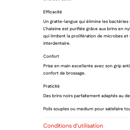
efficacité
Un gratte-langue qui élimine les bactéries
L’haleine est purifiée grâce aux brins en n
qui limitent la prolifération de microbes et
interdentaire.
confort
Prise en main excellente avec son grip ant
confort de brossage.
praticité
Des brins noirs parfaitement adaptés au den
Cré
Poils souples ou medium pour satisfaire tou
Co
Ajo
Nom d
Conditions d'utilisation
Vous 