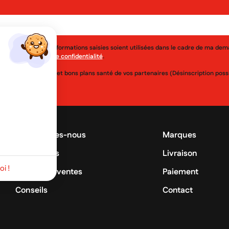
j'accepte que les informations saisies soient utilisées dans le cadre de ma de
érer à la
politique de confidentialité
.
uveautés, réductions et bons plans santé de vos partenaires (Désinscription po
Qui sommes-nous
Marques
Promotions
Livraison
i !
Meilleures ventes
Paiement
Conseils
Contact