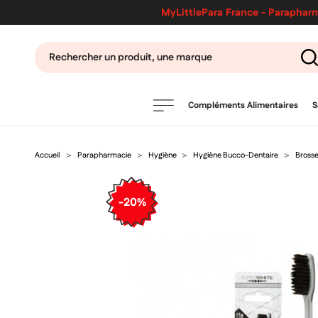
MyLittlePara France - Parapharm
Compléments Alimentaires
S
Accueil
Parapharmacie
Hygiène
Hygiène Bucco-Dentaire
Brosse
PRODUITS
filtres
-20%
CATÉGORIES
MARQUES