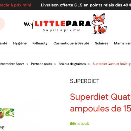
acie à prix mini
Livraison offerte GLS en points relais dès 49
anté
Hygiène
K-Beauty
Cosmétique & Beauté
Solaires
Maman & 
mentaires Sport
Perte de poids
Brûleur de graisses
Superdiet Quatuor Brûle-g
SUPERDIET
Superdiet Quat
ampoules de 1
En stock