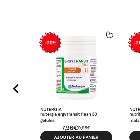
-20%
-2
NUTERGIA
NUT
nutergia ergytransit flash 30
nutr
gélules
mala
7,96€
9,95€
AJOUTER AU PANIER