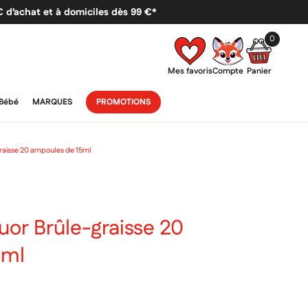
 € d’achat et à domiciles dès 99 €*
0
Mes favoris
Compte
Panier
Bébé
MARQUES
PROMOTIONS
raisse 20 ampoules de 15ml
uor Brûle-graisse 20
5ml