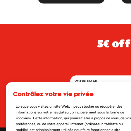
5€ offerts dès 49€ d’achat sur votre
contrôlez votre vie privée
En soumettant ce formulaire, 
qui peut en découler. Vous réf
Lorsque vous visitez un site Web, il peut stocker ou récupérer des
Oui, je veux découvrir les no
informations sur votre navigateur, principalement sous la forme de
«cookies». Cette information, qui pourrait être à propos de vous, de vos
préférences, ou de votre appareil internet (ordinateur, tablette ou
mobile), est principalement utilisée pour faire fonctionner le site