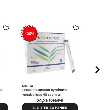
-20%
-20%
ABOCA
OLIOSEPTI
ts
aboca metarecod syndrome
olioseptil 
métabolique 40 sachets
végétales
24,25€
30,31€
AJOUTER AU PANIER
AJO