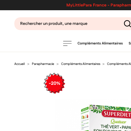
MyLittlePara France - Parapharm
Compléments Alimentaires
S
Accueil
Parapharmacie
Compléments Alimentaires
Compléments Ali
PRODUITS
filtres
-20%
CATÉGORIES
MARQUES