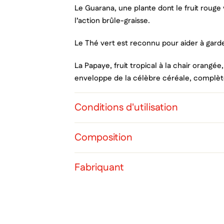
Le Guarana, une plante dont le fruit rouge v
l’action brûle-graisse.
Le Thé vert est reconnu pour aider à garder
La Papaye, fruit tropical à la chair orangée,
enveloppe de la célèbre céréale, complèt
Conditions d'utilisation
Cré
Co
Composition
Ajo
Nom d
Vous 
Fabriquant
add_circle_outline
Ann
Ann