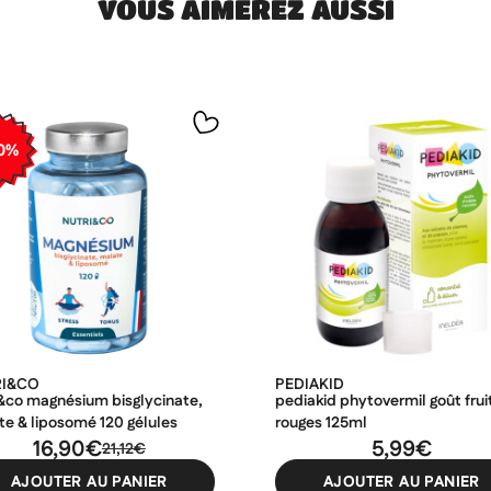
VOUS AIMEREZ AUSSI
0%
RI&CO
PEDIAKID
i&co magnésium bisglycinate,
pediakid phytovermil goût frui
te & liposomé 120 gélules
rouges 125ml
16,90€
5,99€
21,12€
AJOUTER AU PANIER
AJOUTER AU PANIER