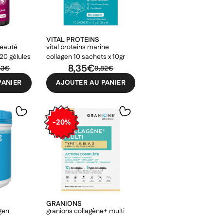
VITAL PROTEINS
beauté
vital proteins marine
20 gélules
collagen 10 sachets x 10gr
8,35€
33€
9,82€
PANIER
AJOUTER AU PANIER
-20%
GRANIONS
agen
granions collagène+ multi