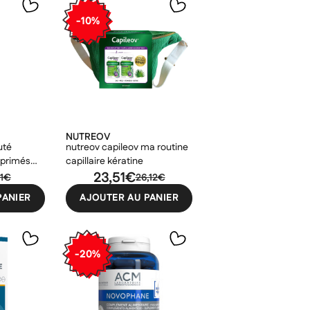
-10%
NUTREOV
uté
nutreov capileov ma routine
primés
capillaire kératine
×
23,51€
51€
26,12€
×
×
PANIER
AJOUTER AU PANIER
×
-20%