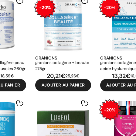
-20%
-20%
GRANIONS
GRANIONS
llagène peau
granions collagène + beauté
granions collagèn
muscles 260gr
275gr
acide hyaluroniqu
€
20,21€
coenzyme q10 - 6
13,32€
18,59€
25,26€
16
comprimés
U PANIER
AJOUTER AU PANIER
AJOUTER AU 
-20%