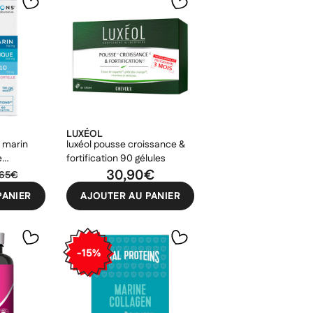
LUXÉOL
e marin
luxéol pousse croissance &
e
fortification 90 gélules
0
30,90€
,65€
PANIER
AJOUTER AU PANIER
-15%