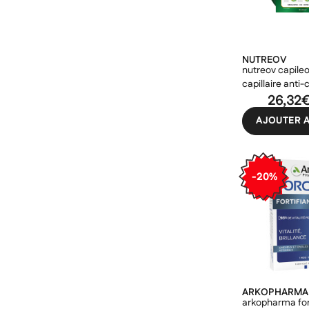
NUTREOV
nutreov capile
capillaire anti-
26,32
AJOUTER A
-20%
ARKOPHARMA
arkopharma for