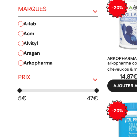
-20%
MARQUES
a-lab
PRIX
acm
alvityl
aragan
ARKOPHARMA
arkopharma
arkopharma co
cheveux os & 
bailleul
14,87
PRIX
granions
AJOUTER A
jaldes
5€
47€
luxéol
-20%
nhco
nutergia
nutreov