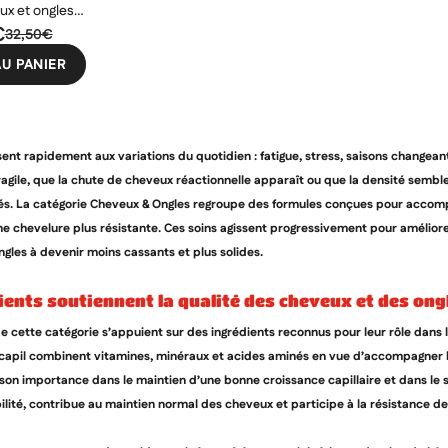
ux et ongles 1
s
€
32,50€
U PANIER
ent rapidement aux variations du quotidien : fatigue, stress, saisons changean
fragile, que la chute de cheveux réactionnelle apparaît ou que la densité sembl
s. La catégorie Cheveux & Ongles regroupe des formules conçues pour accompag
e chevelure plus résistante. Ces soins agissent progressivement pour améliorer l
ngles à devenir moins cassants et plus solides.
dients soutiennent la qualité des cheveux et des ong
 cette catégorie s’appuient sur des ingrédients reconnus pour leur rôle dan
apil combinent vitamines, minéraux et acides aminés en vue d’accompagner la
son importance dans le maintien d’une bonne croissance capillaire et dans le so
lité, contribue au maintien normal des cheveux et participe à la résistance de l