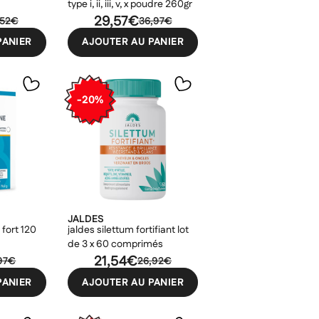
type i, ii, iii, v, x poudre 260gr
29,57€
,52€
36,97€
PANIER
AJOUTER AU PANIER
-20%
JALDES
 fort 120
jaldes silettum fortifiant lot
de 3 x 60 comprimés
21,54€
,97€
26,92€
PANIER
AJOUTER AU PANIER