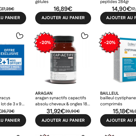
gélules
peptides 284gr
€
16,89€
14,90€
27,28€
17
U PANIER
AJOUTER AU PANIER
AJOUTER AU 
-20%
-20%
ARAGAN
BAILLEUL
eracys
aragan synactifs capactifs
bailleul cystiphane
lot de 3 x 90
absolu cheveux & ongles 180
comprimés
€
gélules
31,92€
15,18€
26,73€
39,90€
18
U PANIER
AJOUTER AU PANIER
AJOUTER AU 