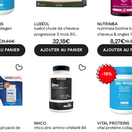
NS
LUXÉOL
NUTRIMEA
ollagen
luxéol chute de cheveux
nutrimea biotine 
progressive 3 mois 90
cheveux & ongles 1
€
gélules
32,18€
8,27€
31,60€
10,
U PANIER
AJOUTER AU PANIER
AJOUTER AU 
-15%
NHCO
VITAL PROTEINS
pil pack de
nhco zinc amino-chélaté 84
vital proteins coll