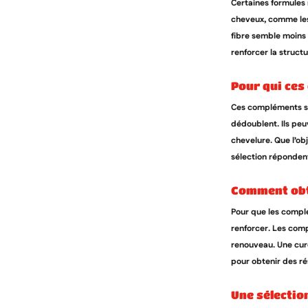
Certaines formules 
cheveux, comme les 
fibre semble moins é
renforcer la struct
pour qui ce
Ces compléments s’a
dédoublent. Ils peu
chevelure. Que l’ob
sélection répondent
comment obt
Pour que les complém
renforcer. Les com
renouveau. Une cure
pour obtenir des rés
une sélecti