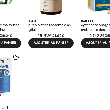
A-LAB
BAILLEUL
ov ma routine
a-lab biotine liposomale 45
cystiphane anage
chute
gélules
croissance des ch
€
19,92€
comprimés
20,22€
29,24€
24,90€
25
U PANIER
AJOUTER AU PANIER
AJOUTER AU 
capil