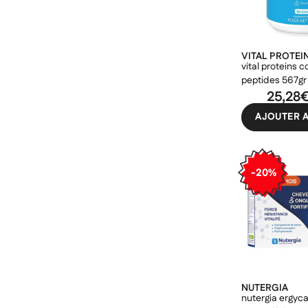
nutrimea
vital proteins
VITAL PROTEI
vital proteins c
peptides 567gr
25,28
AJOUTER A
-20%
NUTERGIA
nutergia ergyca