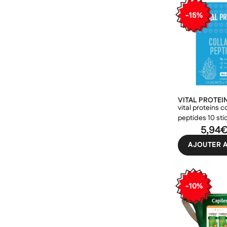
-15%
VITAL PROTEI
vital proteins c
peptides 10 stic
5,94
Cré
((m
Co
AJOUTER A
Ajo
Nom d
((con
Vous 
-10%
add_circle_outline
((ca
Ann
Ann