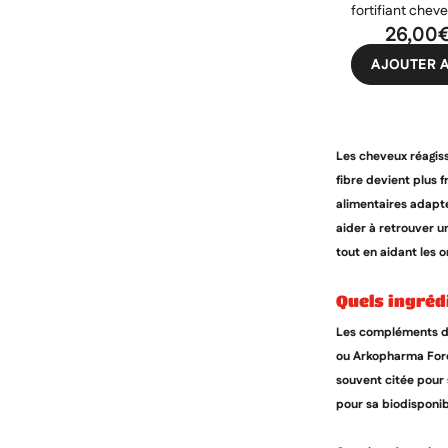
fortifiant cheve
mois 60 gélule
26,00
AJOUTER A
Les cheveux réagiss
fibre devient plus 
alimentaires adapté
aider à retrouver un
tout en aidant les o
quels ingré
Les compléments de
ou Arkopharma Forc
souvent citée pour 
pour sa biodisponibi