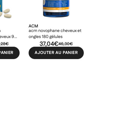
ACM
n
acm novophane cheveux et
eveux 90
ongles 180 gélules
37,04€
,28€
46,30€
PANIER
AJOUTER AU PANIER