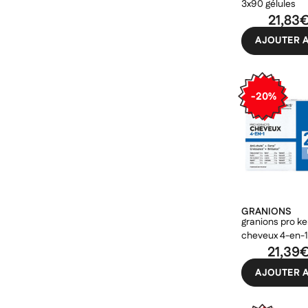
3x90 gélules
21,83
AJOUTER A
-20%
GRANIONS
granions pro k
cheveux 4-en-1 
comprimés
21,39
AJOUTER A