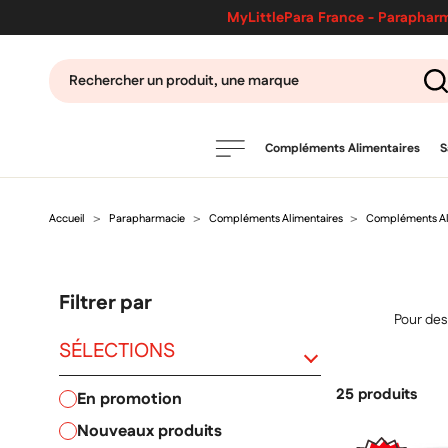
MyLittlePara France - Parapharm
Compléments Alimentaires
S
Accueil
Parapharmacie
Compléments Alimentaires
Compléments Ali
PRODUITS
filtres
Filtrer par
CATÉGORIES
Pour des
SÉLECTIONS
25 produits
en promotion
MARQUES
nouveaux produits