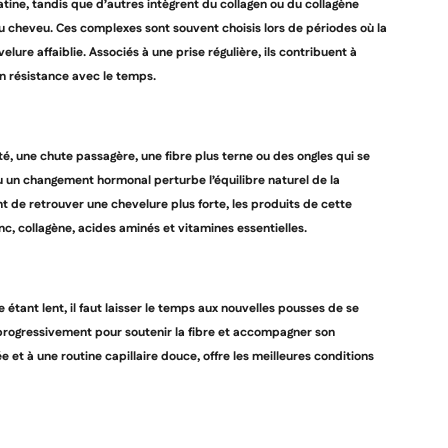
tine, tandis que d’autres intègrent du collagen ou du collagène
du cheveu. Ces complexes sont souvent choisis lors de périodes où la
lure affaiblie. Associés à une prise régulière, ils contribuent à
en résistance avec le temps.
 une chute passagère, une fibre plus terne ou des ongles qui se
u un changement hormonal perturbe l’équilibre naturel de la
nt de retrouver une chevelure plus forte, les produits de cette
, collagène, acides aminés et vitamines essentielles.
 étant lent, il faut laisser le temps aux nouvelles pousses de se
progressivement pour soutenir la fibre et accompagner son
 et à une routine capillaire douce, offre les meilleures conditions