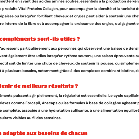
mettent en avant des acides aminés soufrés, essentiels à la production de kéra
produits Vital Proteins Collagen, pour accompagner la densité et la tonicité 
paisse ou lorsqu’un fortifiant cheveux et ongles peut aider à soutenir une cheve
ure interne de la fibre et à accompagner la croissance des ongles, qui gagnent 
s compléments sont-ils utiles ?
dressent particulièrement aux personnes qui observent une baisse de densité,
vent également être utiles lorsqu’un rythme soutenu, une saison éprouvante o
jectif soit de limiter une chute de cheveux, de soutenir la pousse, ou simpleme
 à plusieurs besoins, notamment grâce à des complexes combinant biotine, zinc
enir de meilleurs résultats ?
ents puissent agir pleinement, la régularité est essentielle. Le cycle capillaire
plexes comme Forcapil, Anacaps ou les formules à base de collagène agissent 
 complète, associée à une hydratation suffisante, à une alimentation équilibrée
ultats visibles au fil des semaines.
on adaptée aux besoins de chacun