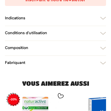
add_circle_outline
Créer une nouvelle liste
Annuler
Créer une liste d'envies
Annuler
Connexion
Indications
Conditions d'utilisation
Composition
Fabriquant
VOUS AIMEREZ AUSSI
-20%