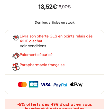
13,52€
16,90€
Derniers articles en stock
Livraison offerte GLS en points relais dès
49 € d’achat
Voir conditions
Paiement sécurisé
Parapharmacie française
×
×
Connexion
Créer une liste d'envies
×
Ajouter à ma liste d'envies
Vous devez être connecté pour ajouter des produits à votre
Nom de la liste d'envies
-5% offerts dès 49€ d’achat en vous
liste d'envies.
inscrivant à notre newsletter