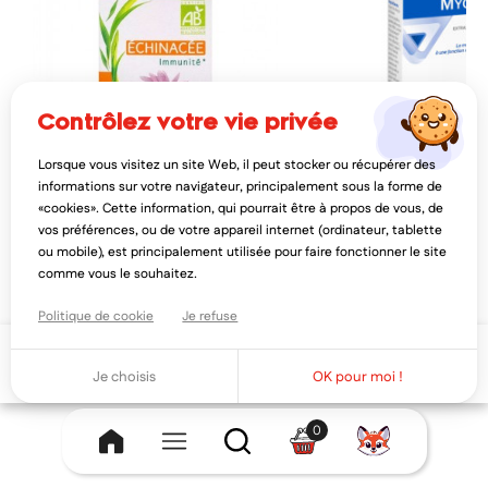
contrôlez votre vie privée
Lorsque vous visitez un site Web, il peut stocker ou récupérer des
NATURACTIVE
PILEJE
informations sur votre navigateur, principalement sous la forme de
naturactive échinacée immunité 30
pileje myolegy 30 compr
«cookies». Cette information, qui pourrait être à propos de vous, de
gélules
vos préférences, ou de votre appareil internet (ordinateur, tablette
6,16€
7,50€
7,70€
ou mobile), est principalement utilisée pour faire fonctionner le site
AJOUTER AU PANIER
AJOUTER AU PAN
comme vous le souhaitez.
Politique de cookie
Je refuse
Ajouter au panier
Je choisis
OK pour moi !
0