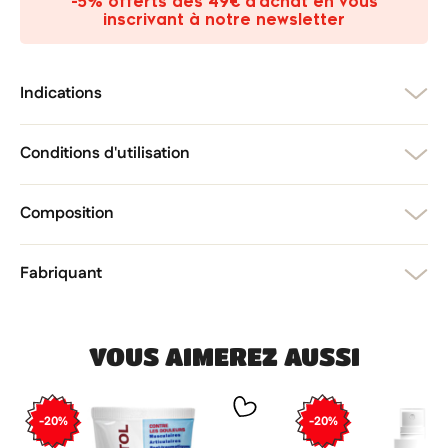
-5% offerts dès 49€ d’achat en vous
add_circle_outline
Créer une nouvelle liste
inscrivant à notre newsletter
Annuler
Créer une liste d'envies
Annuler
Connexion
Indications
Conditions d'utilisation
Composition
Fabriquant
VOUS AIMEREZ AUSSI
-20%
-20%