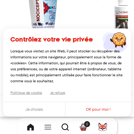
contrôlez votre vie privée
Lorsque vous visitez un site Web, il peut stocker ou récupérer des
NOCICEPTOL
BAUSCH & LOMB
informations sur votre navigateur, principalement sous la forme de
nociceptol gel anti-douleur 40ml
bausch & lomb thermcool
«cookies». Cette information, qui pourrait être à propos de vous, de
douleur gaulthérie 75ml
vos préférences, ou de votre appareil internet (ordinateur, tablette
4,70€
7,50€
5,88€
9,3
ou mobile), est principalement utilisée pour faire fonctionner le site
AJOUTER AU PANIER
AJOUTER AU PAN
comme vous le souhaitez.
Politique de cookie
Je refuse
Ajouter au panier
Je choisis
OK pour moi !
0