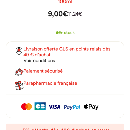
100ml
9,00€
11,24€
En stock
Livraison offerte GLS en points relais dès
49 € d’achat
Voir conditions
Paiement sécurisé
Parapharmacie française
×
×
Connexion
Créer une liste d'envies
×
Ajouter à ma liste d'envies
Vous devez être connecté pour ajouter des produits à votre
Nom de la liste d'envies
liste d'envies.