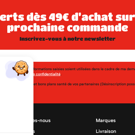
prochaine commande
inscrivez-vous à notre newsletter
j'accepte que les informations saisies soient utilisées dans le cadre de ma de
érer à la
politique de confidentialité
.
uveautés, réductions et bons plans santé de vos partenaires (Désinscription po
Qui sommes-nous
Marques
Promotions
Livraison