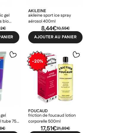
AKILEINE
c gel
akileine sport ice spray
s bio
aérosol 400ml
8,44€
92€
10,55€
PANIER
AJOUTER AU PANIER
-20%
FOUCAUD
 gel
friction de foucaud lotion
l tube 75
corporelle 500ml
17,51€
38€
21,89€