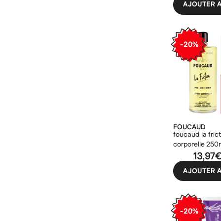
AJOUTER A
-20%
FOUCAUD
foucaud la frict
corporelle 250
13,97
AJOUTER A
-20%
Cré
((m
Co