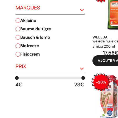
MARQUES
akileine
PRIX
baume du tigre
bausch & lomb
WELEDA
weleda huile 
biofreeze
arnica 200ml
17,56
fisiocrem
AJOUTER A
granions
PRIX
iana
ibsa
-20%
4€
23€
ineldea
nociceptol
pranarôm
santé verte