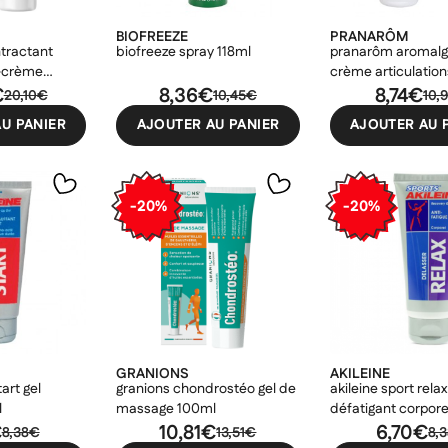
BIOFREEZE
PRANARÔM
tractant
biofreeze spray 118ml
pranarôm aromalgi
l-crème
crème articulation
+ arnica 75ml
€
8,36€
100ml
8,74€
20,10€
10,45€
10,
U PANIER
AJOUTER AU PANIER
AJOUTER AU 
-20%
-20%
GRANIONS
AKILEINE
tart gel
granions chondrostéo gel de
akileine sport relax
l
massage 100ml
défatigant corpore
€
10,81€
ml
6,70€
8,38€
13,51€
8,