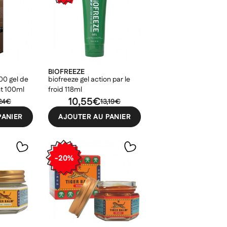
BIOFREEZE
00 gel de
biofreeze gel action par le
t 100ml
froid 118ml
10,55€
,24€
13,19€
PANIER
AJOUTER AU PANIER
-20%