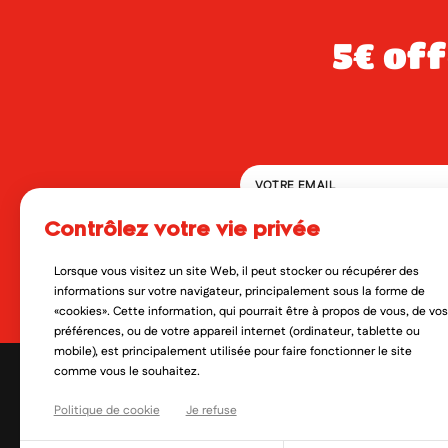
5€ offerts dès 49€ d’achat sur votre
contrôlez votre vie privée
En soumettant ce formulaire, 
qui peut en découler. Vous réf
Lorsque vous visitez un site Web, il peut stocker ou récupérer des
Oui, je veux découvrir les no
informations sur votre navigateur, principalement sous la forme de
«cookies». Cette information, qui pourrait être à propos de vous, de vos
préférences, ou de votre appareil internet (ordinateur, tablette ou
mobile), est principalement utilisée pour faire fonctionner le site
comme vous le souhaitez.
Politique de cookie
Je refuse