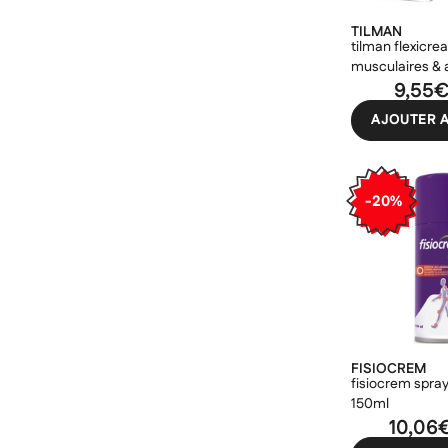
tilman
TILMAN
voltaheat
tilman flexicr
musculaires & a
weleda
100ml
9,55
AJOUTER A
-20%
FISIOCREM
fisiocrem spray
150ml
10,06