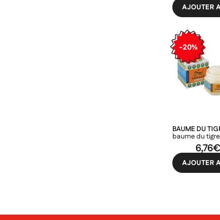
AJOUTER A
-20%
BAUME DU TIG
baume du tigre
6,76
AJOUTER A