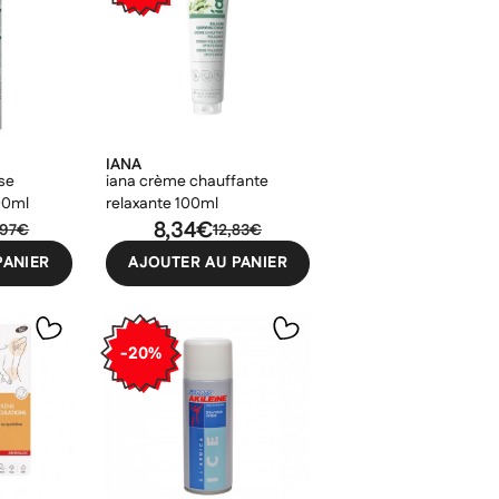
×
IANA
nse
iana crème chauffante
100ml
relaxante 100ml
8,34€
,97€
12,83€
PANIER
AJOUTER AU PANIER
-20%