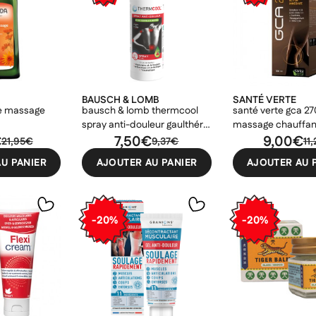
BAUSCH & LOMB
SANTÉ VERTE
de massage
bausch & lomb thermcool
santé verte gca 27
spray anti-douleur gaulthérie
massage chauffan
€
75ml
7,50€
9,00€
21,95€
9,37€
11
U PANIER
AJOUTER AU PANIER
AJOUTER AU 
-20%
-20%