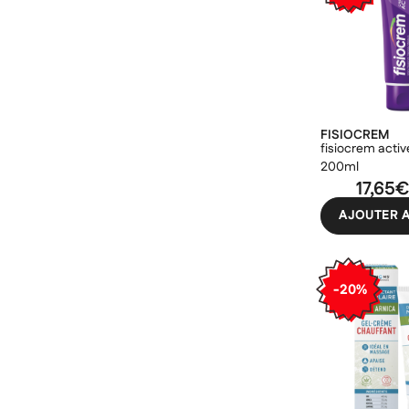
Ajo
Nom d
((con
Vous 
add_circle_outline
((ca
Ann
FISIOCREM
Ann
fisiocrem acti
200ml
17,65
AJOUTER A
-20%