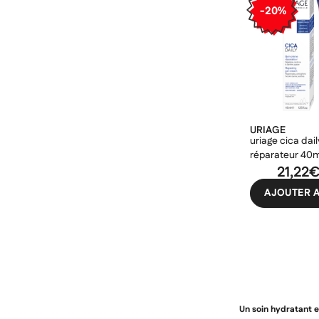
-20%
URIAGE
uriage cica dai
réparateur 40
21,22
AJOUTER A
Un soin hydratant e