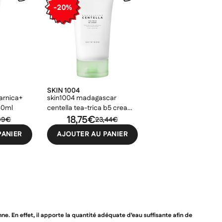
-20%
SKIN 1004
arnica+
skin1004 madagascar
40ml
centella tea-trica b5 cream
75ml
18,75€
09€
23,44€
PANIER
AJOUTER AU PANIER
ne. En effet, il apporte la quantité adéquate d’eau suffisante afin de