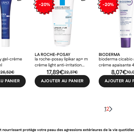
-20%
-20%
LA ROCHE-POSAY
BIODERMA
ly gel-crème
la roche-posay lipikar ap+ m
bioderma cicabio 
ml
crème light anti-irritation
crème apaisante 
€
200ml
17,89€
8,07€
26,52€
22,37€
10,
U PANIER
AJOUTER AU PANIER
AJOUTER AU 
1
2
t nourrissant
protège votre peau des agressions extérieures
de la vie quotidien