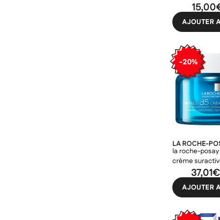
15,00
AJOUTER A
-20%
LA ROCHE-PO
la roche-posay
crème suracti
37,01
AJOUTER A