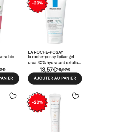
-20%
LA ROCHE-POSAY
vera bio
la roche-posay lipikar gel
urea 30% hydratant exfoliant
×
50ml
13,57€
22€
16,97€
×
×
PANIER
AJOUTER AU PANIER
×
-20%