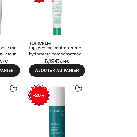
Y
TOPICREM
aclar mat
topicrem ac control crème
gulateur
hydratante compensatrice
40ml
6,19€
,37€
7,74€
PANIER
AJOUTER AU PANIER
-20%