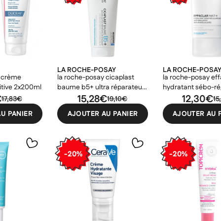
LA ROCHE-POSAY
LA ROCHE-POSA
e crème
la roche-posay cicaplast
la roche-posay eff
itive 2x200ml
baume b5+ ultra réparateur
hydratant sébo-ré
€
apaisant 100ml
15,28€
40ml
12,30€
17,83€
19,10€
15
U PANIER
AJOUTER AU PANIER
AJOUTER AU 
-20%
-20%