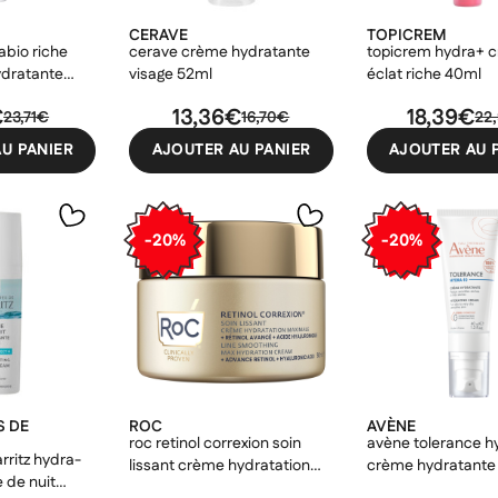
CERAVE
TOPICREM
bio riche
cerave crème hydratante
topicrem hydra+ 
ydratante
visage 52ml
éclat riche 40ml
€
13,36€
18,39€
23,71€
16,70€
22
U PANIER
AJOUTER AU PANIER
AJOUTER AU 
-20%
-20%
S DE
ROC
AVÈNE
roc retinol correxion soin
avène tolerance h
arritz hydra-
lissant crème hydratation
crème hydratante
 de nuit
maximale 50ml