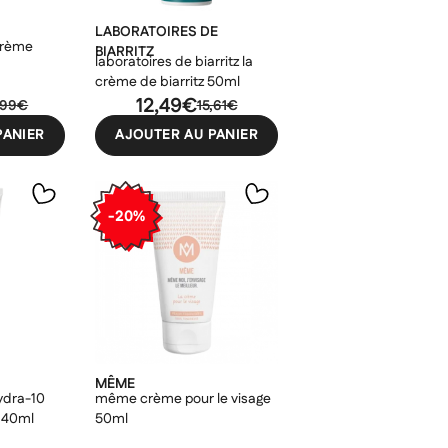
LABORATOIRES DE
crème
BIARRITZ
laboratoires de biarritz la
crème de biarritz 50ml
12,49€
,99€
15,61€
PANIER
AJOUTER AU PANIER
-20%
MÊME
ydra-10
même crème pour le visage
 40ml
50ml