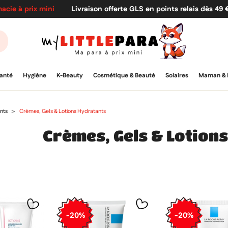
acie à prix mini
Livraison offerte GLS en points relais dès 49
anté
Hygiène
K-Beauty
Cosmétique & Beauté
Solaires
Maman & 
ants
Crèmes, Gels & Lotions Hydratants
Crèmes, Gels & Lotion
-20%
-20%