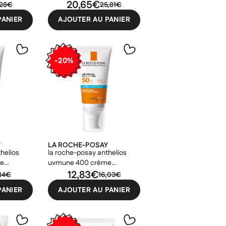
20,65€
,28€
25,81€
PANIER
AJOUTER AU PANIER
-20%
Y
LA ROCHE-POSAY
helios
la roche-posay anthelios
e
uvmune 400 crème
e spf50+
hydratante spf50+ 50ml
12,83€
,84€
16,03€
PANIER
AJOUTER AU PANIER