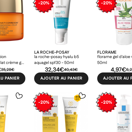
-20%
-20%
LA ROCHE-POSAY
FLORAME
xion
la roche-posay hyalu b5
florame gel d'aloe 
lat crème gel
aquagel spf30 - 50ml
50ml
€
32,34€
4,97€
35,28€
40,43€
6,
er une liste d'envies
odalTitle))
nnexion
U PANIER
AJOUTER AU PANIER
AJOUTER AU 
uter à ma liste d'envies
e la liste d'envies
firmMessage))
devez être connecté pour ajouter des produits à votre liste d'envies.
-20%
-20%
Créer une nouvelle liste
ncelText))
uler
Connexion
((modalDeleteText))
uler
Créer une liste d'envies