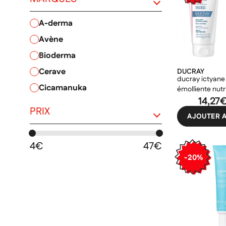
a-derma
avène
PRIX
bioderma
cerave
DUCRAY
ducray ictyan
cicamanuka
émolliente nutr
14,27
dermagor
PRIX
AJOUTER A
dr. althea
ducray
4€
47€
etat pur
-20%
florame
kreme
laboratoires de biarritz
la roche-posay