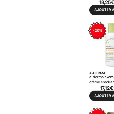
régénérante vi
18,25
AJOUTER A
-20%
A-DERMA
a-derma exome
crème émollien
grattage 400m
17,12€
AJOUTER A