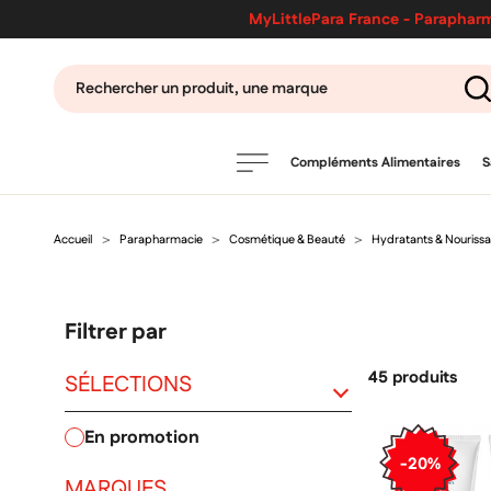
MyLittlePara France - Parapharm
Compléments Alimentaires
S
Accueil
Parapharmacie
Cosmétique & Beauté
Hydratants & Nouriss
PRODUITS
filtres
Filtrer par
CATÉGORIES
45 produits
SÉLECTIONS
en promotion
MARQUES
-20%
MARQUES