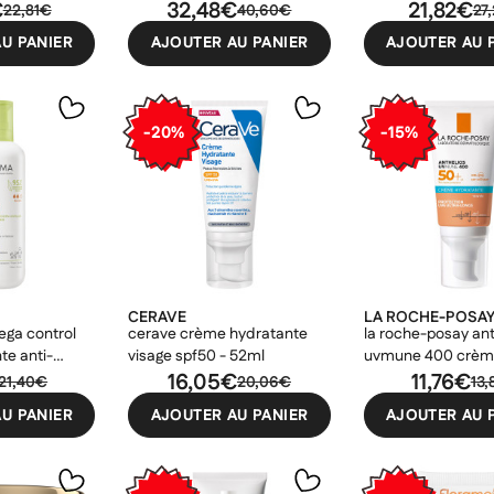
sage bio 50ml
€
32,48€
21,82€
22,81€
40,60€
27
U PANIER
AJOUTER AU PANIER
AJOUTER AU 
-20%
-15%
CERAVE
LA ROCHE-POSA
ga control
cerave crème hydratante
la roche-posay ant
te anti-
visage spf50 - 52ml
uvmune 400 crèm
l
16,05€
hydratante teinté
11,76€
21,40€
20,06€
13
50ml
U PANIER
AJOUTER AU PANIER
AJOUTER AU 