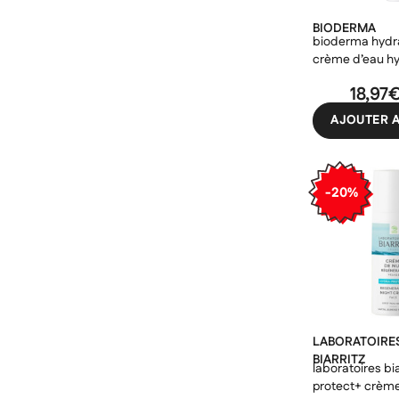
même
BIODERMA
neutrogena
bioderma hydra
crème d’eau h
roc
riche 72h 40ml
18,97
skin 1004
AJOUTER A
topicrem
uriage
-20%
LABORATOIRE
BIARRITZ
laboratoires bi
protect+ crème