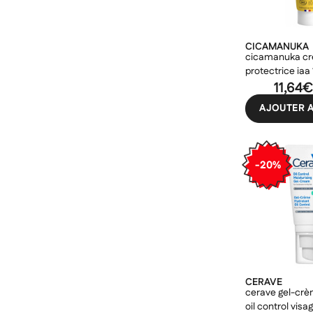
CICAMANUKA
cicamanuka cr
protectrice iaa
11,64
AJOUTER A
-20%
CERAVE
cerave gel-crè
oil control vis