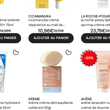
CICAMANUKA
LA ROCHE-POSA
ème isolante
cicamanuka crème
la roche-posay lipi
 10+ 75ml
réparatrice au miel de
ap+max crème reli
€
manuka iaa10+ 40ml
10,96€
400ml
23,79€
14,56€
13,70€
29
U PANIER
AJOUTER AU PANIER
AJOUTER AU 
-20%
KREME
AVÈNE
me hydratant
krème crème démaquillante
avène xeracalm nut
age 52ml
solide bio 50gr
crème de douche