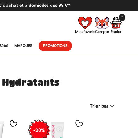
 € d’achat et à domiciles dès 99 €*
0
Mes favoris
Compte
Panier
Bébé
MARQUES
PROMOTIONS
s Hydratants
Trier par
-20%