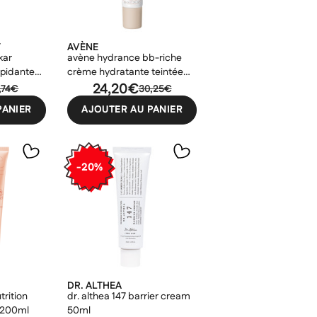
Y
AVÈNE
kar
avène hydrance bb-riche
pidante
crème hydratante teintée
40ml
24,20€
,74€
30,25€
PANIER
AJOUTER AU PANIER
-20%
DR. ALTHEA
rition
dr. althea 147 barrier cream
 200ml
50ml