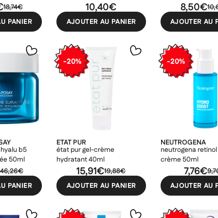
€
10,40€
8,50€
18,74€
10
U PANIER
AJOUTER AU PANIER
AJOUTER AU 
-20%
-20%
SAY
ETAT PUR
NEUTROGENA
 hyalu b5
état pur gel-crème
neutrogena retinol
vée 50ml
hydratant 40ml
crème 50ml
€
15,91€
7,76€
46,26€
19,88€
9,
U PANIER
AJOUTER AU PANIER
AJOUTER AU 