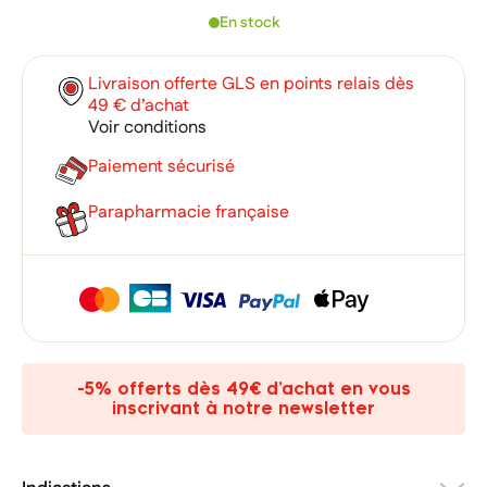
En stock
Livraison offerte GLS en points relais dès
49 € d’achat
Voir conditions
Paiement sécurisé
Parapharmacie française
×
×
Connexion
Créer une liste d'envies
×
Ajouter à ma liste d'envies
Vous devez être connecté pour ajouter des produits à votre
Nom de la liste d'envies
-5% offerts dès 49€ d’achat en vous
liste d'envies.
inscrivant à notre newsletter
add_circle_outline
Créer une nouvelle liste
Annuler
Créer une liste d'envies
Annuler
Connexion