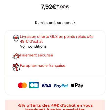
7,92€
9,90€
Derniers articles en stock
Livraison offerte GLS en points relais dès
49 € d’achat
Voir conditions
Paiement sécurisé
Parapharmacie française
×
×
Connexion
Créer une liste d'envies
×
Ajouter à ma liste d'envies
Vous devez être connecté pour ajouter des produits à votre
Nom de la liste d'envies
-5% offerts dès 49€ d’achat en vous
liste d'envies.
inscrivant à notre newsletter