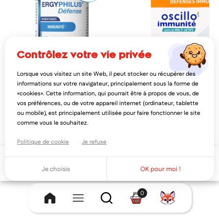
contrôlez votre vie privée
Lorsque vous visitez un site Web, il peut stocker ou récupérer des
NUTERGIA
BOIRON
informations sur votre navigateur, principalement sous la forme de
nutergia ergyphilus défense 60
boiron oscillo' immunité
«cookies». Cette information, qui pourrait être à propos de vous, de
gélules
multi-actifs 60 comprim
vos préférences, ou de votre appareil internet (ordinateur, tablette
16,03€
11,44€
20,03€
14,3
ou mobile), est principalement utilisée pour faire fonctionner le site
AJOUTER AU PANIER
AJOUTER AU PAN
comme vous le souhaitez.
Politique de cookie
Je refuse
Ajouter au panier
Je choisis
OK pour moi !
0