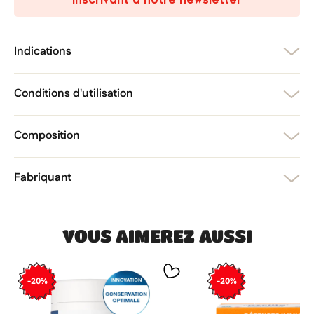
add_circle_outline
Créer une nouvelle liste
Annuler
Créer une liste d'envies
Annuler
Connexion
Indications
Conditions d'utilisation
Composition
Fabriquant
VOUS AIMEREZ AUSSI
-20%
-20%