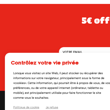
5€ offerts dès 49€ d’achat sur votre
contrôlez votre vie privée
En soumettant ce formulaire, 
qui peut en découler. Vous réf
Lorsque vous visitez un site Web, il peut stocker ou récupérer des
Oui, je veux découvrir les no
informations sur votre navigateur, principalement sous la forme de
«cookies». Cette information, qui pourrait être à propos de vous, de vos
préférences, ou de votre appareil internet (ordinateur, tablette ou
mobile), est principalement utilisée pour faire fonctionner le site
comme vous le souhaitez.
Politique de cookie
Je refuse