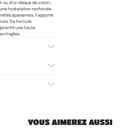
ir ou d’un disque de coton,
r une hydratation renforcée
étés apaisantes, il apporte
ives. Sa formule
 garantit une haute
s fragiles.
er une liste d'envies
nnexion
uter à ma liste d'envies
e la liste d'envies
devez être connecté pour ajouter des produits à votre liste d'envies.
Créer une nouvelle liste
uler
Connexion
VOUS AIMEREZ AUSSI
uler
Créer une liste d'envies