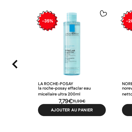
-35%
-2
LA ROCHE-POSAY
NOR
la roche-posay effaclar eau
norev
micellaire ultra 200ml
nett
7,79€
exfo
11,99€
AJOUTER AU PANIER