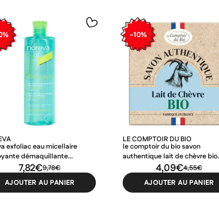
0%
-10%
EVA
LE COMPTOIR DU BIO
a exfoliac eau micellaire
le comptoir du bio savon
oyante démaquillante
authentique lait de chèvre bio
liante 400ml
7,82€
100gr
4,09€
9,78€
4,55€
AJOUTER AU PANIER
AJOUTER AU PANIER