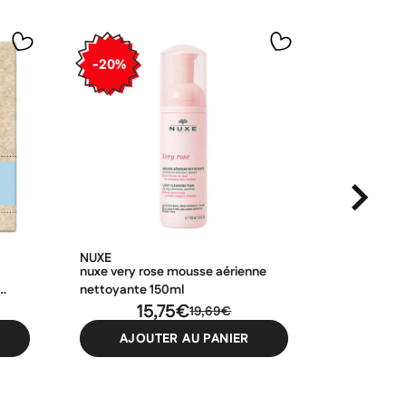
-20%
-20%
NUXE
CERAVE
nuxe very rose mousse aérienne
cerave gel
nettoyante 150ml
473ml
15,75€
19,69€
AJOUTER AU PANIER
AJO