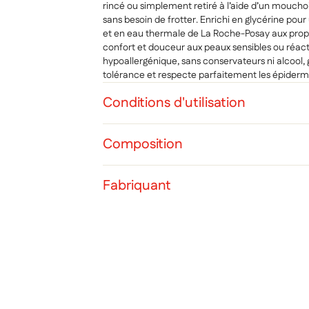
rincé ou simplement retiré à l’aide d’un moucho
sans besoin de frotter. Enrichi en glycérine pou
et en eau thermale de La Roche-Posay aux propri
confort et douceur aux peaux sensibles ou réact
hypoallergénique, sans conservateurs ni alcool,
tolérance et respecte parfaitement les épiderme
Conditions d'utilisation
Composition
Cré
Co
Fabriquant
Ajo
Nom d
Vous 
add_circle_outline
Ann
Ann