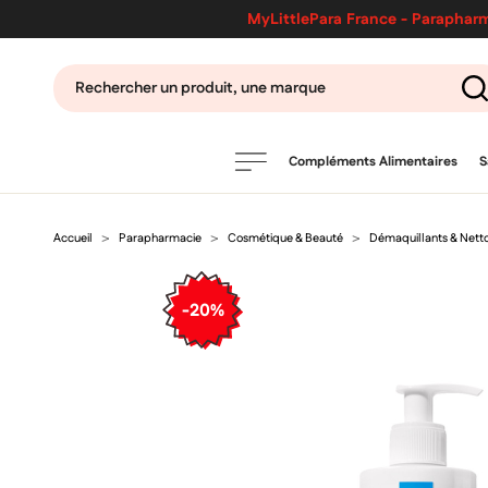
MyLittlePara France - Parapharm
Compléments Alimentaires
S
Accueil
Parapharmacie
Cosmétique & Beauté
Démaquillants & Nett
PRODUITS
filtres
-20%
CATÉGORIES
MARQUES