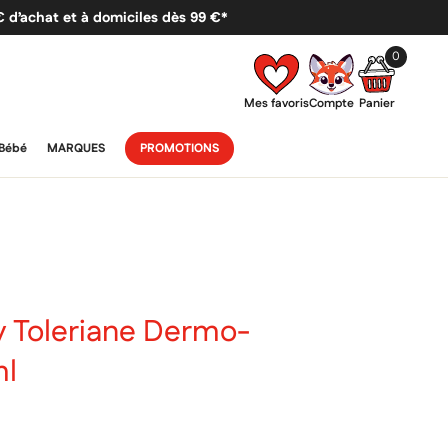
 € d’achat et à domiciles dès 99 €*
0
Mes favoris
Compte
Panier
Bébé
MARQUES
PROMOTIONS
 Toleriane Dermo-
ml