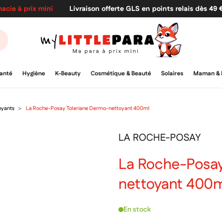
acie à prix mini
Livraison offerte GLS en points relais dès 49
anté
Hygiène
K-Beauty
Cosmétique & Beauté
Solaires
Maman & 
oyants
La Roche-Posay Toleriane Dermo-nettoyant 400ml
LA ROCHE-POSAY
La Roche-Posay
nettoyant 400
En stock