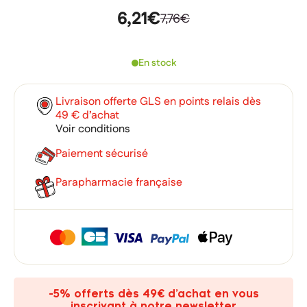
6,21€
7,76€
En stock
Livraison offerte GLS en points relais dès
49 € d’achat
Voir conditions
Paiement sécurisé
Parapharmacie française
×
×
Connexion
Créer une liste d'envies
×
Ajouter à ma liste d'envies
Vous devez être connecté pour ajouter des produits à votre
Nom de la liste d'envies
liste d'envies.
add_circle_outline
Créer une nouvelle liste
-5% offerts dès 49€ d’achat en vous
inscrivant à notre newsletter