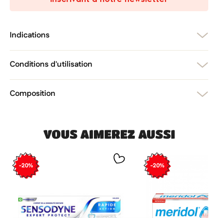
Annuler
Créer une liste d'envies
Annuler
Connexion
Indications
Conditions d'utilisation
Composition
VOUS AIMEREZ AUSSI
-20%
-20%