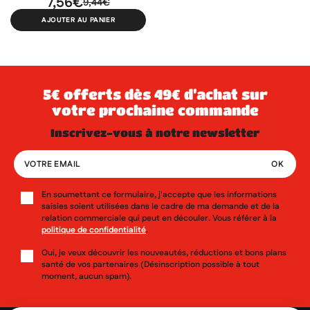
7,56€
9,44€
AJOUTER AU PANIER
×
×
×
Connexion
Créer une liste d'envies
((modalTitle))
×
Ajouter à ma liste d'envies
5€ offerts dès 49€ d’achat sur
Vous devez être connecté pour ajouter des produits à votre
Nom de la liste d'envies
((confirmMessage))
votre prochaine commande
liste d'envies.
inscrivez-vous à notre newsletter
add_circle_outline
Créer une nouvelle liste
((cancelText))
((modalDeleteText))
Annuler
Créer une liste d'envies
Annuler
Connexion
En soumettant ce formulaire, j'accepte que les informations
saisies soient utilisées dans le cadre de ma demande et de la
relation commerciale qui peut en découler. Vous référer à la
politique de confidentialité
.
Oui, je veux découvrir les nouveautés, réductions et bons plans
santé de vos partenaires (Désinscription possible à tout
moment, aucun spam).