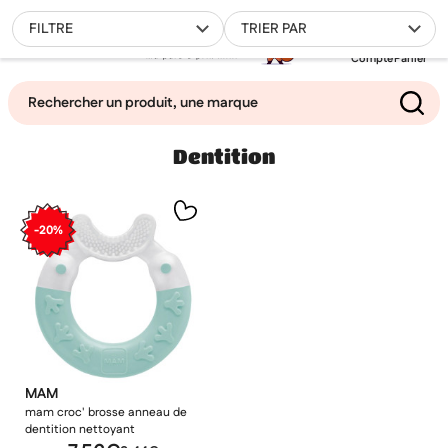
0
FILTRE
TRIER PAR
Compte
Panier
Dentition
Mes favoris
Filtrer
-20%
MAM
mam croc' brosse anneau de
dentition nettoyant