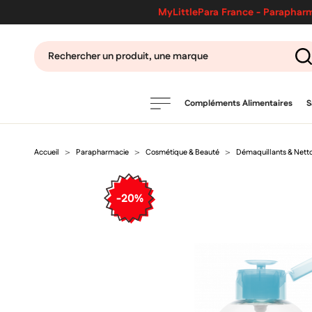
MyLittlePara France - Parapharm
Compléments Alimentaires
S
Accueil
Parapharmacie
Cosmétique & Beauté
Démaquillants & Nett
PRODUITS
filtres
-20%
CATÉGORIES
MARQUES