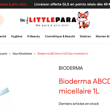
acie à prix mini
Livraison offerte GLS en points relais dès 49
anté
Hygiène
K-Beauty
Cosmétique & Beauté
Solaires
Maman & 
oyants
Eaux Micellaires
Bioderma ABCDerm H2O Eau micellaire 1L
BIODERMA
Bioderma ABC
micellaire 1L
Derniers articles en stock