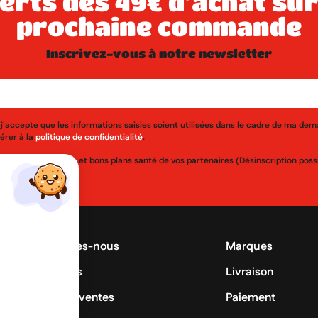
prochaine commande
inscrivez-vous à notre newsletter
j'accepte que les informations saisies soient utilisées dans le cadre de ma de
érer à la
politique de confidentialité
.
uveautés, réductions et bons plans santé de vos partenaires (Désinscription po
Qui sommes-nous
Marques
Promotions
Livraison
Meilleures ventes
Paiement