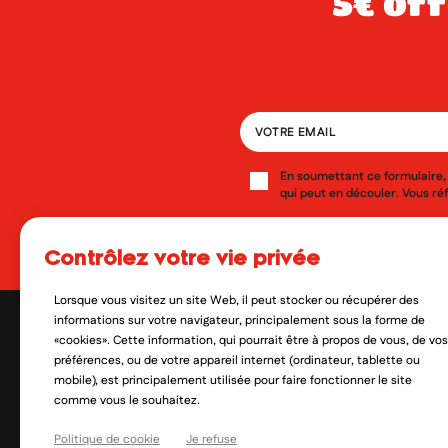
5€ offerts dès 49€ d’achat sur votre
En soumettant ce formulaire, 
qui peut en découler. Vous réf
Oui, je veux découvrir les no
contrôlez votre vie privée
Lorsque vous visitez un site Web, il peut stocker ou récupérer des
informations sur votre navigateur, principalement sous la forme de
«cookies». Cette information, qui pourrait être à propos de vous, de vos
préférences, ou de votre appareil internet (ordinateur, tablette ou
mobile), est principalement utilisée pour faire fonctionner le site
comme vous le souhaitez.
Politique de cookie
Je refuse
contact@mylittlepara.com