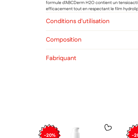
formule d’ABCDerm H2O contient un tensioactif
efficacement tout en respectant le film hydrolip
Conditions d'utilisation
Composition
Fabriquant
Cré
Co
Ajo
Nom d
Vous 
add_circle_outline
Ann
Ann
-20%
-2