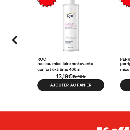
ROC
PER
roc eau micellaire nettoyante
perri
confort extrême 400ml
mice
13,19€
16,49€
AJOUTER AU PANIER