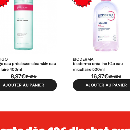
RIGO
BIODERMA
go eau précieuse clearskin eau
bioderma créaline h2o eau
llaire 400ml
micellaire 500ml
8,97€
16,97€
11,21€
21,22€
AJOUTER AU PANIER
AJOUTER AU PANIER