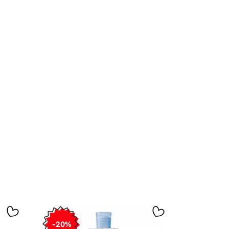
×
×
×
-20%
-20%