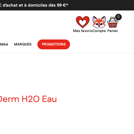
 € d’achat et à domiciles dès 99 €*
0
Mes favoris
Compte
Panier
Bébé
MARQUES
PROMOTIONS
Derm H2O Eau