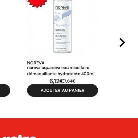
NOREVA
LA ROCHE
noreva aquareva eau micellaire
la roche-po
démaquillante hydratante 400ml
micellaire 
6,12€
400ml
1
7,64€
AJOUTER AU PANIER
AJO