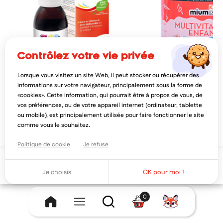
contrôlez votre vie privée
Lorsque vous visitez un site Web, il peut stocker ou récupérer des
PEDIAKID
MIUM LAB
informations sur votre navigateur, principalement sous la forme de
pediakid fer + vitamine b sirop goût
mium lab multivitamines 
«cookies». Cette information, qui pourrait être à propos de vous, de
banane 125ml
sucres 30 gummies
vos préférences, ou de votre appareil internet (ordinateur, tablette
7,48€
8,83€
11,0
ou mobile), est principalement utilisée pour faire fonctionner le site
AJOUTER AU PANIER
AJOUTER AU PAN
comme vous le souhaitez.
Politique de cookie
Je refuse
Ajouter au panier
Je choisis
OK pour moi !
0