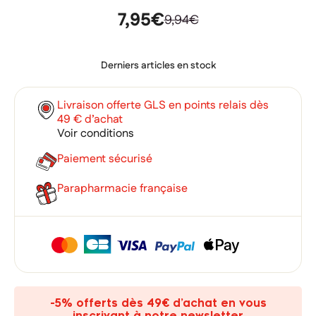
7,95€
9,94€
Derniers articles en stock
Livraison offerte GLS en points relais dès
49 € d’achat
Voir conditions
Paiement sécurisé
Parapharmacie française
×
×
Connexion
Créer une liste d'envies
×
Ajouter à ma liste d'envies
Vous devez être connecté pour ajouter des produits à votre
Nom de la liste d'envies
-5% offerts dès 49€ d’achat en vous
liste d'envies.
inscrivant à notre newsletter