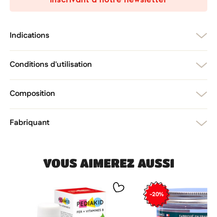
add_circle_outline
Créer une nouvelle liste
Annuler
Créer une liste d'envies
Annuler
Connexion
Indications
Conditions d'utilisation
Composition
Fabriquant
VOUS AIMEREZ AUSSI
-20%