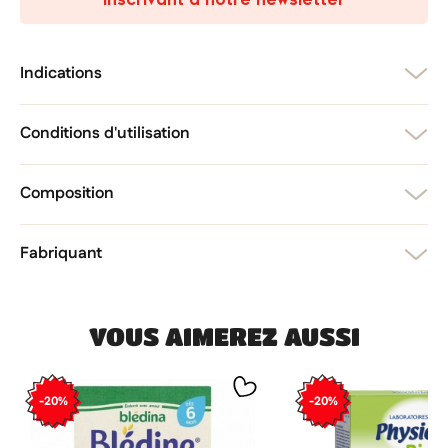
add_circle_outline
Créer une nouvelle liste
Annuler
Créer une liste d'envies
Annuler
Connexion
Indications
Conditions d'utilisation
Composition
Fabriquant
VOUS AIMEREZ AUSSI
-20%
-20%