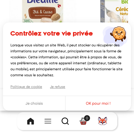
contrôlez votre vie privée
Lorsque vous visitez un site Web, il peut stocker ou récupérer des
BLÉDINA
PHYSIOLAC
informations sur votre navigateur, principalement sous la forme de
blédina blédine blé & cacao 400g
physiolac céréales nature bio
«cookies». Cette information, qui pourrait être à propos de vous, de
mois 200g
vos préférences, ou de votre appareil internet (ordinateur, tablette
3,26€
5,28€
4,07€
6,6
ou mobile), est principalement utilisée pour faire fonctionner le site
AJOUTER AU PANIER
AJOUTER AU PAN
comme vous le souhaitez.
Politique de cookie
Je refuse
Ajouter au panier
Je choisis
OK pour moi !
0