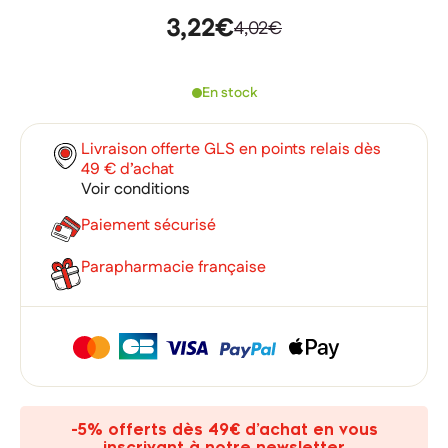
3,22€
4,02€
En stock
Livraison offerte GLS en points relais dès
49 € d’achat
Voir conditions
Paiement sécurisé
Parapharmacie française
×
×
Connexion
Créer une liste d'envies
×
Ajouter à ma liste d'envies
Vous devez être connecté pour ajouter des produits à votre
Nom de la liste d'envies
-5% offerts dès 49€ d’achat en vous
liste d'envies.
inscrivant à notre newsletter