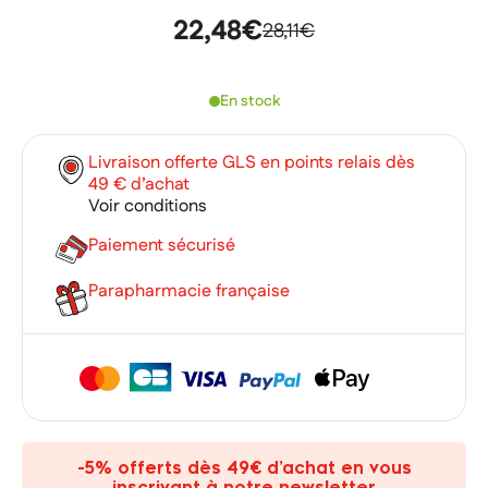
22,48€
28,11€
En stock
Livraison offerte GLS en points relais dès
49 € d’achat
Voir conditions
Paiement sécurisé
Parapharmacie française
×
×
Connexion
Créer une liste d'envies
×
Ajouter à ma liste d'envies
Vous devez être connecté pour ajouter des produits à votre
Nom de la liste d'envies
-5% offerts dès 49€ d’achat en vous
liste d'envies.
inscrivant à notre newsletter