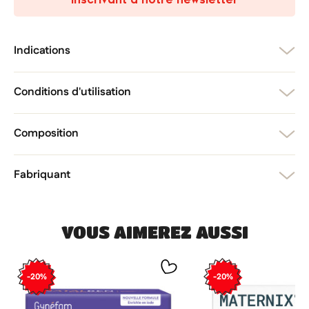
add_circle_outline
Créer une nouvelle liste
Annuler
Créer une liste d'envies
Annuler
Connexion
Indications
Conditions d'utilisation
Composition
Fabriquant
VOUS AIMEREZ AUSSI
-20%
-20%