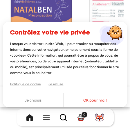
contrôlez votre vie privée
Lorsque vous visitez un site Web, il peut stocker ou récupérer des
EFFIK
DENSMORE
informations sur votre navigateur, principalement sous la forme de
effik natalben préconception 60
densmore maternix a all
«cookies». Cette information, qui pourrait être à propos de vous, de
capsules
capsules
vos préférences, ou de votre appareil internet (ordinateur, tablette
14,35€
11,27€
17,94€
14,0
ou mobile), est principalement utilisée pour faire fonctionner le site
AJOUTER AU PANIER
AJOUTER AU PAN
comme vous le souhaitez.
Politique de cookie
Je refuse
Ajouter au panier
Je choisis
OK pour moi !
0