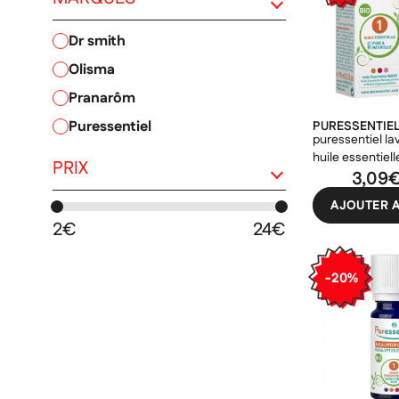
dr smith
olisma
PRIX
pranarôm
puressentiel
PURESSENTIE
puressentiel l
huile essentiell
PRIX
3,09
AJOUTER A
2€
24€
-20%