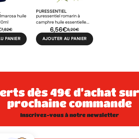
L
PURESSENTIEL
almarosa huile
puressentiel romarin à
 10ml
camphre huile essentielle
€
bio 10ml
6,56€
7,82€
8,20€
U PANIER
AJOUTER AU PANIER
prochaine commande
inscrivez-vous à notre newsletter