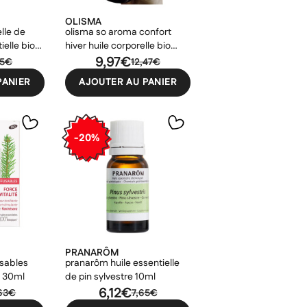
OLISMA
lle de
olisma so aroma confort
ielle bio
hiver huile corporelle bio
100ml
9,97€
45€
12,47€
PANIER
AJOUTER AU PANIER
-20%
PRANARÔM
usables
pranarôm huile essentielle
io 30ml
de pin sylvestre 10ml
6,12€
,63€
7,65€