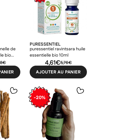
PURESSENTIEL
nelle de
puressentiel ravintsara huile
le bio
essentielle bio 10ml
4,61€
58€
5,76€
PANIER
AJOUTER AU PANIER
-20%