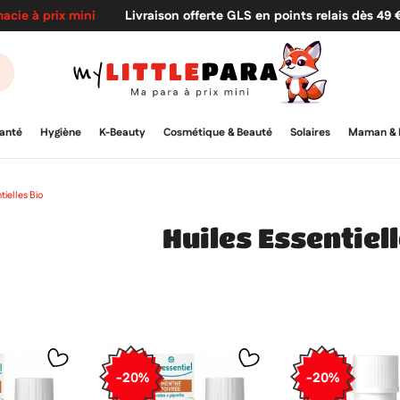
acie à prix mini
Livraison offerte GLS en points relais dès 49
anté
Hygiène
K-Beauty
Cosmétique & Beauté
Solaires
Maman & 
tielles Bio
Huiles Essentiel
-20%
-20%