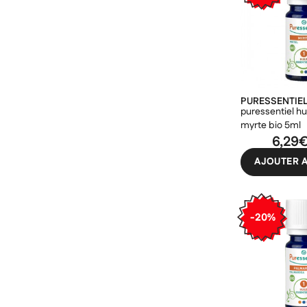
PURESSENTIE
puressentiel hu
myrte bio 5ml
6,29
AJOUTER A
-20%