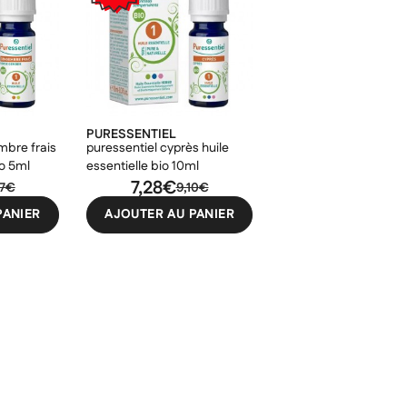
PURESSENTIEL
mbre frais
puressentiel cyprès huile
io 5ml
essentielle bio 10ml
7,28€
27€
9,10€
PANIER
AJOUTER AU PANIER