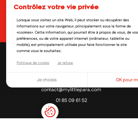
contrôlez votre vie privée
En soumettant ce formulaire, 
qui peut en découler. Vous réf
Lorsque vous visitez un site Web, il peut stocker ou récupérer des
Oui, je veux découvrir les no
informations sur votre navigateur, principalement sous la forme de
«cookies». Cette information, qui pourrait être à propos de vous, de vos
préférences, ou de votre appareil internet (ordinateur, tablette ou
mobile), est principalement utilisée pour faire fonctionner le site
comme vous le souhaitez.
Politique de cookie
Je refuse
Je choisis
OK pour mo
contact@mylittlepara.com
01 85 09 61 52
PAIEMENT SÉCURISÉ