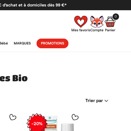
 € d’achat et à domiciles dès 99 €*
0
Mes favoris
Compte
Panier
Bébé
MARQUES
PROMOTIONS
les Bio
Trier par
-20%