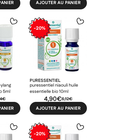
PANIER
AJOUTER AU PANIER
×
-20%
×
×
×
PURESSENTIEL
-ylang
puressentiel niaouli huile
io 5ml
essentielle bio 10ml
4,90€
84€
6,12€
PANIER
AJOUTER AU PANIER
-20%