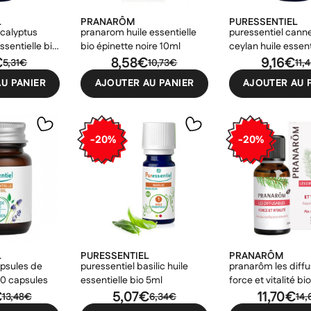
L
PRANARÔM
PURESSENTIEL
ucalyptus
pranarom huile essentielle
puressentiel canne
ssentielle bio
bio épinette noire 10ml
ceylan huile essent
€
8,58€
5ml
9,16€
5,31€
10,73€
11,
U PANIER
AJOUTER AU PANIER
AJOUTER AU 
-20%
-20%
L
PURESSENTIEL
PRANARÔM
apsules de
puressentiel basilic huile
pranarôm les diff
60 capsules
essentielle bio 5ml
force et vitalité b
€
5,07€
11,70€
13,48€
6,34€
14