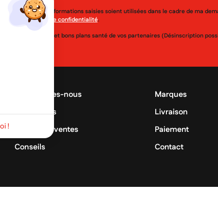
j'accepte que les informations saisies soient utilisées dans le cadre de ma de
érer à la
politique de confidentialité
.
uveautés, réductions et bons plans santé de vos partenaires (Désinscription po
Qui sommes-nous
Marques
Promotions
Livraison
i !
Meilleures ventes
Paiement
Conseils
Contact
©2026 MyLittlePara - To