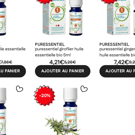
L
PURESSENTIEL
PURESSENTIEL
ile essentielle
puressentiel giroflier huile
puressentiel ginge
essentielle bio 5ml
huile essentielle b
€
4,21€
7,42€
7,86€
5,26€
9,
U PANIER
AJOUTER AU PANIER
AJOUTER AU 
-20%