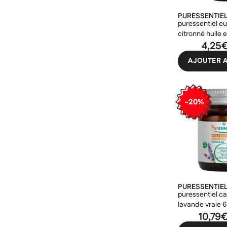
PURESSENTIE
puressentiel e
citronné huile e
10ml
4,25
AJOUTER A
-20%
PURESSENTIE
puressentiel c
lavande vraie 
10,79