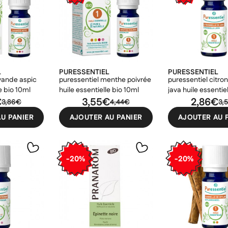
L
PURESSENTIEL
PURESSENTIEL
avande aspic
puressentiel menthe poivrée
puressentiel citron
e bio 10ml
huile essentielle bio 10ml
java huile essentiel
€
3,55€
10ml
2,86€
3,86€
4,44€
3,
U PANIER
AJOUTER AU PANIER
AJOUTER AU 
-20%
-20%