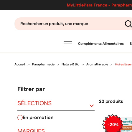
MyLittlePara France - Parapharm
Compléments Alimentaires
S
Accueil
Parapharmacie
Nature & Bio
Aromathérapie
Huiles Essen
PRODUITS
filtres
Filtrer par
CATÉGORIES
22 produits
SÉLECTIONS
en promotion
MARQUES
-20%
MARQUES