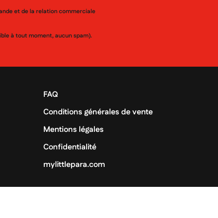
mande et de la relation commerciale
ssible à tout moment, aucun spam).
FAQ
Conditions générales de vente
Mentions légales
Confidentialité
mylittlepara.com
us droits réservés -
By Itekpharma