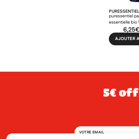
PURESSENTIE
puressentiel p
essentielle bio
6,25
AJOUTER A
5€ offerts dès 49€ d’achat sur votre