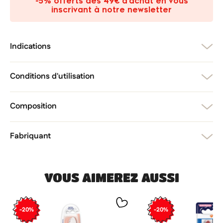
-5% offerts dès 49€ d’achat en vous
add_circle_outline
Créer une nouvelle liste
inscrivant à notre newsletter
Annuler
Créer une liste d'envies
Annuler
Connexion
Indications
Conditions d'utilisation
Composition
Fabriquant
VOUS AIMEREZ AUSSI
-20%
-20%