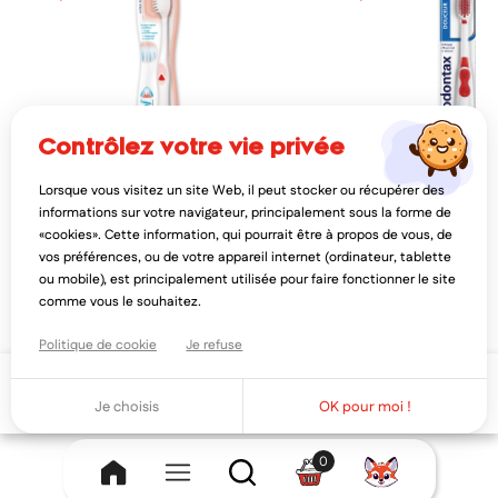
contrôlez votre vie privée
Lorsque vous visitez un site Web, il peut stocker ou récupérer des
MERIDOL
PARODONTAX
informations sur votre navigateur, principalement sous la forme de
meridol brosse à dents chirurgicale
parodontax douceur bros
«cookies». Cette information, qui pourrait être à propos de vous, de
extra souple
extra souple
vos préférences, ou de votre appareil internet (ordinateur, tablette
4,68€
2,71€
5,86€
3,38
ou mobile), est principalement utilisée pour faire fonctionner le site
AJOUTER AU PANIER
AJOUTER AU PAN
comme vous le souhaitez.
Politique de cookie
Je refuse
Ajouter au panier
Je choisis
OK pour moi !
0